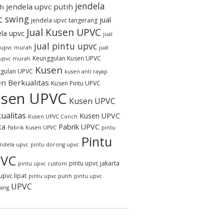
jendela
jendela upvc putih
h
c swing
jual
jendela upvc tangerang
Jual Kusen UPVC
ela upvc
jual
jual pintu upvc
 upvc murah
jual
Keunggulan Kusen UPVC
 upvc murah
Kusen
gulan UPVC
kusen anti rayap
n Berkualitas
Kusen Pintu UPVC
sen UPVC
Kusen UPVC
ualitas
Kusen UPVC
Kusen UPVC Conch
ta
Pabrik UPVC
Pabrik Kusen UPVC
pintu
Pintu
endela upvc
pintu dorong upvc
VC
pintu upvc jakarta
pintu upvc custom
upvc lipat
pintu upvc putih
pintu upvc
UPVC
rang