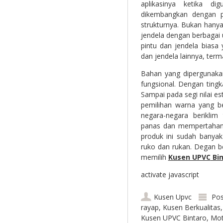
aplikasinya ketika d
dikembangkan dengan 
strukturnya. Bukan hanya
jendela dengan berbagai u
pintu dan jendela biasa
dan jendela lainnya, term
Bahan yang dipergunakan
fungsional. Dengan tingk
Sampai pada segi nilai e
pemilihan warna yang b
negara-negara berikli
panas dan mempertahan
produk ini sudah banyak
ruko dan rukan. Degan be
memilih
Kusen UPVC
Bin
activate javascript
Kusen Upvc
Pos
rayap
,
Kusen Berkualitas
Kusen UPVC Bintaro
,
Mot