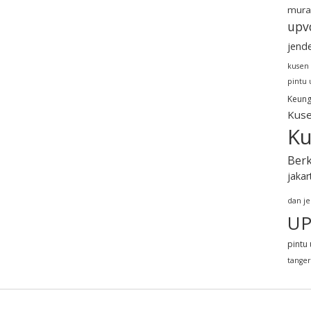
mura
upv
jend
kusen
pintu
Keung
Kuse
Ku
Berk
jakar
dan j
UP
pintu 
tange