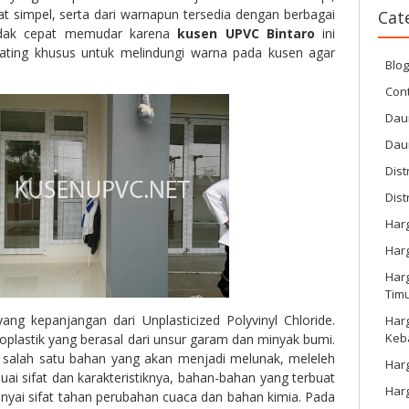
hat simpel, serta dari warnapun tersedia dengan berbagai
Cat
idak cepat memudar karena
kusen UPVC Bintaro
ini
ating khusus untuk melindungi warna pada kusen agar
Blo
Cont
Dau
Dau
Dist
Dist
Har
Har
Harg
Tim
ang kepanjangan dari Unplasticized Polyvinyl Chloride.
Har
Keb
oplastik yang berasal dari unsur garam dan minyak bumi.
 salah satu bahan yang akan menjadi melunak, meleleh
Harg
uai sifat dan karakteristiknya, bahan-bahan yang terbuat
Har
nyai sifat tahan perubahan cuaca dan bahan kimia. Pada