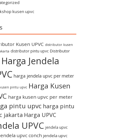
ategorized
kshop kusen upvc
s
ributor Kusen UPVC
distributor kusen
Distributor
distributor pintu upvc
akarta
Harga Jendela
PVC
harga jendela upvc per meter
Harga Kusen
kusen pintu upvc
VC
harga kusen upvc per meter
ga pintu upvc
harga pintu
c jakarta
Harga UPVC
ndela UPVC
jendela upvc
jendela upvc conch
jendela upvc