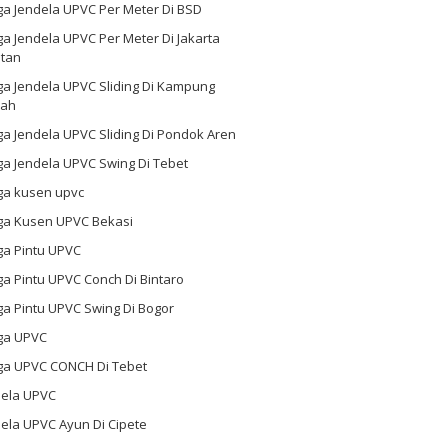
ga Jendela UPVC Per Meter Di BSD
a Jendela UPVC Per Meter Di Jakarta
atan
ga Jendela UPVC Sliding Di Kampung
ah
a Jendela UPVC Sliding Di Pondok Aren
a Jendela UPVC Swing Di Tebet
ga kusen upvc
ga Kusen UPVC Bekasi
ga Pintu UPVC
a Pintu UPVC Conch Di Bintaro
a Pintu UPVC Swing Di Bogor
ga UPVC
ga UPVC CONCH Di Tebet
dela UPVC
ela UPVC Ayun Di Cipete