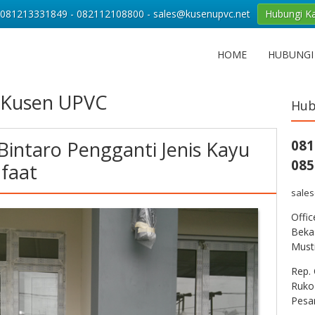
081213331849 - 082112108800 - sales@kusenupvc.net
Hubungi K
HOME
HUBUNGI
 Kusen UPVC
Hub
intaro Pengganti Jenis Kayu
081
085
faat
sale
Offi
Bekas
Musti
Rep. 
Ruko
Pesa