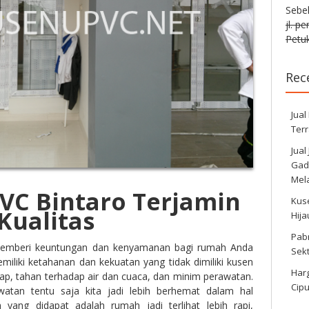
Sebe
jl. p
Petuk
Rec
Jual
Ter
Jual
Gadi
Mela
VC Bintaro Terjamin
Kus
 Kualitas
Hij
Pabr
mberi keuntungan dan kenyamanan bagi rumah Anda
Sek
iliki ketahanan dan kekuatan yang tidak dimiliki kusen
Harg
ayap, tahan terhadap air dan cuaca, dan minim perawatan.
Cipu
tan tentu saja kita jadi lebih berhemat dalam hal
 yang didapat adalah rumah jadi terlihat lebih rapi,