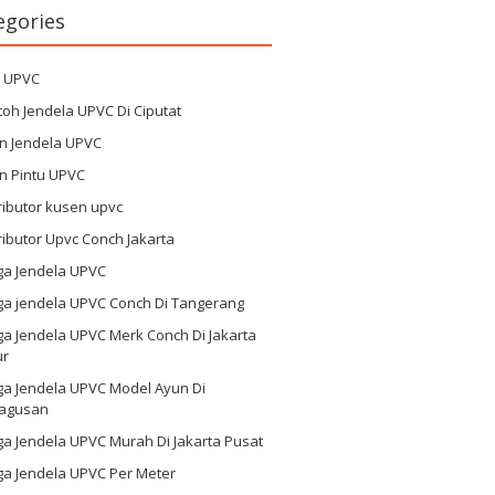
egories
g UPVC
oh Jendela UPVC Di Ciputat
n Jendela UPVC
n Pintu UPVC
ributor kusen upvc
ributor Upvc Conch Jakarta
ga Jendela UPVC
ga jendela UPVC Conch Di Tangerang
a Jendela UPVC Merk Conch Di Jakarta
ur
ga Jendela UPVC Model Ayun Di
agusan
a Jendela UPVC Murah Di Jakarta Pusat
ga Jendela UPVC Per Meter