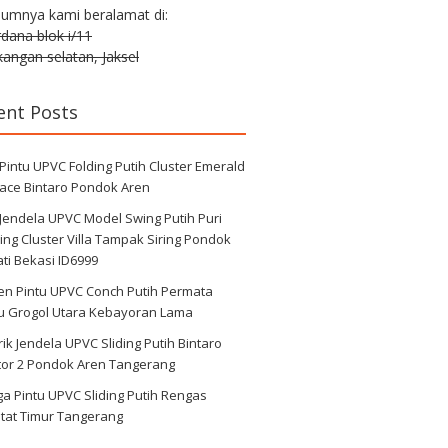
lumnya kami beralamat di:
erdana blok i/11
angan selatan, Jaksel
ent Posts
 Pintu UPVC Folding Putih Cluster Emerald
race Bintaro Pondok Aren
 Jendela UPVC Model Swing Putih Puri
ng Cluster Villa Tampak Siring Pondok
ti Bekasi ID6999
en Pintu UPVC Conch Putih Permata
au Grogol Utara Kebayoran Lama
ik Jendela UPVC Sliding Putih Bintaro
tor 2 Pondok Aren Tangerang
a Pintu UPVC Sliding Putih Rengas
tat Timur Tangerang