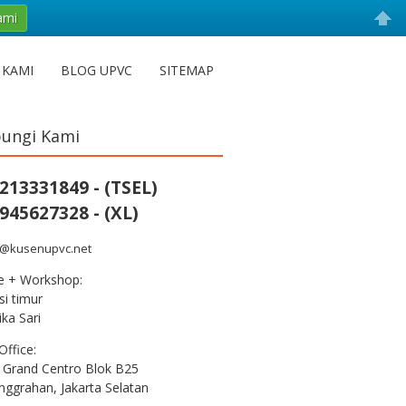
ami
 KAMI
BLOG UPVC
SITEMAP
ungi Kami
213331849 - (TSEL)
945627328 - (XL)
s@kusenupvc.net
ce + Workshop:
i timur
ka Sari
Office:
 Grand Centro Blok B25
nggrahan, Jakarta Selatan