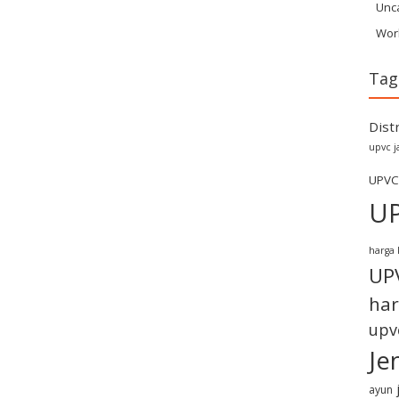
Unc
Wor
Tag
Dist
upvc j
UPVC
U
harga 
UP
har
upv
Je
ayun