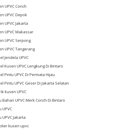
en UPVC Conch
en UPVC Depok
en UPVC Jakarta
en UPVC Makassar
en UPVC Serpong
en UPVC Tangerang
el Jendela UPVC
el Kusen UPVC Lengkung Di Bintaro
l Pintu UPVC Di Permata Hijau
l Pintu UPVC Geser Di Jakarta Selatan
rik kusen UPVC
u Bahan UPVC Merk Conch Di Bintaro
tu UPVC
u UPVC Jakarta
plier kusen upvc