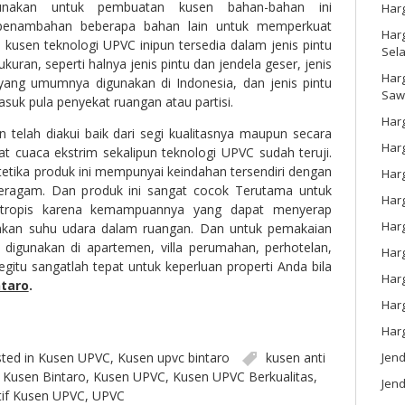
igunakan untuk pembuatan kusen bahan-bahan ini
Har
penambahan beberapa bahan lain untuk memperkuat
Harg
 kusen teknologi UPVC inipun tersedia dalam jenis pintu
Sel
kuran, seperti halnya jenis pintu dan jendela geser, jenis
Har
 yang umumnya digunakan di Indonesia, dan jenis pintu
Saw
asuk pula penyekat ruangan atau partisi.
Harg
 telah diakui baik dari segi kualitasnya maupun secara
Harg
at cuaca ekstrim sekalipun teknologi UPVC sudah teruji.
stetika produk ini mempunyai keindahan tersendiri dengan
Har
eragam. Dan produk ini sangat cocok Terutama untuk
Har
m tropis karena kemampuannya yang dapat menyerap
Har
kan suhu udara dalam ruangan. Dan untuk pemakaian
 digunakan di apartemen, villa perumahan, perhotelan,
Harg
gitu sangatlah tepat untuk keperluan properti Anda bila
Harg
taro
.
Har
Har
ted in
Kusen UPVC
,
Kusen upvc bintaro
kusen anti
Jen
,
Kusen Bintaro
,
Kusen UPVC
,
Kusen UPVC Berkualitas
,
Jend
if Kusen UPVC
,
UPVC