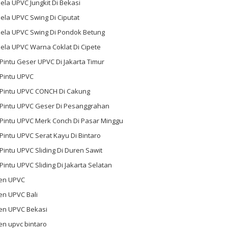
ela UPVC Jungkit Di Bekasi
ela UPVC Swing Di Ciputat
dela UPVC Swing Di Pondok Betung
ela UPVC Warna Coklat Di Cipete
 Pintu Geser UPVC Di Jakarta Timur
 Pintu UPVC
l Pintu UPVC CONCH Di Cakung
l Pintu UPVC Geser Di Pesanggrahan
 Pintu UPVC Merk Conch Di Pasar Minggu
 Pintu UPVC Serat Kayu Di Bintaro
 Pintu UPVC Sliding Di Duren Sawit
 Pintu UPVC Sliding Di Jakarta Selatan
en UPVC
en UPVC Bali
en UPVC Bekasi
en upvc bintaro