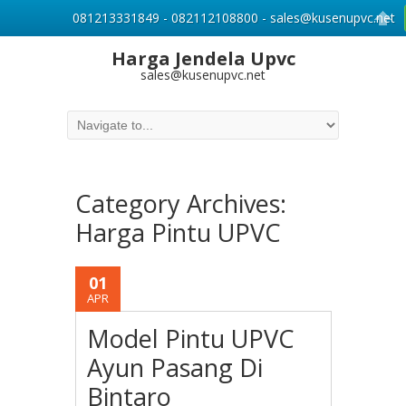
081213331849 - 082112108800 - sales@kusenupvc.net
Harga Jendela Upvc
sales@kusenupvc.net
Category Archives:
Harga Pintu UPVC
01
APR
Model Pintu UPVC
Ayun Pasang Di
Bintaro