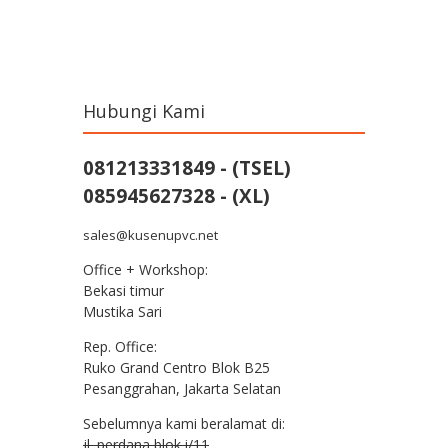
Post navigation
Hubungi Kami
081213331849 - (TSEL)
085945627328 - (XL)
sales@kusenupvc.net
Office + Workshop:
Bekasi timur
Mustika Sari
Rep. Office:
Ruko Grand Centro Blok B25
Pesanggrahan, Jakarta Selatan
Sebelumnya kami beralamat di:
jl. perdana blok i/11