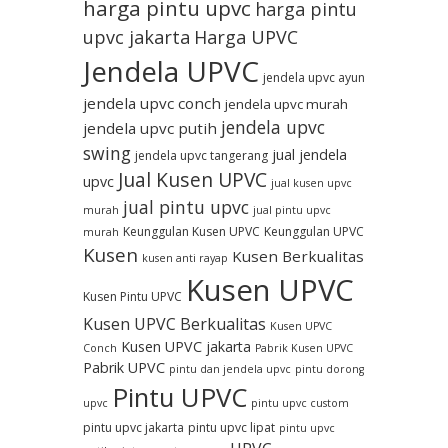
harga pintu upvc
harga pintu
upvc jakarta
Harga UPVC
Jendela UPVC
jendela upvc ayun
jendela upvc conch
jendela upvc murah
jendela upvc
jendela upvc putih
swing
jual jendela
jendela upvc tangerang
Jual Kusen UPVC
upvc
jual kusen upvc
jual pintu upvc
murah
jual pintu upvc
Keunggulan Kusen UPVC
Keunggulan UPVC
murah
Kusen
Kusen Berkualitas
kusen anti rayap
Kusen UPVC
Kusen Pintu UPVC
Kusen UPVC Berkualitas
Kusen UPVC
Kusen UPVC jakarta
Conch
Pabrik Kusen UPVC
Pabrik UPVC
pintu dan jendela upvc
pintu dorong
Pintu UPVC
upvc
pintu upvc custom
pintu upvc jakarta
pintu upvc lipat
pintu upvc