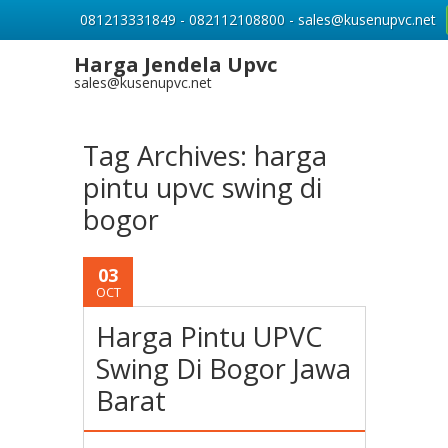
081213331849 - 082112108800 - sales@kusenupvc.net
Harga Jendela Upvc
sales@kusenupvc.net
Tag Archives:
harga
pintu upvc swing di
bogor
03
OCT
Harga Pintu UPVC
Swing Di Bogor Jawa
Barat