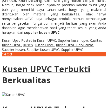
pun tidak kalah bersaing, dari mulai yang murah sampai mahal.
Namun, harga tidak boleh dijadikan patokan karena mutu yang
baik yang memiliki daya tahan serta fungsi yang maksimal
ditentukan oleh material yang berkualitas. Tidak hanya
menyediakan UPVC saja sebagai produk, namun pemasangan
serta pengecekan fungsi pun menjadi fasilitas yang akan Anda
dapatkan agar mendapatkan hasil yang tepat sesuai yang Anda
harapkan dari
supplier kusen UPVC
.
Kusen Upvc
Posted in
Kusen UPVC
,
Supplier kusen upvc
Kualitas
Kusen UPVC
,
Kusen
,
Kusen UPVC
,
Kusen UPVC Berkualitas
,
Supplier Kusen
,
Supplier Kusen UPVC
,
Supplier UPVC
14
Oct
Kusen UPVC Terbukti
Berkualitas