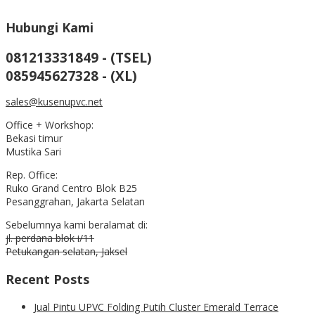
Hubungi Kami
081213331849 - (TSEL)
085945627328 - (XL)
sales@kusenupvc.net
Office + Workshop:
Bekasi timur
Mustika Sari
Rep. Office:
Ruko Grand Centro Blok B25
Pesanggrahan, Jakarta Selatan
Sebelumnya kami beralamat di:
jl. perdana blok i/11
Petukangan selatan, Jaksel
Recent Posts
Jual Pintu UPVC Folding Putih Cluster Emerald Terrace