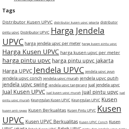
Tags
Distributor Kusen UPVC
distributor
distributor kusen upvc jakarta
Harga Jendela
Distributor UPVC
pintu upvc
UPVC
harga jendela upvc per meter
harga kusen pintu upvc
Harga Kusen UPVC
harga kusen upvc per meter
harga pintu upvc
harga pintu upvc jakarta
Jendela UPVC
Harga UPVC
jendela upvc ayun
jendela upvc conch
jendela upvc putih
jendela upvc murah
jendela upvc swing
jual jendela upvc
jendela upvc tangerang
Jual Kusen UPVC
jual pintu upvc
jual kusen upvc murah
jual
Kusen
Keunggulan Kusen UPVC
Keunggulan UPVC
pintu upvc murah
Kusen
Kusen Berkualitas
Kusen Pintu UPVC
kusen anti rayap
UPVC
Kusen UPVC Berkualitas
Kusen
Kusen UPVC Conch
UPVC jakarta
Pabrik UPVC