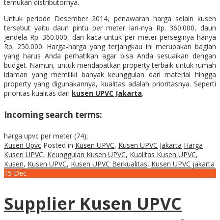
temukan distributornya.
Untuk periode Desember 2014, penawaran harga selain kusen
tersebut yaitu daun pintu per meter lari-nya Rp. 360.000, daun
jendela Rp. 360.000, dan kaca untuk per meter perseginya hanya
Rp. 250.000. Harga-harga yang terjangkau ini merupakan bagian
yang harus Anda perhatikan agar bisa Anda sesuaikan dengan
budget. Namun, untuk mendapatkan property terbaik untuk rumah
idaman yang memiliki banyak keunggulan dari material hingga
property yang digunakannya, kualitas adalah prioritasnya. Seperti
prioritas kualitas dari
kusen UPVC Jakarta
.
Incoming search terms:
harga upvc per meter (74);
Kusen Upvc
Posted in
Kusen UPVC
,
Kusen UPVC Jakarta
Harga
Kusen UPVC
,
Keunggulan Kusen UPVC
,
Kualitas Kusen UPVC
,
Kusen
,
Kusen UPVC
,
Kusen UPVC Berkualitas
,
Kusen UPVC jakarta
15
Dec
Supplier Kusen UPVC