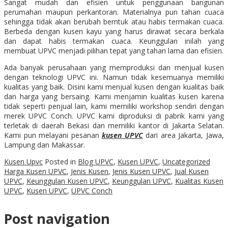
Sangat mudah dan efisien untuk penggunaan bangunan
perumahan maupun perkantoran. Materialnya pun tahan cuaca
sehingga tidak akan berubah berntuk atau habis termakan cuaca.
Berbeda dengan kusen kayu yang harus dirawat secara berkala
dan dapat habis termakan cuaca. Keunggulan inilah yang
membuat UPVC menjadi pilihan tepat yang tahan lama dan efisien.
Ada banyak perusahaan yang memproduksi dan menjual kusen
dengan teknologi UPVC ini. Namun tidak kesemuanya memiliki
kualitas yang baik. Disini kami menjual kusen dengan kualitas baik
dan harga yang bersaing. Kami menjamin kualitas kusen karena
tidak seperti penjual lain, kami memiliki workshop sendiri dengan
merek UPVC Conch. UPVC kami diproduksi di pabrik kami yang
terletak di daerah Bekasi dan memiliki kantor di Jakarta Selatan.
Kami pun melayani pesanan
kusen UPVC
dari area Jakarta, Jawa,
Lampung dan Makassar.
Kusen Upvc
Posted in
Blog UPVC
,
Kusen UPVC
,
Uncategorized
Harga Kusen UPVC
,
Jenis Kusen
,
Jenis Kusen UPVC
,
Jual Kusen
UPVC
,
Keunggulan Kusen UPVC
,
Keunggulan UPVC
,
Kualitas Kusen
UPVC
,
Kusen UPVC
,
UPVC Conch
Post navigation