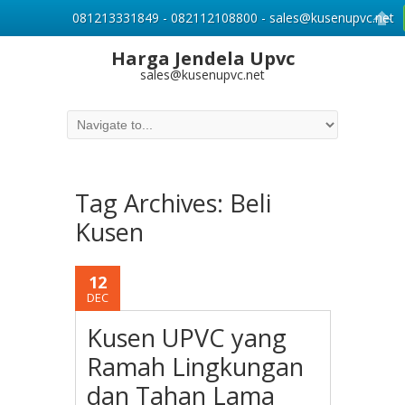
081213331849 - 082112108800 - sales@kusenupvc.net
Harga Jendela Upvc
sales@kusenupvc.net
Tag Archives:
Beli
Kusen
12
DEC
Kusen UPVC yang
Ramah Lingkungan
dan Tahan Lama