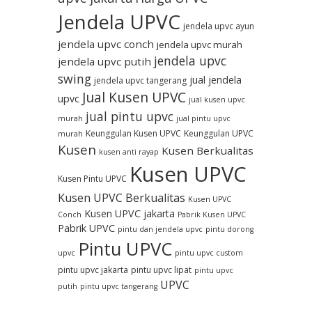
Jendela UPVC
jendela upvc ayun
jendela upvc conch
jendela upvc murah
jendela upvc
jendela upvc putih
swing
jual jendela
jendela upvc tangerang
Jual Kusen UPVC
upvc
jual kusen upvc
jual pintu upvc
murah
jual pintu upvc
Keunggulan Kusen UPVC
Keunggulan UPVC
murah
Kusen
Kusen Berkualitas
kusen anti rayap
Kusen UPVC
Kusen Pintu UPVC
Kusen UPVC Berkualitas
Kusen UPVC
Kusen UPVC jakarta
Conch
Pabrik Kusen UPVC
Pabrik UPVC
pintu dan jendela upvc
pintu dorong
Pintu UPVC
upvc
pintu upvc custom
pintu upvc jakarta
pintu upvc lipat
pintu upvc
UPVC
putih
pintu upvc tangerang