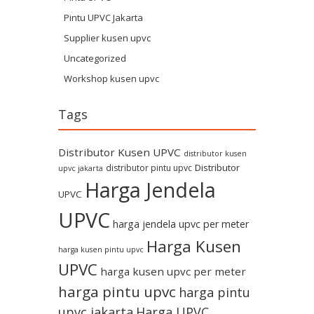
Pintu UPVC Jakarta
Supplier kusen upvc
Uncategorized
Workshop kusen upvc
Tags
Distributor Kusen UPVC
distributor kusen
Distributor
distributor pintu upvc
upvc jakarta
Harga Jendela
UPVC
UPVC
harga jendela upvc per meter
Harga Kusen
harga kusen pintu upvc
UPVC
harga kusen upvc per meter
harga pintu upvc
harga pintu
upvc jakarta
Harga UPVC