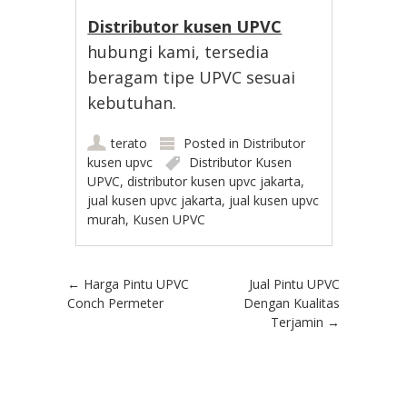
Distributor kusen UPVC
hubungi kami, tersedia
beragam tipe UPVC sesuai
kebutuhan.
terato
Posted in
Distributor
kusen upvc
Distributor Kusen
UPVC
,
distributor kusen upvc jakarta
,
jual kusen upvc jakarta
,
jual kusen upvc
murah
,
Kusen UPVC
Post navigation
←
Harga Pintu UPVC
Jual Pintu UPVC
Conch Permeter
Dengan Kualitas
Terjamin
→