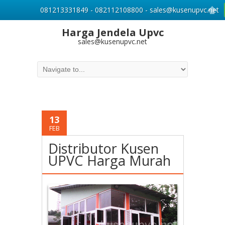
081213331849 - 082112108800 - sales@kusenupvc.net
Harga Jendela Upvc
sales@kusenupvc.net
13
FEB
Distributor Kusen
UPVC Harga Murah