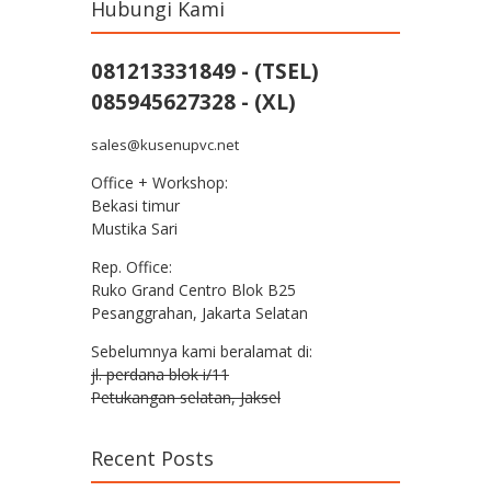
Hubungi Kami
081213331849 - (TSEL)
085945627328 - (XL)
sales@kusenupvc.net
Office + Workshop:
Bekasi timur
Mustika Sari
Rep. Office:
Ruko Grand Centro Blok B25
Pesanggrahan, Jakarta Selatan
Sebelumnya kami beralamat di:
jl. perdana blok i/11
Petukangan selatan, Jaksel
Recent Posts