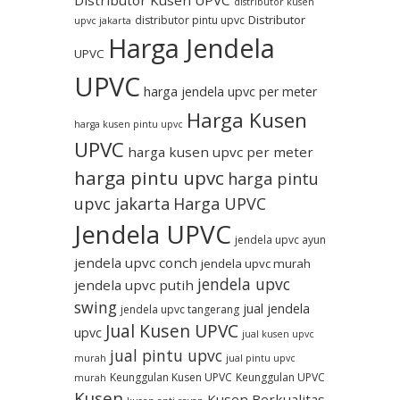
Distributor Kusen UPVC
distributor kusen
Distributor
distributor pintu upvc
upvc jakarta
Harga Jendela
UPVC
UPVC
harga jendela upvc per meter
Harga Kusen
harga kusen pintu upvc
UPVC
harga kusen upvc per meter
harga pintu upvc
harga pintu
upvc jakarta
Harga UPVC
Jendela UPVC
jendela upvc ayun
jendela upvc conch
jendela upvc murah
jendela upvc
jendela upvc putih
swing
jual jendela
jendela upvc tangerang
Jual Kusen UPVC
upvc
jual kusen upvc
jual pintu upvc
murah
jual pintu upvc
Keunggulan Kusen UPVC
Keunggulan UPVC
murah
Kusen
Kusen Berkualitas