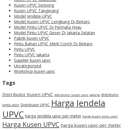
Kusen UPVC Serpong
Kusen UPVC Tangerang
Model Jendela UPVC
Model Kusen UPVC Lengkung Di Bintaro
Model Pintu UPVC Di Permata Hijau
Model Pintu UPVC Geser Di Jakarta Selatan
Pabrik kusen UPVC
Pintu Bahan UPVC Merk Conch Di Bintaro
Pintu UPVC
Pintu UPVC Jakarta
Supplier kusen upvc
Uncategorized
Workshop kusen upvc
Tags
Distributor Kusen UPVC
distributor
distributor kusen upvc jakarta
Harga Jendela
Distributor UPVC
pintu upvc
UPVC
harga jendela upvc per meter
harga kusen pintu upvc
Harga Kusen UPVC
harga kusen upvc per meter