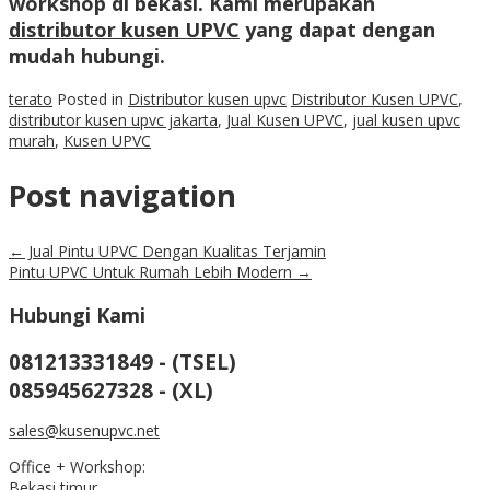
workshop di bekasi. Kami merupakan
distributor kusen UPVC
yang dapat dengan
mudah hubungi.
terato
Posted in
Distributor kusen upvc
Distributor Kusen UPVC
,
distributor kusen upvc jakarta
,
Jual Kusen UPVC
,
jual kusen upvc
murah
,
Kusen UPVC
Post navigation
←
Jual Pintu UPVC Dengan Kualitas Terjamin
Pintu UPVC Untuk Rumah Lebih Modern
→
Hubungi Kami
081213331849 - (TSEL)
085945627328 - (XL)
sales@kusenupvc.net
Office + Workshop:
Bekasi timur