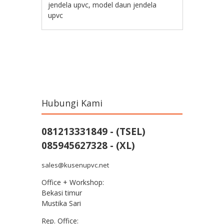
jendela upvc
,
model daun jendela
upvc
Post navigation
Hubungi Kami
081213331849 - (TSEL)
085945627328 - (XL)
sales@kusenupvc.net
Office + Workshop:
Bekasi timur
Mustika Sari
Rep. Office: