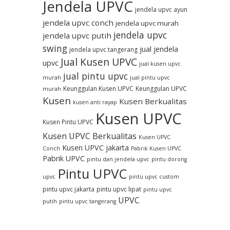
Jendela UPVC
jendela upvc ayun
jendela upvc conch
jendela upvc murah
jendela upvc
jendela upvc putih
swing
jual jendela
jendela upvc tangerang
Jual Kusen UPVC
upvc
jual kusen upvc
jual pintu upvc
murah
jual pintu upvc
Keunggulan Kusen UPVC
Keunggulan UPVC
murah
Kusen
Kusen Berkualitas
kusen anti rayap
Kusen UPVC
Kusen Pintu UPVC
Kusen UPVC Berkualitas
Kusen UPVC
Kusen UPVC jakarta
Conch
Pabrik Kusen UPVC
Pabrik UPVC
pintu dan jendela upvc
pintu dorong
Pintu UPVC
upvc
pintu upvc custom
pintu upvc jakarta
pintu upvc lipat
pintu upvc
UPVC
putih
pintu upvc tangerang