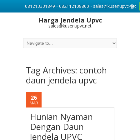
081213331849 - 082112108800 - sales@kusenupvc.net
Harga Jendela Upvc
sales@kusenupvc.net
Tag Archives:
contoh
daun jendela upvc
26
MAR
Hunian Nyaman
Dengan Daun
Jendela UPVC