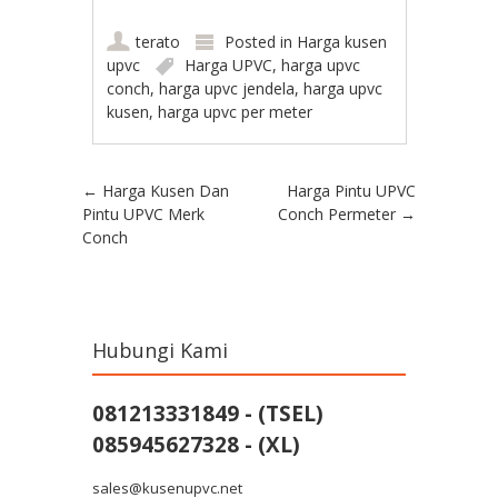
terato
Posted in
Harga kusen
upvc
Harga UPVC
,
harga upvc
conch
,
harga upvc jendela
,
harga upvc
kusen
,
harga upvc per meter
Post navigation
←
Harga Kusen Dan
Harga Pintu UPVC
Pintu UPVC Merk
Conch Permeter
→
Conch
Hubungi Kami
081213331849 - (TSEL)
085945627328 - (XL)
sales@kusenupvc.net