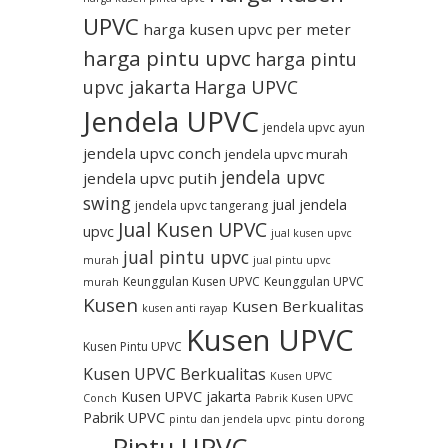
UPVC
harga kusen upvc per meter
harga pintu upvc
harga pintu
upvc jakarta
Harga UPVC
Jendela UPVC
jendela upvc ayun
jendela upvc conch
jendela upvc murah
jendela upvc
jendela upvc putih
swing
jual jendela
jendela upvc tangerang
Jual Kusen UPVC
upvc
jual kusen upvc
jual pintu upvc
murah
jual pintu upvc
Keunggulan Kusen UPVC
Keunggulan UPVC
murah
Kusen
Kusen Berkualitas
kusen anti rayap
Kusen UPVC
Kusen Pintu UPVC
Kusen UPVC Berkualitas
Kusen UPVC
Kusen UPVC jakarta
Conch
Pabrik Kusen UPVC
Pabrik UPVC
pintu dan jendela upvc
pintu dorong
Pintu UPVC