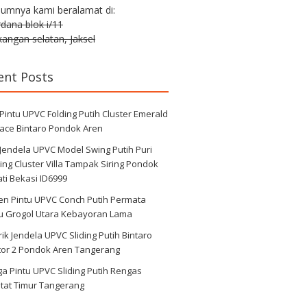
lumnya kami beralamat di:
erdana blok i/11
angan selatan, Jaksel
ent Posts
 Pintu UPVC Folding Putih Cluster Emerald
race Bintaro Pondok Aren
 Jendela UPVC Model Swing Putih Puri
ng Cluster Villa Tampak Siring Pondok
ti Bekasi ID6999
en Pintu UPVC Conch Putih Permata
au Grogol Utara Kebayoran Lama
ik Jendela UPVC Sliding Putih Bintaro
tor 2 Pondok Aren Tangerang
a Pintu UPVC Sliding Putih Rengas
tat Timur Tangerang