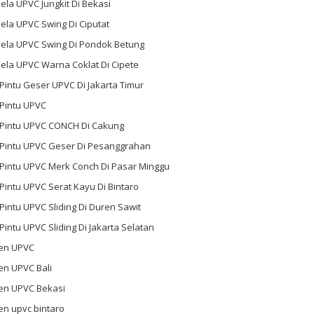
ela UPVC Jungkit Di Bekasi
ela UPVC Swing Di Ciputat
dela UPVC Swing Di Pondok Betung
ela UPVC Warna Coklat Di Cipete
 Pintu Geser UPVC Di Jakarta Timur
 Pintu UPVC
l Pintu UPVC CONCH Di Cakung
l Pintu UPVC Geser Di Pesanggrahan
 Pintu UPVC Merk Conch Di Pasar Minggu
 Pintu UPVC Serat Kayu Di Bintaro
 Pintu UPVC Sliding Di Duren Sawit
 Pintu UPVC Sliding Di Jakarta Selatan
en UPVC
en UPVC Bali
en UPVC Bekasi
en upvc bintaro