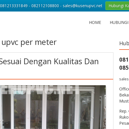
081213331849 - 082112108800 - sales@kusenupvc.net
Hubungi K
HOME
HUBUNGI
 upvc per meter
Hub
esuai Dengan Kualitas Dan
081
085
sale
Offi
Bekas
Musti
Rep. 
Ruko
Pesa