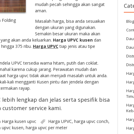
mudah pecah sehingga akan sangat
Cat
aman.
 Folding
Masalah harga, bisa anda sesuaikan
Blo
dengan ukuran yang digunakan.
Cont
Semakin besar ukuran maka akan
Dau
 yang akan anda keluarkan.
Harga UPVC
kusen
dan
u hingga 375 ribu.
Harga UPVC
tiap jenis atau tipe
Dau
Dist
ndela UPVC tersedia warna hitam, putih dan coklat.
Dist
 mahal karena cukup jarang. Perawatan mudah dan
Har
t harga upvc tidak akan menjadi masalah untuk anda.
kali-kali mengganti Kusen pintu dan jendela dengan
Har
termakan rayap.
Harg
Tim
C
lebih lengkap dan jelas serta spesifik bisa
Har
 customer service kami.
Keb
Harg
n
Harga kusen upvc
Harga UPVC
,
harga upvc conch
,
 upvc kusen
,
harga upvc per meter
Har