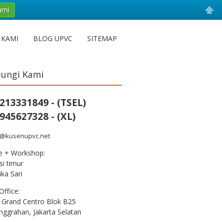
ami
 KAMI
BLOG UPVC
SITEMAP
ungi Kami
213331849 - (TSEL)
945627328 - (XL)
s@kusenupvc.net
ce + Workshop:
i timur
ka Sari
Office:
 Grand Centro Blok B25
nggrahan, Jakarta Selatan