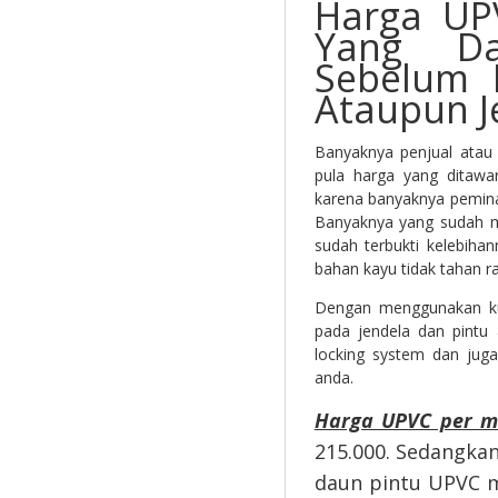
Harga UPV
Yang Da
Sebelum 
Ataupun J
Banyaknya penjual atau
pula harga yang ditawa
karena banyaknya peminat
Banyaknya yang sudah m
sudah terbukti kelebiha
bahan kayu tidak tahan r
Dengan menggunakan ku
pada jendela dan pintu
locking system dan jug
anda.
Harga UPVC per m
215.000. Sedangkan
daun pintu UPVC mu