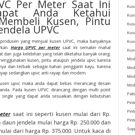
C Per Meter Saat Ini
Kus
pat Anda Ketahui
Kus
Membeli Kusen, Pintu
Kus
endela UPVC
Kus
 produsen yang menjual kusen UPVC, maka banyaknya
Kus
rkan.
Harga UPVC per meter
saat ini semakin mahal
Kus
 dan juga kelebihan yang telah diketahui banyak orang.
Mod
enggunakan kusen, pintu ataupun jendela upvc karena
nnya dan terbaik sebagai bahan pengganti kayu. Karena
Mod
ayap sedangkan upvc anti rayap dan modern.
Mode
sen upvc maka anda dapat bebas merancang desain
Mode
 anda. Pada kusen UPVC dirancang dengan multi point
Pab
a single yang dapat anda sesuaikan dengan kebutuhan
Pint
Pin
eter
saat ini seperti kusen mulai dari Rp.
Pint
 daun jendela mulai harga Rp. 250.000 dan
Sup
lai dari harga Rp. 375.000. Untuk kaca di