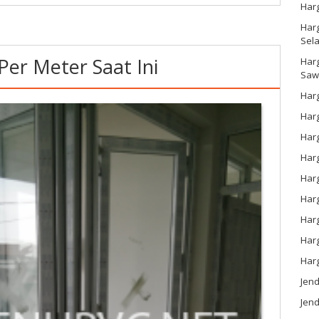
Har
Harg
Sel
er Meter Saat Ini
Har
Saw
Harg
Harg
Har
Har
Har
Harg
Harg
Har
Har
Jen
Jend