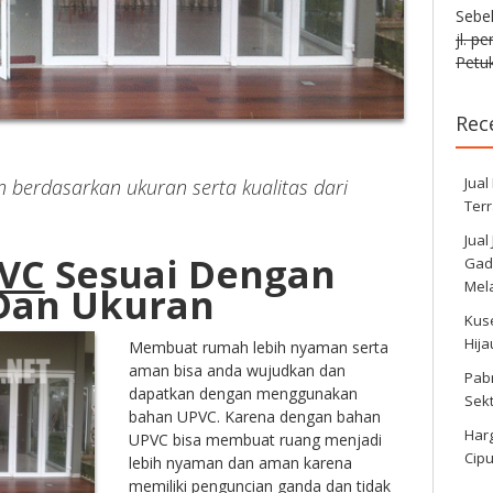
Sebe
jl. p
Petuk
Rec
Jual
 berdasarkan ukuran serta kualitas dari
Ter
Jual
VC
Sesuai Dengan
Gadi
Mela
 Dan Ukuran
Kus
Hij
Membuat rumah lebih nyaman serta
aman bisa anda wujudkan dan
Pabr
dapatkan dengan menggunakan
Sek
bahan UPVC. Karena dengan bahan
Harg
UPVC bisa membuat ruang menjadi
Cipu
lebih nyaman dan aman karena
memiliki penguncian ganda dan tidak