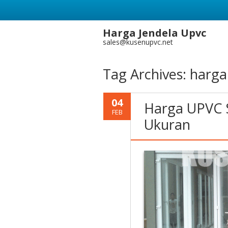
Harga Jendela Upvc
sales@kusenupvc.net
Tag Archives:
harga
04
Harga UPVC S
FEB
Ukuran