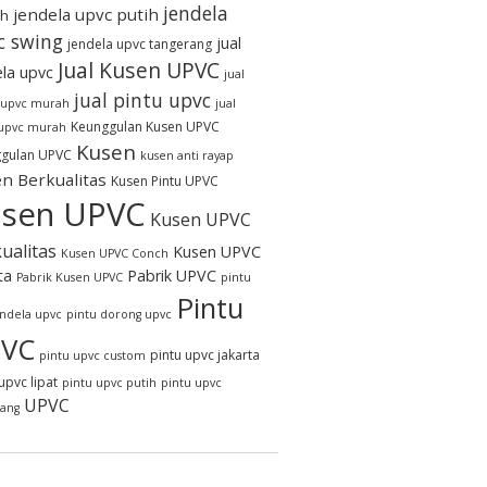
jendela
jendela upvc putih
h
c swing
jual
jendela upvc tangerang
Jual Kusen UPVC
ela upvc
jual
jual pintu upvc
 upvc murah
jual
Keunggulan Kusen UPVC
 upvc murah
Kusen
gulan UPVC
kusen anti rayap
n Berkualitas
Kusen Pintu UPVC
sen UPVC
Kusen UPVC
ualitas
Kusen UPVC
Kusen UPVC Conch
ta
Pabrik UPVC
Pabrik Kusen UPVC
pintu
Pintu
endela upvc
pintu dorong upvc
VC
pintu upvc jakarta
pintu upvc custom
upvc lipat
pintu upvc putih
pintu upvc
UPVC
rang