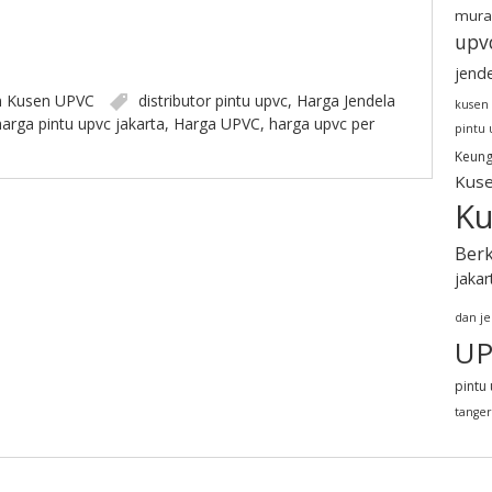
mura
upv
jend
n
Kusen UPVC
distributor pintu upvc
,
Harga Jendela
kusen
harga pintu upvc jakarta
,
Harga UPVC
,
harga upvc per
pintu
Keung
Kuse
Ku
Berk
jakar
dan j
UP
pintu 
tange