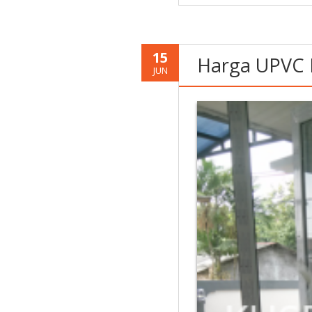
15
Harga UPVC P
JUN