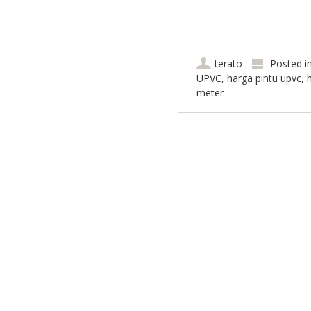
terato
Posted i
UPVC
,
harga pintu upvc
,
meter
Post navigation