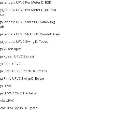
ga Jendela UPVC Per Meter Di BSD
a Jendela UPVC Per Meter Di Jakarta
atan
ga Jendela UPVC Sliding Di Kampung
ah
a Jendela UPVC Sliding Di Pondok Aren
a Jendela UPVC Swing Di Tebet
ga kusen upvc
ga Kusen UPVC Bekasi
ga Pintu UPVC
a Pintu UPVC Conch Di Bintaro
a Pintu UPVC Swing Di Bogor
ga UPVC
ga UPVC CONCH Di Tebet
dela UPVC
ela UPVC Ayun Di Cipete