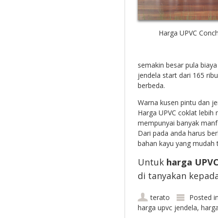
Harga UPVC Conch
semakin besar pula biaya
jendela start dari 165 rib
berbeda.
Warna kusen pintu dan je
Harga UPVC coklat lebih
mempunyai banyak manfaa
Dari pada anda harus ber
bahan kayu yang mudah 
Untuk
harga UPV
di tanyakan kepada
terato
Posted i
harga upvc jendela
,
harga