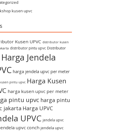
ategorized
kshop kusen upvc
s
ributor Kusen UPVC
distributor kusen
Distributor
distributor pintu upvc
akarta
Harga Jendela
PVC
harga jendela upvc per meter
Harga Kusen
kusen pintu upvc
VC
harga kusen upvc per meter
ga pintu upvc
harga pintu
c jakarta
Harga UPVC
ndela UPVC
jendela upvc
jendela upvc conch
jendela upvc