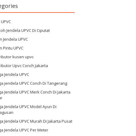
egories
g UPVC
oh Jendela UPVC Di Ciputat
n Jendela UPVC
n Pintu UPVC
ributor kusen upvc
ributor Upvc Conch Jakarta
ga Jendela UPVC
ga jendela UPVC Conch Di Tangerang
a Jendela UPVC Merk Conch Di Jakarta
ur
ga Jendela UPVC Model Ayun Di
agusan
a Jendela UPVC Murah Di Jakarta Pusat
ga Jendela UPVC Per Meter