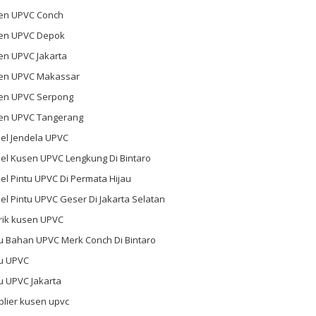
en UPVC Conch
en UPVC Depok
en UPVC Jakarta
en UPVC Makassar
en UPVC Serpong
en UPVC Tangerang
el Jendela UPVC
el Kusen UPVC Lengkung Di Bintaro
l Pintu UPVC Di Permata Hijau
l Pintu UPVC Geser Di Jakarta Selatan
rik kusen UPVC
u Bahan UPVC Merk Conch Di Bintaro
tu UPVC
u UPVC Jakarta
plier kusen upvc