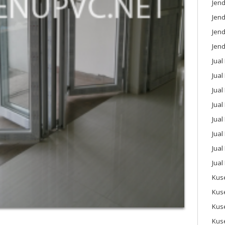
Jend
Jend
Jen
Jend
Jual
Jual
Jua
Jua
Jual
Jual
Jual
Jual
Kus
Kus
Kus
Kus