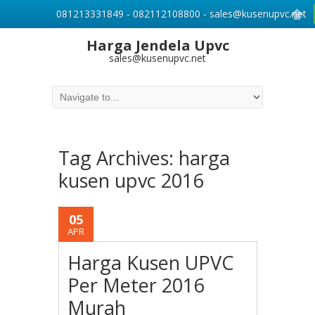
081213331849 - 082112108800 - sales@kusenupvc.net
Harga Jendela Upvc
sales@kusenupvc.net
Tag Archives:
harga
kusen upvc 2016
05
APR
Harga Kusen UPVC
Per Meter 2016
Murah