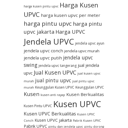
Harga Kusen
harga kusen pintu upvc
UPVC
harga kusen upvc per meter
harga pintu upvc
harga pintu
upvc jakarta
Harga UPVC
Jendela UPVC
jendela upvc ayun
jendela upvc conch
jendela upvc murah
jendela upvc
jendela upvc putih
swing
jual jendela
jendela upvc tangerang
Jual Kusen UPVC
upvc
jual kusen upvc
jual pintu upvc
murah
jual pintu upvc
Keunggulan Kusen UPVC
Keunggulan UPVC
murah
Kusen
Kusen Berkualitas
kusen anti rayap
Kusen UPVC
Kusen Pintu UPVC
Kusen UPVC Berkualitas
Kusen UPVC
Kusen UPVC jakarta
Conch
Pabrik Kusen UPVC
Pabrik UPVC
pintu dan jendela upvc
pintu dorong