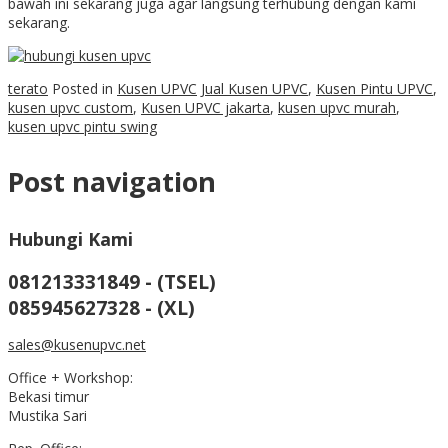
bawah ini sekarang juga agar langsung terhubung dengan kami
sekarang.
terato
Posted in
Kusen UPVC
Jual Kusen UPVC
,
Kusen Pintu UPVC
,
kusen upvc custom
,
Kusen UPVC jakarta
,
kusen upvc murah
,
kusen upvc pintu swing
Post navigation
Hubungi Kami
081213331849 - (TSEL)
085945627328 - (XL)
sales@kusenupvc.net
Office + Workshop:
Bekasi timur
Mustika Sari