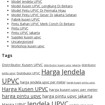
Model Jendela UPVC
Model Kusen UPVC Lengkung Di Bintaro
Model Pintu UPVC Di Permata Hijau
Model Pintu UPVC Geser Di Jakarta Selatan
Pabrik kusen UPVC
Pintu Bahan UPVC Merk Conch Di Bintaro
Pintu UPVC
Pintu UPVC Jakarta
Supplier kusen upvc
Uncategorized
Workshop kusen upvc
Tags
Distributor Kusen UPVC
distributor
distributor kusen upvc jakarta
Harga Jendela
Distributor UPVC
pintu upvc
UPVC
harga jendela upvc per meter
harga kusen pintu upvc
Harga Kusen UPVC
harga kusen upvc per meter
harga pintu upvc
harga pintu upvc jakarta
Jendela UPVC
Harga UPVC