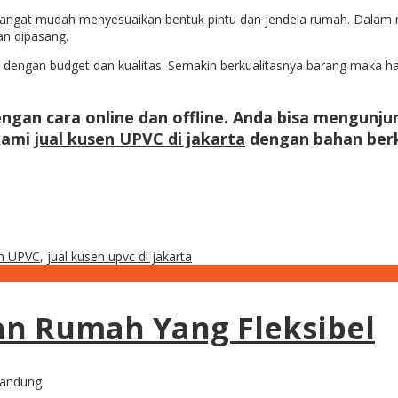
a sangat mudah menyesuaikan bentuk pintu dan jendela rumah. Dalam
an dipasang.
 dengan budget dan kualitas. Semakin berkualitasnya barang maka h
gan cara online dan offline. Anda bisa mengunju
kami
jual kusen UPVC di jakarta
dengan bahan berk
en UPVC
,
jual kusen upvc di jakarta
an Rumah Yang Fleksibel
bandung