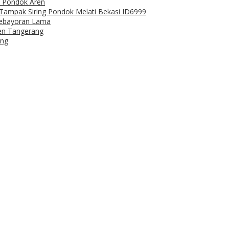
ro Pondok Aren
a Tampak Siring Pondok Melati Bekasi ID6999
Kebayoran Lama
ren Tangerang
ang