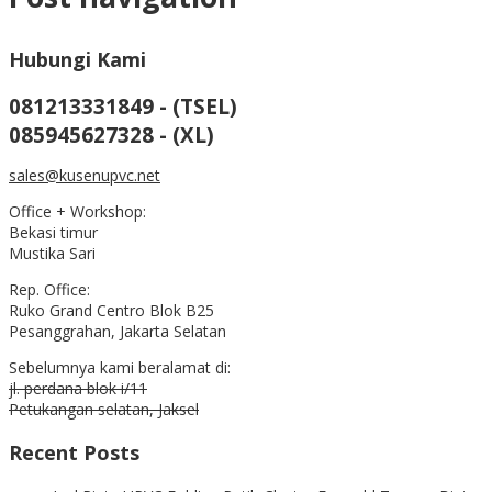
Hubungi Kami
081213331849 - (TSEL)
085945627328 - (XL)
sales@kusenupvc.net
Office + Workshop:
Bekasi timur
Mustika Sari
Rep. Office:
Ruko Grand Centro Blok B25
Pesanggrahan, Jakarta Selatan
Sebelumnya kami beralamat di:
jl. perdana blok i/11
Petukangan selatan, Jaksel
Recent Posts