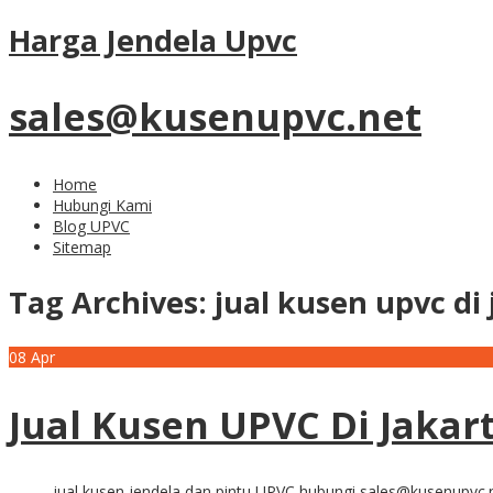
Harga Jendela Upvc
sales@kusenupvc.net
Home
Hubungi Kami
Blog UPVC
Sitemap
Tag Archives:
jual kusen upvc di 
08
Apr
Jual Kusen UPVC Di Jakar
jual kusen jendela dan pintu UPVC hubungi sales@kusenupvc.