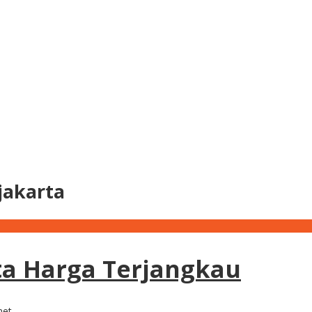
jakarta
ta Harga Terjangkau
net