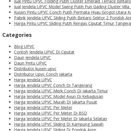
Jual Pintu UPVC Folding Putih Cluster Emerald Terrace Binta
Jual Jendela UPVC Model Swing Putih Puri Gading Cluster Vill
Kusen Pintu UPVC Conch Putih Permata Hijau Grogol Utara 
Pabrik Jendela UPVC Sliding Putih Bintaro Sektor 2 Pondok A
Harga Pintu UPVC Sliding Putih Rengas Ciputat Timur Tanger
Categories
Blog UPVC
Contoh Jendela UPVC Di Ciputat
Daun Jendela UPVC
Daun Pintu UPVC
Distributor kusen upvc
Distributor Upvc Conch Jakarta
Harga Jendela UPVC
Harga jendela UPVC Conch Di Tangerang
Harga Jendela UPVC Merk Conch Di Jakarta Timur
Harga Jendela UPVC Model Ayun Di Kebagusan
Harga Jendela UPVC Murah Di Jakarta Pusat
Harga Jendela UPVC Per Meter
Harga Jendela UPVC Per Meter Di BSD
Harga Jendela UPVC Per Meter Di Jakarta Selatan
Harga Jendela UPVC Sliding Di Kampung Sawah
Harga Jendela UPVC Sliding Di Pondok Aren