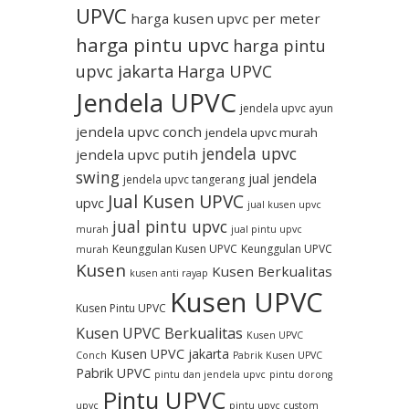
UPVC
harga kusen upvc per meter
harga pintu upvc
harga pintu
upvc jakarta
Harga UPVC
Jendela UPVC
jendela upvc ayun
jendela upvc conch
jendela upvc murah
jendela upvc
jendela upvc putih
swing
jual jendela
jendela upvc tangerang
Jual Kusen UPVC
upvc
jual kusen upvc
jual pintu upvc
murah
jual pintu upvc
Keunggulan Kusen UPVC
Keunggulan UPVC
murah
Kusen
Kusen Berkualitas
kusen anti rayap
Kusen UPVC
Kusen Pintu UPVC
Kusen UPVC Berkualitas
Kusen UPVC
Kusen UPVC jakarta
Conch
Pabrik Kusen UPVC
Pabrik UPVC
pintu dan jendela upvc
pintu dorong
Pintu UPVC
upvc
pintu upvc custom