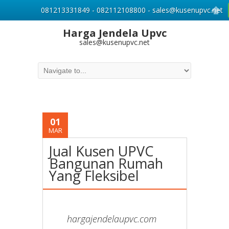
081213331849 - 082112108800 - sales@kusenupvc.net
Harga Jendela Upvc
sales@kusenupvc.net
01
MAR
Jual Kusen UPVC
Bangunan Rumah
Yang Fleksibel
hargajendelaupvc.com