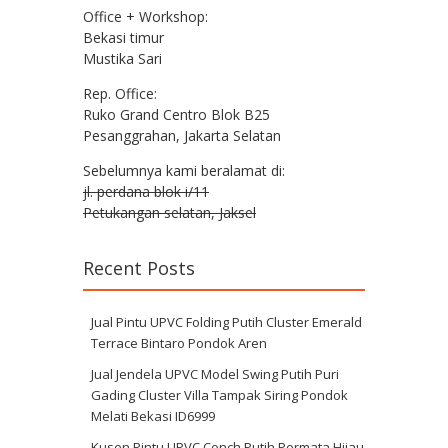
Office + Workshop:
Bekasi timur
Mustika Sari
Rep. Office:
Ruko Grand Centro Blok B25
Pesanggrahan, Jakarta Selatan
Sebelumnya kami beralamat di:
jl. perdana blok i/11
Petukangan selatan, Jaksel
Recent Posts
Jual Pintu UPVC Folding Putih Cluster Emerald
Terrace Bintaro Pondok Aren
Jual Jendela UPVC Model Swing Putih Puri
Gading Cluster Villa Tampak Siring Pondok
Melati Bekasi ID6999
Kusen Pintu UPVC Conch Putih Permata Hijau