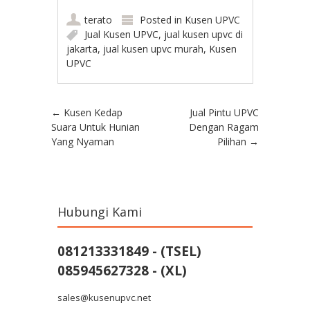
terato
Posted in
Kusen UPVC
Jual Kusen UPVC
,
jual kusen upvc di
jakarta
,
jual kusen upvc murah
,
Kusen
UPVC
Post navigation
←
Kusen Kedap
Jual Pintu UPVC
Suara Untuk Hunian
Dengan Ragam
Yang Nyaman
Pilihan
→
Hubungi Kami
081213331849 - (TSEL)
085945627328 - (XL)
sales@kusenupvc.net