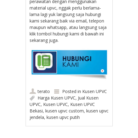
perawatan dengan menggunakan
material upvc, nggak perlu berlama-
lama lagi yuk langsung saja hubungi
kami sekarang baik via email, telepon
maupun whatsapp, atau langsung saja
klik tombol hubungi kami di bawah ini
sekarang juga.
terato
Posted in
Kusen UPVC
Harga Kusen UPVC
,
Jual Kusen
UPVC
,
Kusen UPVC
,
Kusen UPVC
Bekasi
,
kusen upvc custom
,
kusen upvc
jendela
,
kusen upvc putih