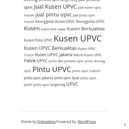
Jual Kusen UPVC
upvc
jual kusen upvc
jual pintu upvc
murah
jual pintu upvc
Keunggulan Kusen UPVC
Keunggulan UPVC
murah
Kusen
Kusen Berkualitas
kusen anti rayap
Kusen UPVC
Kusen Pintu UPVC
Kusen UPVC Berkualitas
Kusen UPVC
Kusen UPVC jakarta
Conch
Pabrik Kusen UPVC
Pabrik UPVC
pintu dan jendela upvc
pintu dorong
Pintu UPVC
upvc
pintu upvc custom
pintu upvc jakarta
pintu upvc lipat
pintu upvc
UPVC
putih
pintu upvc tangerang
theme by
Digioptima
Powered by:
WordPress
↑