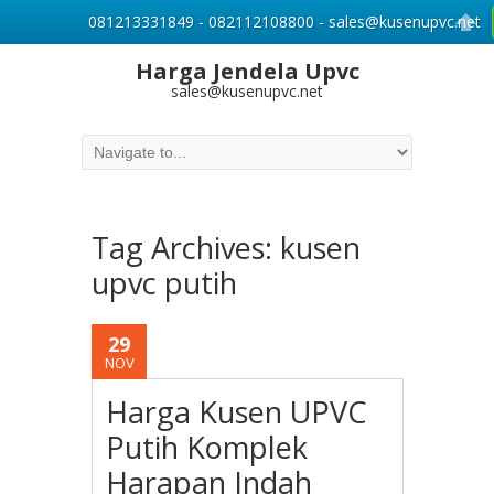
081213331849 - 082112108800 - sales@kusenupvc.net
Harga Jendela Upvc
sales@kusenupvc.net
Tag Archives:
kusen
upvc putih
29
NOV
Harga Kusen UPVC
Putih Komplek
Harapan Indah