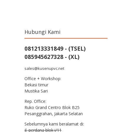
Post navigation
Hubungi Kami
081213331849 - (TSEL)
085945627328 - (XL)
sales@kusenupvc.net
Office + Workshop:
Bekasi timur
Mustika Sari
Rep. Office:
Ruko Grand Centro Blok B25
Pesanggrahan, Jakarta Selatan
Sebelumnya kami beralamat di:
jl. perdana blok i/11