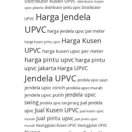
Distributor Kusen UPVC
distributor kusen
Distributor
distributor pintu upvc
upvc jakarta
Harga Jendela
UPVC
UPVC
harga jendela upvc per meter
Harga Kusen
harga kusen pintu upvc
UPVC
harga kusen upvc per meter
harga pintu upvc
harga pintu
upvc jakarta
Harga UPVC
Jendela UPVC
jendela upvc ayun
jendela upvc conch
jendela upvc murah
jendela upvc
jendela upvc putih
swing
jual jendela
jendela upvc tangerang
Jual Kusen UPVC
upvc
jual kusen upvc
jual pintu upvc
murah
jual pintu upvc
Keunggulan Kusen UPVC
Keunggulan UPVC
murah