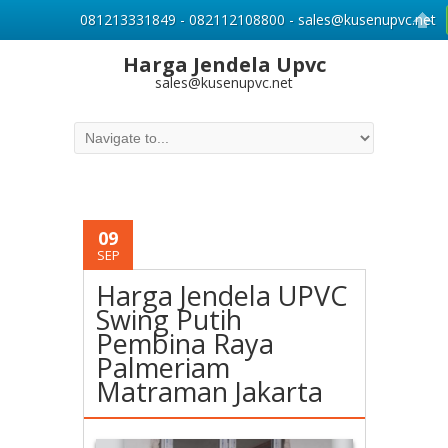
081213331849 - 082112108800 - sales@kusenupvc.net
Harga Jendela Upvc
sales@kusenupvc.net
09
SEP
Harga Jendela UPVC
Swing Putih
Pembina Raya
Palmeriam
Matraman Jakarta