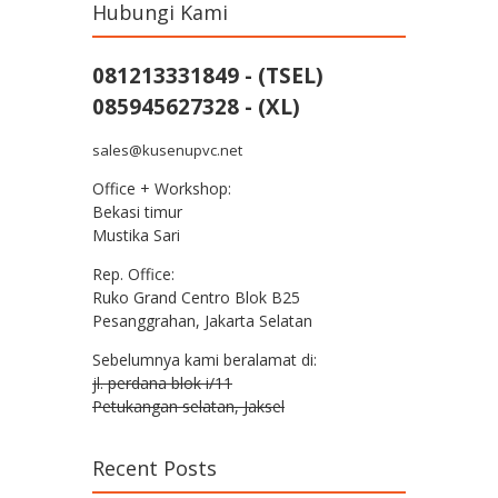
Hubungi Kami
081213331849 - (TSEL)
085945627328 - (XL)
sales@kusenupvc.net
Office + Workshop:
Bekasi timur
Mustika Sari
Rep. Office:
Ruko Grand Centro Blok B25
Pesanggrahan, Jakarta Selatan
Sebelumnya kami beralamat di:
jl. perdana blok i/11
Petukangan selatan, Jaksel
Recent Posts