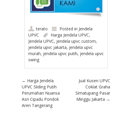
terato
Posted in
Jendela
UPVC
Harga Jendela UPVC
,
Jendela UPVC
,
jendela upvc custom
,
jendela upvc jakarta
,
jendela upvc
murah
,
jendela upvc putih
,
jendela upvc
swing
Post navigation
←
Harga Jendela
Jual Kusen UPVC
UPVC Sliding Putih
Coklat Graha
Perumahan Nuansa
Simatupang Pasar
Asri Cipadu Pondok
Minggu Jakarta
→
Aren Tangerang