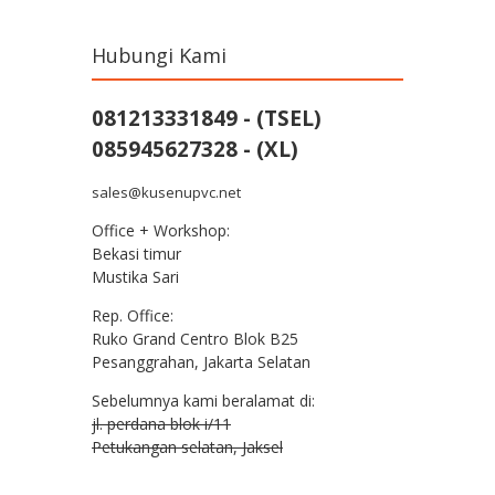
Hubungi Kami
081213331849 - (TSEL)
085945627328 - (XL)
sales@kusenupvc.net
Office + Workshop:
Bekasi timur
Mustika Sari
Rep. Office:
Ruko Grand Centro Blok B25
Pesanggrahan, Jakarta Selatan
Sebelumnya kami beralamat di:
jl. perdana blok i/11
Petukangan selatan, Jaksel