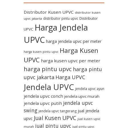
Distributor Kusen UPVC
distributor kusen
Distributor
distributor pintu upvc
upvc jakarta
Harga Jendela
UPVC
UPVC
harga jendela upvc per meter
Harga Kusen
harga kusen pintu upvc
UPVC
harga kusen upvc per meter
harga pintu upvc
harga pintu
upvc jakarta
Harga UPVC
Jendela UPVC
jendela upvc ayun
jendela upvc conch
jendela upvc murah
jendela upvc
jendela upvc putih
swing
jual jendela
jendela upvc tangerang
Jual Kusen UPVC
upvc
jual kusen upvc
jual pintu upvc
murah
jual pintu upvc