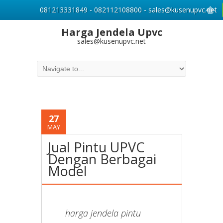
081213331849 - 082112108800 - sales@kusenupvc.net
Harga Jendela Upvc
sales@kusenupvc.net
27
MAY
Jual Pintu UPVC
Dengan Berbagai
Model
harga jendela pintu