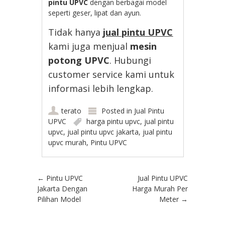
pintu UPVC
dengan berbagai model
seperti geser, lipat dan ayun.
Tidak hanya
jual pintu UPVC
kami juga menjual
mesin
potong UPVC
. Hubungi
customer service kami untuk
informasi lebih lengkap.
terato
Posted in
Jual Pintu
UPVC
harga pintu upvc
,
jual pintu
upvc
,
jual pintu upvc jakarta
,
jual pintu
upvc murah
,
Pintu UPVC
Post navigation
←
Pintu UPVC
Jual Pintu UPVC
Jakarta Dengan
Harga Murah Per
Pilihan Model
Meter
→