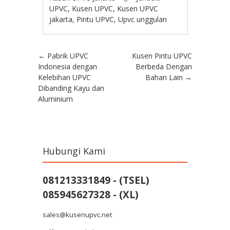
UPVC
,
Kusen UPVC
,
Kusen UPVC
jakarta
,
Pintu UPVC
,
Upvc unggulan
Post navigation
←
Pabrik UPVC
Kusen Pintu UPVC
Indonesia dengan
Berbeda Dengan
Kelebihan UPVC
Bahan Lain
→
Dibanding Kayu dan
Aluminium
Hubungi Kami
081213331849 - (TSEL)
085945627328 - (XL)
sales@kusenupvc.net