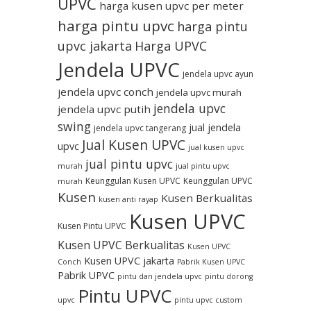
UPVC
harga kusen upvc per meter
harga pintu upvc
harga pintu
upvc jakarta
Harga UPVC
Jendela UPVC
jendela upvc ayun
jendela upvc conch
jendela upvc murah
jendela upvc
jendela upvc putih
swing
jual jendela
jendela upvc tangerang
Jual Kusen UPVC
upvc
jual kusen upvc
jual pintu upvc
murah
jual pintu upvc
Keunggulan Kusen UPVC
Keunggulan UPVC
murah
Kusen
Kusen Berkualitas
kusen anti rayap
Kusen UPVC
Kusen Pintu UPVC
Kusen UPVC Berkualitas
Kusen UPVC
Kusen UPVC jakarta
Conch
Pabrik Kusen UPVC
Pabrik UPVC
pintu dan jendela upvc
pintu dorong
Pintu UPVC
upvc
pintu upvc custom