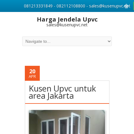
081213331849 - 082112108800 - sales@kusenupvc.net
Harga Jendela Upvc
sales@kusenupvc.net
20
APR
Kusen Upvc untuk
area Jakarta