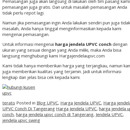
Pemasangan juga akan langsung di lakukan oleh tim pasang kami
pemasangan juga gratis. Dan untuk masalah pemasangan Anda
tidak perlu repot lagi.
Namun jika pemasangan ingin Anda lakukan sendiri pun juga tida
masalah, Anda hanya tinggal menginformasikan kepada kami
mengenai pemasangan.
Untuk informasi mengenai
harga jendela UPVC conch
dengan
ukuran yang sesuai dengan yang Anda miliki, maka Anda bisa
langsung menghubungi kami Hargajendelaupvc.com
Kami tidak hanya memberikan harga yang terjangkau, namun ka
juga memberikan kualitas yang terjamin. Jadi untuk informasi
lengkap dan jelas bisa cek kepada kami.
terato
Posted in
Blog UPVC
,
Harga Jendela UPVC
,
Harga jendel
UPVC Conch Di Tangerang
Harga Jendela UPVC
,
harga jendela 
conch
,
harga jendela upvc conch di Tangerang
,
Jendela UPVC
,
jendela upvc swing