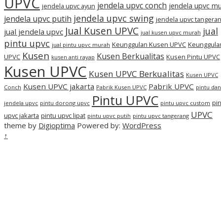
UPVC
jendela upvc conch
jendela upvc m
jendela upvc ayun
jendela upvc swing
jendela upvc putih
jendela upvc tangera
Jual Kusen UPVC
jual
jual jendela upvc
jual kusen upvc murah
pintu upvc
Keunggulan Kusen UPVC
Keunggula
jual pintu upvc murah
Kusen
Kusen Berkualitas
UPVC
Kusen Pintu UPVC
kusen anti rayap
Kusen UPVC
Kusen UPVC Berkualitas
Kusen UPVC
Kusen UPVC jakarta
Pabrik UPVC
Conch
Pabrik Kusen UPVC
pintu dan
Pintu UPVC
pi
jendela upvc
pintu dorong upvc
pintu upvc custom
UPVC
upvc jakarta
pintu upvc lipat
pintu upvc putih
pintu upvc tangerang
theme by
Digioptima
Powered by:
WordPress
↑