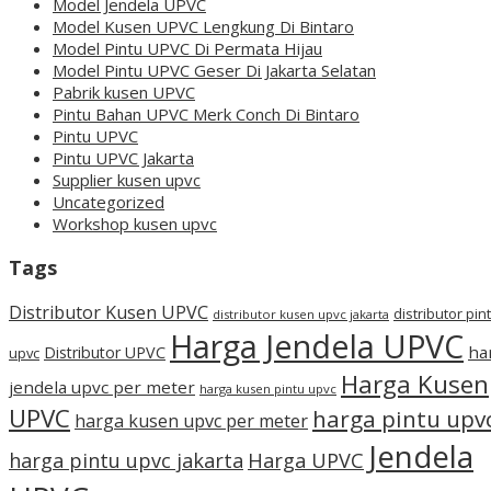
Model Jendela UPVC
Model Kusen UPVC Lengkung Di Bintaro
Model Pintu UPVC Di Permata Hijau
Model Pintu UPVC Geser Di Jakarta Selatan
Pabrik kusen UPVC
Pintu Bahan UPVC Merk Conch Di Bintaro
Pintu UPVC
Pintu UPVC Jakarta
Supplier kusen upvc
Uncategorized
Workshop kusen upvc
Tags
Distributor Kusen UPVC
distributor pin
distributor kusen upvc jakarta
Harga Jendela UPVC
ha
Distributor UPVC
upvc
Harga Kusen
jendela upvc per meter
harga kusen pintu upvc
UPVC
harga pintu upv
harga kusen upvc per meter
Jendela
harga pintu upvc jakarta
Harga UPVC