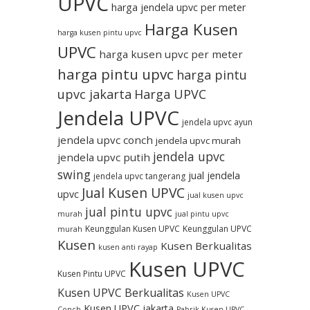
UPVC
harga jendela upvc per meter
Harga Kusen
harga kusen pintu upvc
UPVC
harga kusen upvc per meter
harga pintu upvc
harga pintu
upvc jakarta
Harga UPVC
Jendela UPVC
jendela upvc ayun
jendela upvc conch
jendela upvc murah
jendela upvc
jendela upvc putih
swing
jual jendela
jendela upvc tangerang
Jual Kusen UPVC
upvc
jual kusen upvc
jual pintu upvc
murah
jual pintu upvc
Keunggulan Kusen UPVC
Keunggulan UPVC
murah
Kusen
Kusen Berkualitas
kusen anti rayap
Kusen UPVC
Kusen Pintu UPVC
Kusen UPVC Berkualitas
Kusen UPVC
Kusen UPVC jakarta
Conch
Pabrik Kusen UPVC