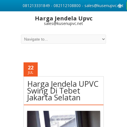
081213331849 - 082112108800 - sales@kusenupvc.net
Harga Jendela Upvc
sales@kusenupvc.net
22
JUL
Harga Jendela UPVC
Swing Di Tebet
Jakarta Selatan