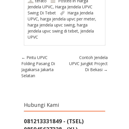
terato
Posted in
Harga
Jendela UPVC
,
Harga Jendela UPVC
Swing Di Tebet
Harga Jendela
UPVC
,
harga jendela upvc per meter
,
harga jendela upvc swing
,
harga
jendela upvc swing di tebet
,
Jendela
UPVC
Post navigation
←
Pintu UPVC
Contoh Jendela
Folding Pasang Di
UPVC Jungkit Project
Jagakarsa Jakarta
Di Bekasi
→
Selatan
Hubungi Kami
081213331849 - (TSEL)