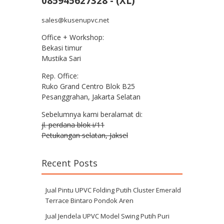
085945627328 - (XL)
sales@kusenupvc.net
Office + Workshop:
Bekasi timur
Mustika Sari
Rep. Office:
Ruko Grand Centro Blok B25
Pesanggrahan, Jakarta Selatan
Sebelumnya kami beralamat di:
jl. perdana blok i/11
Petukangan selatan, Jaksel
Recent Posts
Jual Pintu UPVC Folding Putih Cluster Emerald
Terrace Bintaro Pondok Aren
Jual Jendela UPVC Model Swing Putih Puri