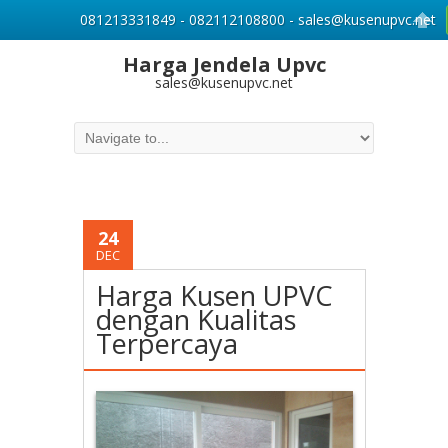
081213331849 - 082112108800 - sales@kusenupvc.net
Harga Jendela Upvc
sales@kusenupvc.net
24
DEC
Harga Kusen UPVC
dengan Kualitas
Terpercaya