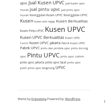
Jual Kusen UPVC
upvc
jual kusen upvc
jual pintu upvc
murah
jual pintu upvc
Keunggulan Kusen UPVC
Keunggulan UPVC
murah
Kusen
Kusen Berkualitas
kusen anti rayap
Kusen UPVC
Kusen Pintu UPVC
Kusen UPVC Berkualitas
Kusen UPVC
Kusen UPVC jakarta
Conch
Pabrik Kusen UPVC
Pabrik UPVC
pintu dan jendela upvc
pintu dorong
Pintu UPVC
upvc
pintu upvc custom
pintu upvc jakarta
pintu upvc lipat
pintu upvc
UPVC
putih
pintu upvc tangerang
theme by
Digioptima
Powered by:
WordPress
↑