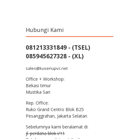
Hubungi Kami
081213331849 - (TSEL)
085945627328 - (XL)
sales@kusenupvc.net
Office + Workshop:
Bekasi timur
Mustika Sari
Rep. Office:
Ruko Grand Centro Blok B25
Pesanggrahan, Jakarta Selatan
Sebelumnya kami beralamat di:
jl. perdana blok i/11