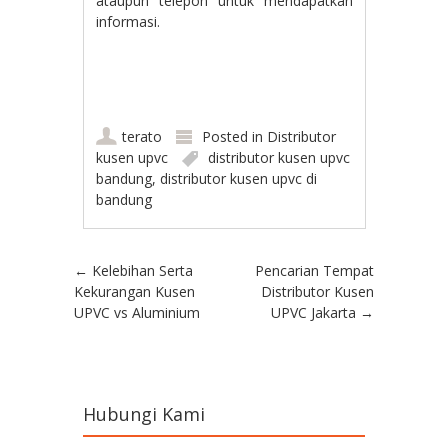
ataupun telepon untuk mendapatkan
informasi.
terato
Posted in
Distributor
kusen upvc
distributor kusen upvc
bandung
,
distributor kusen upvc di
bandung
Post navigation
←
Kelebihan Serta
Pencarian Tempat
Kekurangan Kusen
Distributor Kusen
UPVC vs Aluminium
UPVC Jakarta
→
Hubungi Kami