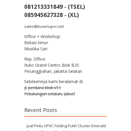
081213331849 - (TSEL)
085945627328 - (XL)
sales@kusenupvc.net
Office + Workshop:
Bekasi timur
Mustika Sari
Rep. Office:
Ruko Grand Centro Blok B25
Pesanggrahan, Jakarta Selatan
Sebelumnya kami beralamat di:
jl. perdana blok i/11
Petukangan selatan, Jaksel
Recent Posts
Jual Pintu UPVC Folding Putih Cluster Emerald