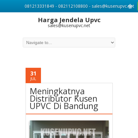
081213331849 - 082112108800 - sales@kusenupvc.net
Harga Jendela Upvc
sales@kusenupvc.net
31
JUL
Meningkatnya
Distributor Kusen
UPVC Di Bandung