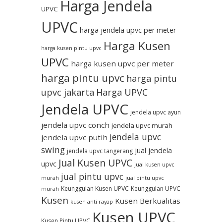
Harga Jendela
UPVC
UPVC
harga jendela upvc per meter
Harga Kusen
harga kusen pintu upvc
UPVC
harga kusen upvc per meter
harga pintu upvc
harga pintu
upvc jakarta
Harga UPVC
Jendela UPVC
jendela upvc ayun
jendela upvc conch
jendela upvc murah
jendela upvc
jendela upvc putih
swing
jual jendela
jendela upvc tangerang
Jual Kusen UPVC
upvc
jual kusen upvc
jual pintu upvc
murah
jual pintu upvc
Keunggulan Kusen UPVC
Keunggulan UPVC
murah
Kusen
Kusen Berkualitas
kusen anti rayap
Kusen UPVC
Kusen Pintu UPVC