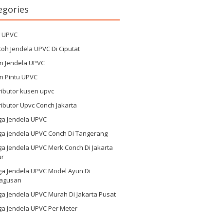
egories
g UPVC
oh Jendela UPVC Di Ciputat
n Jendela UPVC
n Pintu UPVC
ributor kusen upvc
ributor Upvc Conch Jakarta
ga Jendela UPVC
ga jendela UPVC Conch Di Tangerang
a Jendela UPVC Merk Conch Di Jakarta
ur
ga Jendela UPVC Model Ayun Di
agusan
a Jendela UPVC Murah Di Jakarta Pusat
ga Jendela UPVC Per Meter