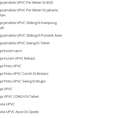
ga Jendela UPVC Per Meter Di BSD
a Jendela UPVC Per Meter Di Jakarta
atan
ga Jendela UPVC Sliding Di Kampung
ah
a Jendela UPVC Sliding Di Pondok Aren
a Jendela UPVC Swing Di Tebet
ga kusen upvc
ga Kusen UPVC Bekasi
ga Pintu UPVC
a Pintu UPVC Conch Di Bintaro
a Pintu UPVC Swing Di Bogor
ga UPVC
ga UPVC CONCH Di Tebet
dela UPVC
ela UPVC Ayun Di Cipete