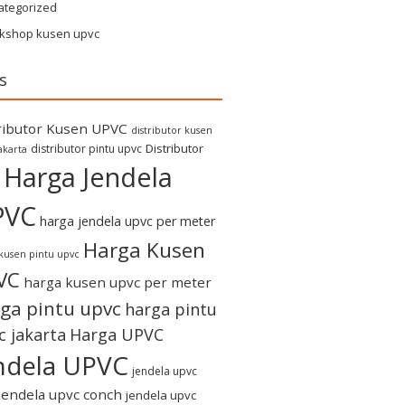
ategorized
kshop kusen upvc
s
ributor Kusen UPVC
distributor kusen
Distributor
distributor pintu upvc
akarta
Harga Jendela
PVC
harga jendela upvc per meter
Harga Kusen
kusen pintu upvc
VC
harga kusen upvc per meter
ga pintu upvc
harga pintu
c jakarta
Harga UPVC
ndela UPVC
jendela upvc
jendela upvc conch
jendela upvc