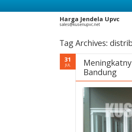
Harga Jendela Upvc
sales@kusenupvc.net
Tag Archives:
distr
31
Meningkatnya
JUL
Bandung