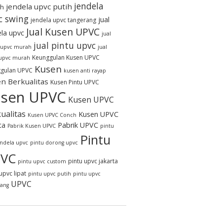
jendela
jendela upvc putih
h
c swing
jual
jendela upvc tangerang
Jual Kusen UPVC
ela upvc
jual
jual pintu upvc
 upvc murah
jual
Keunggulan Kusen UPVC
 upvc murah
Kusen
gulan UPVC
kusen anti rayap
n Berkualitas
Kusen Pintu UPVC
sen UPVC
Kusen UPVC
ualitas
Kusen UPVC
Kusen UPVC Conch
ta
Pabrik UPVC
Pabrik Kusen UPVC
pintu
Pintu
endela upvc
pintu dorong upvc
VC
pintu upvc jakarta
pintu upvc custom
upvc lipat
pintu upvc putih
pintu upvc
UPVC
rang