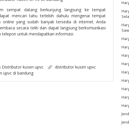
Har
m sempat datang berkunjung langsung ke tempat
Harg
dapat mencari tahu terlebih dahulu mengenai tempat
Sel
ia online yang sudah banyak tersedia di internet. Anda
Har
membaca secara teliti dan dapat langsung berkomunikasi
Saw
un telepon untuk mendapatkan informasi.
Harg
Harg
Har
Har
n
Distributor kusen upvc
distributor kusen upvc
Har
en upvc di bandung
Harg
Harg
Har
Har
Jen
Jend