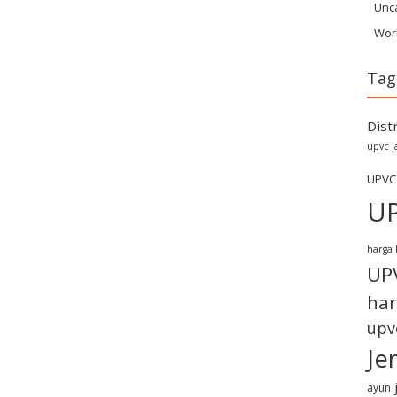
Unc
Wor
Tag
Dist
upvc j
UPVC
U
harga 
UP
har
upv
Je
ayun