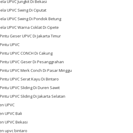
ela UPVC Jungkit Di Bekasi
ela UPVC Swing Di Ciputat
dela UPVC Swing Di Pondok Betung
ela UPVC Warna Coklat Di Cipete
 Pintu Geser UPVC Di Jakarta Timur
 Pintu UPVC
l Pintu UPVC CONCH Di Cakung
l Pintu UPVC Geser Di Pesanggrahan
 Pintu UPVC Merk Conch Di Pasar Minggu
 Pintu UPVC Serat Kayu Di Bintaro
 Pintu UPVC Sliding Di Duren Sawit
 Pintu UPVC Sliding Di Jakarta Selatan
en UPVC
en UPVC Bali
en UPVC Bekasi
en upvc bintaro