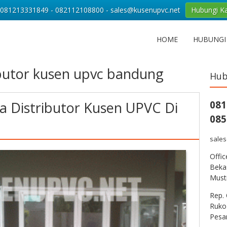
081213331849 - 082112108800 - sales@kusenupvc.net
Hubungi K
HOME
HUBUNGI
ibutor kusen upvc bandung
Hub
 Distributor Kusen UPVC Di
081
085
sale
Offi
Bekas
Musti
Rep. 
Ruko
Pesa