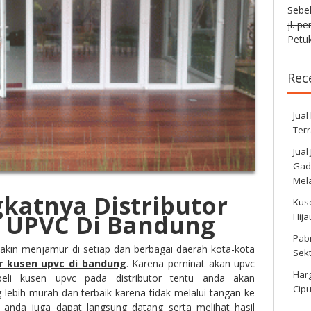
Sebe
jl. p
Petuk
Rec
Jual
Ter
Jual
Gadi
Mela
katnya Distributor
Kus
 UPVC Di Bandung
Hij
Pabr
makin menjamur di setiap dan berbagai daerah kota-kota
Sek
or kusen upvc di bandung
. Karena peminat akan upvc
Harg
beli kusen upvc pada distributor tentu anda akan
Cipu
lebih murah dan terbaik karena tidak melalui tangan ke
, anda juga dapat langsung datang serta melihat hasil