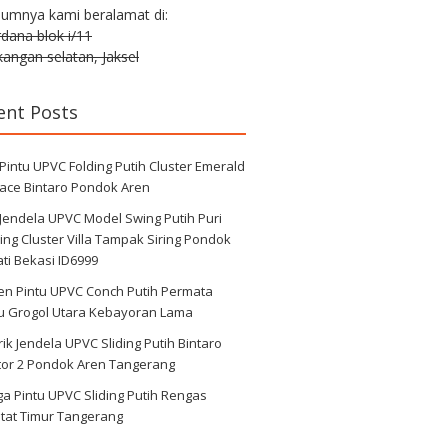
lumnya kami beralamat di:
erdana blok i/11
angan selatan, Jaksel
ent Posts
 Pintu UPVC Folding Putih Cluster Emerald
race Bintaro Pondok Aren
 Jendela UPVC Model Swing Putih Puri
ng Cluster Villa Tampak Siring Pondok
ti Bekasi ID6999
en Pintu UPVC Conch Putih Permata
au Grogol Utara Kebayoran Lama
ik Jendela UPVC Sliding Putih Bintaro
tor 2 Pondok Aren Tangerang
a Pintu UPVC Sliding Putih Rengas
tat Timur Tangerang