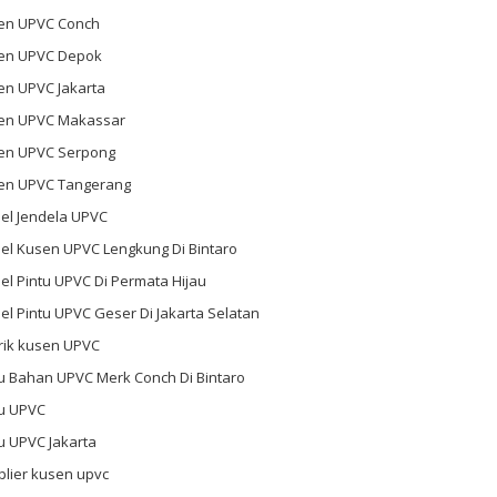
en UPVC Conch
en UPVC Depok
en UPVC Jakarta
en UPVC Makassar
en UPVC Serpong
en UPVC Tangerang
el Jendela UPVC
el Kusen UPVC Lengkung Di Bintaro
l Pintu UPVC Di Permata Hijau
l Pintu UPVC Geser Di Jakarta Selatan
rik kusen UPVC
u Bahan UPVC Merk Conch Di Bintaro
tu UPVC
u UPVC Jakarta
plier kusen upvc