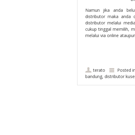
Namun jika anda belu
distributor maka anda 
distributor melalui med
cukup tinggal memilih, 
melalui via online ataup
terato
Posted i
bandung
,
distributor kus
Post navigation