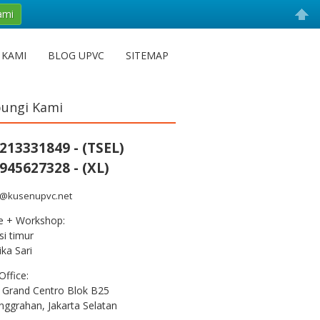
ami
 KAMI
BLOG UPVC
SITEMAP
ungi Kami
213331849 - (TSEL)
945627328 - (XL)
s@kusenupvc.net
ce + Workshop:
i timur
ka Sari
Office:
 Grand Centro Blok B25
nggrahan, Jakarta Selatan