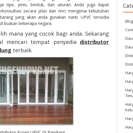
ai tipe, jenis, bentuk, dan ukuran. Anda juga dapat
Cat
konsultasi secara jelas dan rinci mengenai kebutuhan
barang yang akan anda gunakan nanti. UPVC tersedia
Blo
il buatan beberapa negara.
Cont
lih mana yang cocok bagi anda. Sekarang
Dau
gal mencari tempat penyedia
distributor
Dau
dung
terbaik.
Dist
Dist
Har
Har
Harg
Tim
Har
Keb
Harg
Har
stributor Kusen UPVC Di Bandung