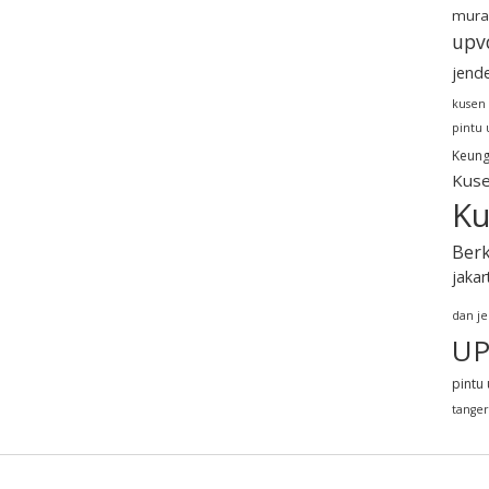
mura
upv
jend
kusen
pintu
Keung
Kuse
Ku
Berk
jakar
dan j
UP
pintu 
tange