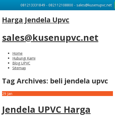
081213331849 - 082112108800 - sales@kusenupvc.net
Harga Jendela Upvc
sales@kusenupvc.net
Home
Hubungi Kami
Blog UPVC
Sitemap
Tag Archives:
beli jendela upvc
29
Jan
Jendela UPVC Harga