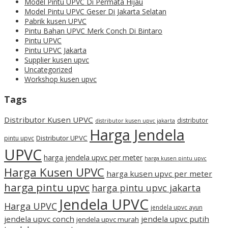
Model Pintu UPVC Di Permata Hijau
Model Pintu UPVC Geser Di Jakarta Selatan
Pabrik kusen UPVC
Pintu Bahan UPVC Merk Conch Di Bintaro
Pintu UPVC
Pintu UPVC Jakarta
Supplier kusen upvc
Uncategorized
Workshop kusen upvc
Tags
Distributor Kusen UPVC
distributor
distributor kusen upvc jakarta
Harga Jendela
Distributor UPVC
pintu upvc
UPVC
harga jendela upvc per meter
harga kusen pintu upvc
Harga Kusen UPVC
harga kusen upvc per meter
harga pintu upvc
harga pintu upvc jakarta
Jendela UPVC
Harga UPVC
jendela upvc ayun
jendela upvc conch
jendela upvc putih
jendela upvc murah