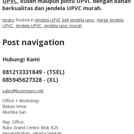
UPVC
, kusen maupun pintu UPVC dengan bahan
berkualitas dan
jendela UPVC murah
.
terato
Posted in
Jendela UPVC
beli jendela upvc
,
Harga Jendela
UPVC
,
Jendela UPVC
,
jendela upvc murah
Post navigation
Hubungi Kami
081213331849 - (TSEL)
085945627328 - (XL)
sales@kusenupvc.net
Office + Workshop:
Bekasi timur
Mustika Sari
Rep. Office:
Ruko Grand Centro Blok B25
Pesanggrahan, Jakarta Selatan