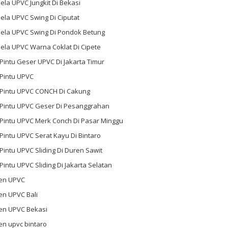
ela UPVC Jungkit Di Bekasi
ela UPVC Swing Di Ciputat
dela UPVC Swing Di Pondok Betung
ela UPVC Warna Coklat Di Cipete
 Pintu Geser UPVC Di Jakarta Timur
 Pintu UPVC
l Pintu UPVC CONCH Di Cakung
l Pintu UPVC Geser Di Pesanggrahan
 Pintu UPVC Merk Conch Di Pasar Minggu
 Pintu UPVC Serat Kayu Di Bintaro
 Pintu UPVC Sliding Di Duren Sawit
 Pintu UPVC Sliding Di Jakarta Selatan
en UPVC
en UPVC Bali
en UPVC Bekasi
en upvc bintaro