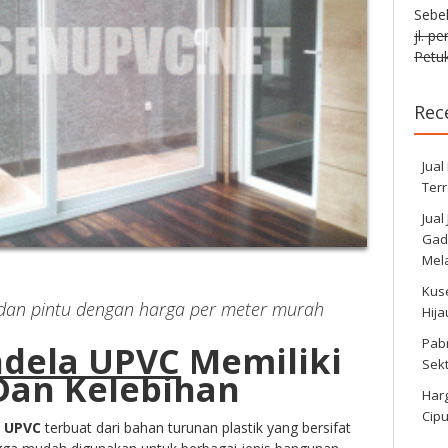
Sebe
jl. p
Petuk
Rec
Jual
Ter
Jual
Gadi
Mela
Kus
 dan pintu dengan harga per meter murah
Hij
Pabr
ndela UPVC
Memiliki
Sek
 Dan Kelebihan
Harg
Cipu
a UPVC
terbuat dari bahan turunan plastik yang bersifat