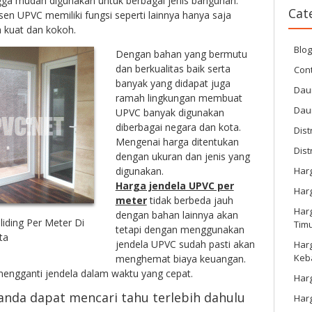
ingga mudah digunakan untuk berbagai jenis bangunan.
Cat
sen UPVC memiliki fungsi seperti lainnya hanya saja
h kuat dan kokoh.
Blo
Dengan bahan yang bermutu
dan berkualitas baik serta
Cont
banyak yang didapat juga
Dau
ramah lingkungan membuat
Dau
UPVC banyak digunakan
diberbagai negara dan kota.
Dist
Mengenai harga ditentukan
Dist
dengan ukuran dan jenis yang
Har
digunakan.
Harga jendela UPVC per
Har
meter
tidak berbeda jauh
Harg
dengan bahan lainnya akan
iding Per Meter Di
Tim
tetapi dengan menggunakan
ta
jendela UPVC sudah pasti akan
Har
Keb
menghemat biaya keuangan.
mengganti jendela dalam waktu yang cepat.
Harg
nda dapat mencari tahu terlebih dahulu
Har