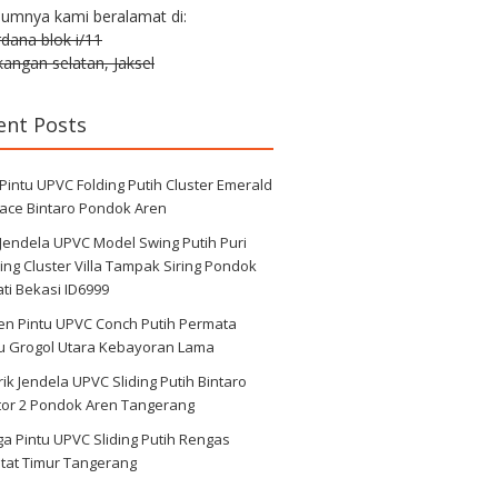
lumnya kami beralamat di:
erdana blok i/11
angan selatan, Jaksel
ent Posts
 Pintu UPVC Folding Putih Cluster Emerald
race Bintaro Pondok Aren
 Jendela UPVC Model Swing Putih Puri
ng Cluster Villa Tampak Siring Pondok
ti Bekasi ID6999
en Pintu UPVC Conch Putih Permata
au Grogol Utara Kebayoran Lama
ik Jendela UPVC Sliding Putih Bintaro
tor 2 Pondok Aren Tangerang
a Pintu UPVC Sliding Putih Rengas
tat Timur Tangerang