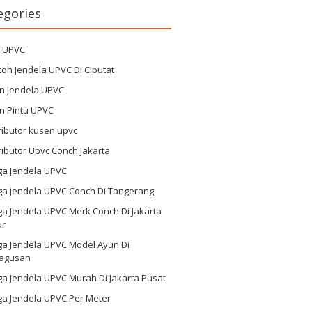
egories
g UPVC
oh Jendela UPVC Di Ciputat
n Jendela UPVC
n Pintu UPVC
ributor kusen upvc
ributor Upvc Conch Jakarta
ga Jendela UPVC
ga jendela UPVC Conch Di Tangerang
a Jendela UPVC Merk Conch Di Jakarta
ur
ga Jendela UPVC Model Ayun Di
agusan
a Jendela UPVC Murah Di Jakarta Pusat
ga Jendela UPVC Per Meter