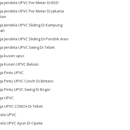
ga Jendela UPVC Per Meter Di BSD
a Jendela UPVC Per Meter Di Jakarta
atan
ga Jendela UPVC Sliding Di Kampung
ah
a Jendela UPVC Sliding Di Pondok Aren
a Jendela UPVC Swing Di Tebet
ga kusen upvc
ga Kusen UPVC Bekasi
ga Pintu UPVC
a Pintu UPVC Conch Di Bintaro
a Pintu UPVC Swing Di Bogor
ga UPVC
ga UPVC CONCH Di Tebet
dela UPVC
ela UPVC Ayun Di Cipete