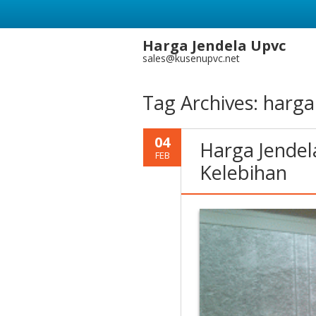
Harga Jendela Upvc
sales@kusenupvc.net
Tag Archives:
harga
04
Harga Jendel
FEB
Kelebihan