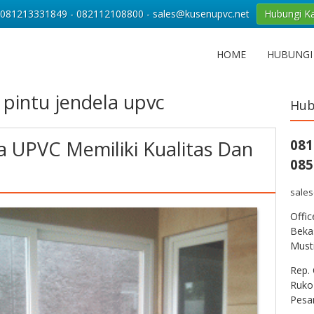
081213331849 - 082112108800 - sales@kusenupvc.net
Hubungi K
HOME
HUBUNGI
 pintu jendela upvc
Hub
a UPVC Memiliki Kualitas Dan
081
085
sale
Offi
Bekas
Musti
Rep. 
Ruko
Pesa