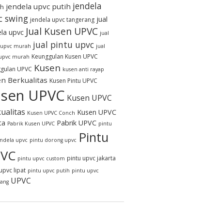
jendela
jendela upvc putih
h
c swing
jual
jendela upvc tangerang
Jual Kusen UPVC
ela upvc
jual
jual pintu upvc
 upvc murah
jual
Keunggulan Kusen UPVC
 upvc murah
Kusen
gulan UPVC
kusen anti rayap
n Berkualitas
Kusen Pintu UPVC
sen UPVC
Kusen UPVC
ualitas
Kusen UPVC
Kusen UPVC Conch
ta
Pabrik UPVC
Pabrik Kusen UPVC
pintu
Pintu
endela upvc
pintu dorong upvc
VC
pintu upvc jakarta
pintu upvc custom
upvc lipat
pintu upvc putih
pintu upvc
UPVC
rang