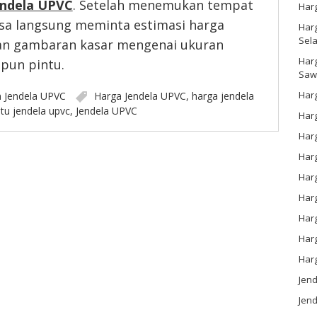
endela UPVC
. Setelah menemukan tempat
Har
isa langsung meminta estimasi harga
Harg
Sel
n gambaran kasar mengenai ukuran
Har
pun pintu.
Saw
Harg
n
Jendela UPVC
Harga Jendela UPVC
,
harga jendela
tu jendela upvc
,
Jendela UPVC
Harg
Har
Har
Har
Harg
Harg
Har
Har
Jen
Jend