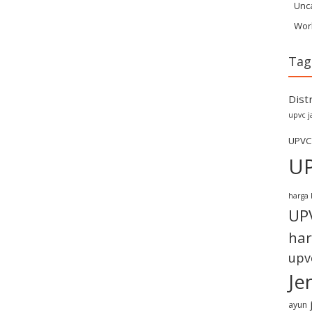
Unc
Wor
Tag
Dist
upvc j
UPVC
U
harga 
UP
har
upv
Je
ayun