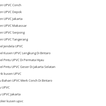
en UPVC Conch
en UPVC Depok
en UPVC Jakarta
en UPVC Makassar
en UPVC Serpong
en UPVC Tangerang
el Jendela UPVC
el Kusen UPVC Lengkung Di Bintaro
l Pintu UPVC Di Permata Hijau
l Pintu UPVC Geser Di Jakarta Selatan
rik kusen UPVC
u Bahan UPVC Merk Conch Di Bintaro
tu UPVC
u UPVC Jakarta
plier kusen upvc