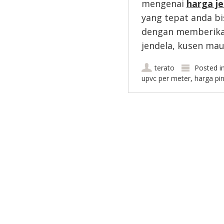
mengenai
harga j
yang tepat anda b
dengan memberika
jendela, kusen mau
terato
Posted i
upvc per meter
,
harga pin
Post navigation