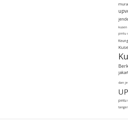
mura
upv
jend
kusen
pintu
Keung
Kuse
Ku
Berk
jakar
dan j
UP
pintu 
tange