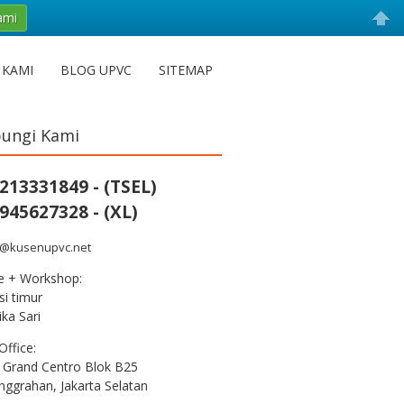
ami
 KAMI
BLOG UPVC
SITEMAP
ungi Kami
213331849 - (TSEL)
945627328 - (XL)
s@kusenupvc.net
ce + Workshop:
i timur
ka Sari
Office:
 Grand Centro Blok B25
nggrahan, Jakarta Selatan