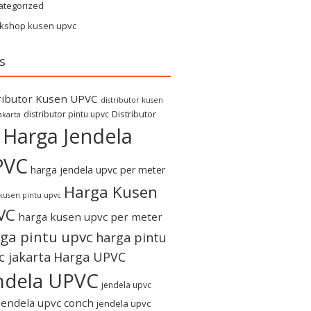
ategorized
kshop kusen upvc
s
ributor Kusen UPVC
distributor kusen
Distributor
distributor pintu upvc
akarta
Harga Jendela
PVC
harga jendela upvc per meter
Harga Kusen
kusen pintu upvc
VC
harga kusen upvc per meter
ga pintu upvc
harga pintu
c jakarta
Harga UPVC
ndela UPVC
jendela upvc
jendela upvc conch
jendela upvc