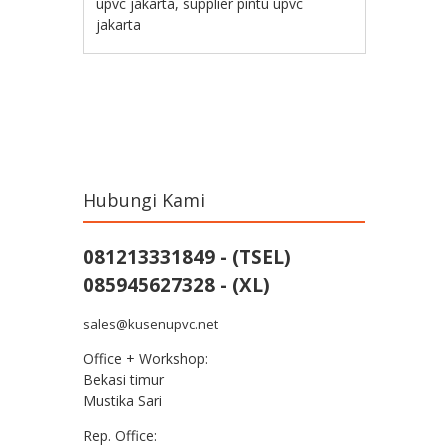
upvc jakarta
,
supplier pintu upvc
jakarta
Post navigation
Hubungi Kami
081213331849 - (TSEL)
085945627328 - (XL)
sales@kusenupvc.net
Office + Workshop:
Bekasi timur
Mustika Sari
Rep. Office: