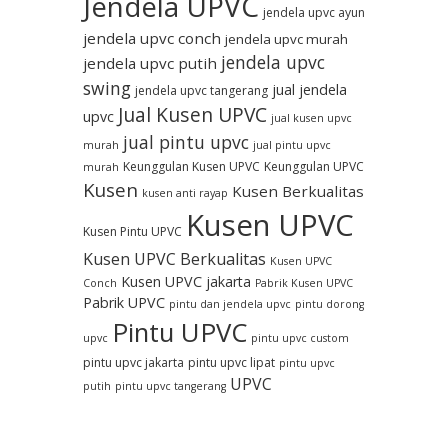
Jendela UPVC
jendela upvc ayun
jendela upvc conch
jendela upvc murah
jendela upvc
jendela upvc putih
swing
jual jendela
jendela upvc tangerang
Jual Kusen UPVC
upvc
jual kusen upvc
jual pintu upvc
murah
jual pintu upvc
Keunggulan Kusen UPVC
Keunggulan UPVC
murah
Kusen
Kusen Berkualitas
kusen anti rayap
Kusen UPVC
Kusen Pintu UPVC
Kusen UPVC Berkualitas
Kusen UPVC
Kusen UPVC jakarta
Conch
Pabrik Kusen UPVC
Pabrik UPVC
pintu dan jendela upvc
pintu dorong
Pintu UPVC
upvc
pintu upvc custom
pintu upvc jakarta
pintu upvc lipat
pintu upvc
UPVC
putih
pintu upvc tangerang