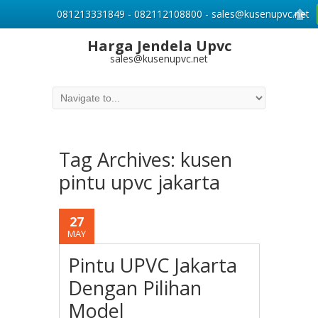
081213331849 - 082112108800 - sales@kusenupvc.net
Harga Jendela Upvc
sales@kusenupvc.net
Tag Archives:
kusen
pintu upvc jakarta
27
MAY
Pintu UPVC Jakarta
Dengan Pilihan
Model