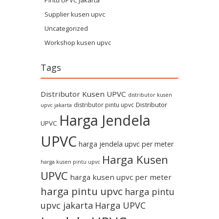
Pintu UPVC Jakarta
Supplier kusen upvc
Uncategorized
Workshop kusen upvc
Tags
Distributor Kusen UPVC
distributor kusen
Distributor
distributor pintu upvc
upvc jakarta
Harga Jendela
UPVC
UPVC
harga jendela upvc per meter
Harga Kusen
harga kusen pintu upvc
UPVC
harga kusen upvc per meter
harga pintu upvc
harga pintu
upvc jakarta
Harga UPVC