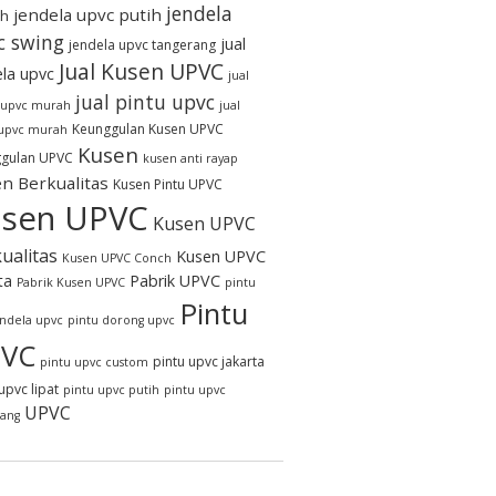
jendela
jendela upvc putih
h
c swing
jual
jendela upvc tangerang
Jual Kusen UPVC
ela upvc
jual
jual pintu upvc
 upvc murah
jual
Keunggulan Kusen UPVC
 upvc murah
Kusen
gulan UPVC
kusen anti rayap
n Berkualitas
Kusen Pintu UPVC
sen UPVC
Kusen UPVC
ualitas
Kusen UPVC
Kusen UPVC Conch
ta
Pabrik UPVC
Pabrik Kusen UPVC
pintu
Pintu
endela upvc
pintu dorong upvc
VC
pintu upvc jakarta
pintu upvc custom
upvc lipat
pintu upvc putih
pintu upvc
UPVC
rang