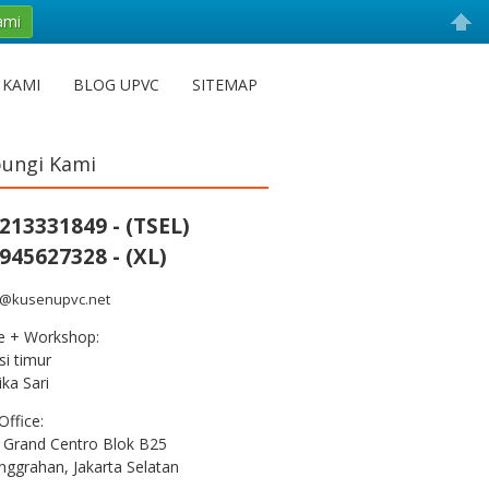
ami
 KAMI
BLOG UPVC
SITEMAP
ungi Kami
213331849 - (TSEL)
945627328 - (XL)
s@kusenupvc.net
ce + Workshop:
i timur
ka Sari
Office:
 Grand Centro Blok B25
nggrahan, Jakarta Selatan