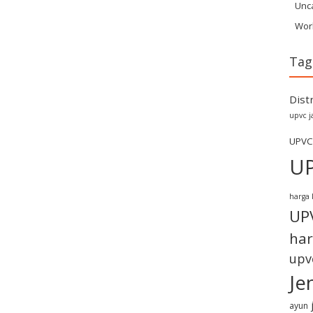
Unc
Wor
Tag
Dist
upvc j
UPVC
U
harga 
UP
har
upv
Je
ayun