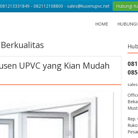
081213331849 - 082112108800 - sales@kusenupvc.net
Hubungi K
HOME
HUBUNGI
Berkualitas
Hub
Kusen UPVC yang Kian Mudah
081
085
sale
Offi
Bekas
Musti
Rep. 
Ruko
Pesa