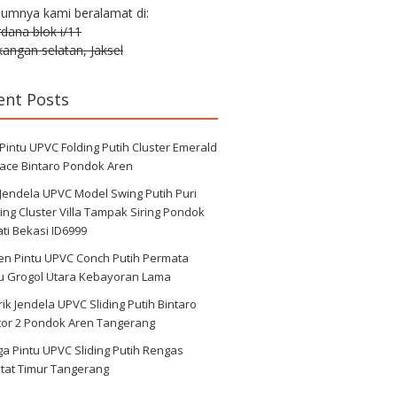
lumnya kami beralamat di:
erdana blok i/11
angan selatan, Jaksel
ent Posts
 Pintu UPVC Folding Putih Cluster Emerald
race Bintaro Pondok Aren
 Jendela UPVC Model Swing Putih Puri
ng Cluster Villa Tampak Siring Pondok
ti Bekasi ID6999
en Pintu UPVC Conch Putih Permata
au Grogol Utara Kebayoran Lama
ik Jendela UPVC Sliding Putih Bintaro
tor 2 Pondok Aren Tangerang
a Pintu UPVC Sliding Putih Rengas
tat Timur Tangerang