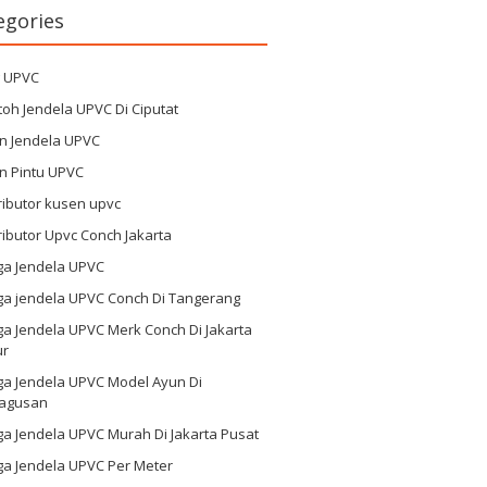
egories
g UPVC
oh Jendela UPVC Di Ciputat
n Jendela UPVC
n Pintu UPVC
ributor kusen upvc
ributor Upvc Conch Jakarta
ga Jendela UPVC
ga jendela UPVC Conch Di Tangerang
a Jendela UPVC Merk Conch Di Jakarta
ur
ga Jendela UPVC Model Ayun Di
agusan
a Jendela UPVC Murah Di Jakarta Pusat
ga Jendela UPVC Per Meter