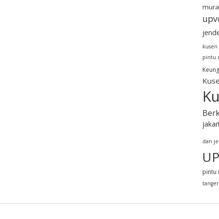
mura
upv
jend
kusen
pintu
Keung
Kuse
Ku
Berk
jakar
dan j
UP
pintu 
tange