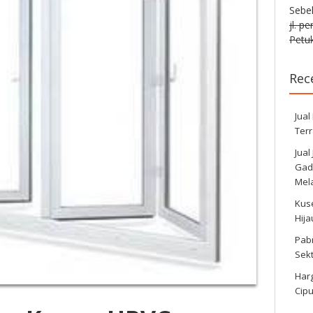
Sebe
jl. p
Petuk
Rec
Jual
Ter
Jual
Gadi
Mela
Kus
Hij
Pabr
Sek
Harg
Cipu