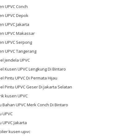
en UPVC Conch
en UPVC Depok
en UPVC Jakarta
en UPVC Makassar
en UPVC Serpong
en UPVC Tangerang
el Jendela UPVC
el Kusen UPVC Lengkung Di Bintaro
l Pintu UPVC Di Permata Hijau
l Pintu UPVC Geser Di Jakarta Selatan
rik kusen UPVC
u Bahan UPVC Merk Conch Di Bintaro
tu UPVC
u UPVC Jakarta
plier kusen upvc