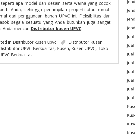
Jend
seperti apa model dan desain serta warna yang cocok
operti Anda, sehingga penampilan properti atau rumah
Jend
al dari penggunaan bahan UPVC ini. Fleksibilitas dan
Jen
ok segala sesuatu yang Anda butuhkan juga sangat
Jend
ika Anda mencari
Distributor kusen UPVC
.
Jual
ted in
Distributor kusen upvc
Distributor Kusen
Jual
Distributor UPVC Berkualitas
,
Kusen
,
Kusen UPVC
,
Toko
Jua
UPVC Berkualitas
Jua
Jual
Jual
Jual
Jual
Kus
Kus
Kus
Kus