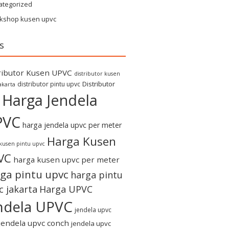
ategorized
kshop kusen upvc
s
ributor Kusen UPVC
distributor kusen
Distributor
distributor pintu upvc
akarta
Harga Jendela
PVC
harga jendela upvc per meter
Harga Kusen
kusen pintu upvc
VC
harga kusen upvc per meter
ga pintu upvc
harga pintu
c jakarta
Harga UPVC
ndela UPVC
jendela upvc
jendela upvc conch
jendela upvc