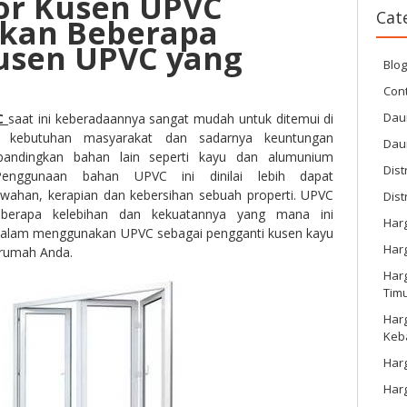
tor Kusen UPVC
Cat
kan Beberapa
Kusen UPVC yang
Blo
Cont
Dau
VC
saat ini keberadaannya sangat mudah untuk ditemui di
t kebutuhan masyarakat dan sadarnya keuntungan
Dau
andingkan bahan lain seperti kayu dan alumunium
Dist
Penggunaan bahan UPVC ini dinilai lebih dapat
wahan, kerapian dan kebersihan sebuah properti. UPVC
Dist
eberapa kelebihan dan kekuatannya yang mana ini
Har
alam menggunakan UPVC sebagai pengganti kusen kayu
Har
 rumah Anda.
Harg
Tim
Har
Keb
Harg
Har