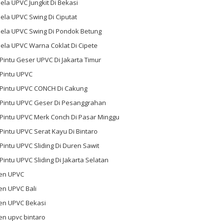
ela UPVC Jungkit Di Bekasi
ela UPVC Swing Di Ciputat
dela UPVC Swing Di Pondok Betung
ela UPVC Warna Coklat Di Cipete
 Pintu Geser UPVC Di Jakarta Timur
 Pintu UPVC
l Pintu UPVC CONCH Di Cakung
l Pintu UPVC Geser Di Pesanggrahan
 Pintu UPVC Merk Conch Di Pasar Minggu
 Pintu UPVC Serat Kayu Di Bintaro
 Pintu UPVC Sliding Di Duren Sawit
 Pintu UPVC Sliding Di Jakarta Selatan
en UPVC
en UPVC Bali
en UPVC Bekasi
en upvc bintaro