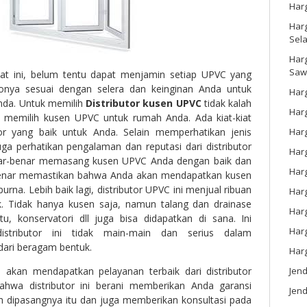
Har
Harg
Sel
Har
Saw
aat ini, belum tentu dapat menjamin setiap UPVC yang
konya sesuai dengan selera dan keinginan Anda untuk
Harg
nda. Untuk memilih
Distributor kusen UPVC
tidak kalah
Harg
 memilih kusen UPVC untuk rumah Anda. Ada kiat-kiat
Har
tor yang baik untuk Anda. Selain memperhatikan jenis
uga perhatikan pengalaman dan reputasi dari distributor
Har
enar-benar memasang kusen UPVC Anda dengan baik dan
Har
benar memastikan bahwa Anda akan mendapatkan kusen
na. Lebih baik lagi, distributor UPVC ini menjual ribuan
Harg
k. Tidak hanya kusen saja, namun talang dan drainase
Harg
tu, konservatori dll juga bisa didapatkan di sana. Ini
Har
stributor ini tidak main-main dan serius dalam
ari beragam bentuk.
Har
Jen
akan mendapatkan pelayanan terbaik dari distributor
ahwa distributor ini berani memberikan Anda garansi
Jend
h dipasangnya itu dan juga memberikan konsultasi pada