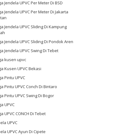
ga Jendela UPVC Per Meter Di BSD
a Jendela UPVC Per Meter Di Jakarta
atan
ga Jendela UPVC Sliding Di Kampung
ah
a Jendela UPVC Sliding Di Pondok Aren
a Jendela UPVC Swing Di Tebet
ga kusen upvc
ga Kusen UPVC Bekasi
ga Pintu UPVC
a Pintu UPVC Conch Di Bintaro
a Pintu UPVC Swing Di Bogor
ga UPVC
ga UPVC CONCH Di Tebet
dela UPVC
ela UPVC Ayun Di Cipete