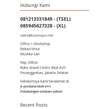
Hubungi Kami
081213331849 - (TSEL)
085945627328 - (XL)
sales@kusenupvc.net
Office + Workshop:
Bekasi timur
Mustika Sari
Rep. Office:
Ruko Grand Centro Blok B25
Pesanggrahan, Jakarta Selatan
Sebelumnya kami beralamat di:
jl. perdana blok i/11
Petukangan selatan, Jaksel
Recent Posts