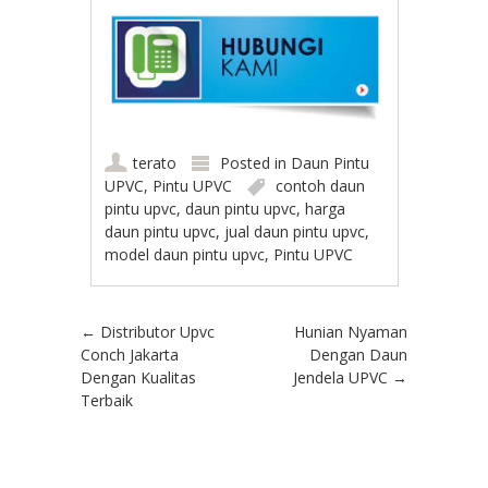
terato
Posted in
Daun Pintu
UPVC
,
Pintu UPVC
contoh daun
pintu upvc
,
daun pintu upvc
,
harga
daun pintu upvc
,
jual daun pintu upvc
,
model daun pintu upvc
,
Pintu UPVC
Post navigation
←
Distributor Upvc
Hunian Nyaman
Conch Jakarta
Dengan Daun
Dengan Kualitas
Jendela UPVC
→
Terbaik