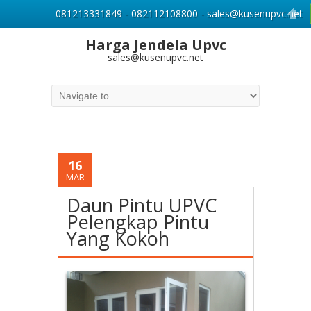
081213331849 - 082112108800 - sales@kusenupvc.net
Harga Jendela Upvc
sales@kusenupvc.net
16
MAR
Daun Pintu UPVC
Pelengkap Pintu
Yang Kokoh