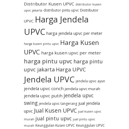
Distributor Kusen UPVC
distributor kusen
Distributor
distributor pintu upvc
upvc jakarta
Harga Jendela
UPVC
UPVC
harga jendela upvc per meter
Harga Kusen
harga kusen pintu upvc
UPVC
harga kusen upvc per meter
harga pintu upvc
harga pintu
upvc jakarta
Harga UPVC
Jendela UPVC
jendela upvc ayun
jendela upvc conch
jendela upvc murah
jendela upvc
jendela upvc putih
swing
jual jendela
jendela upvc tangerang
Jual Kusen UPVC
upvc
jual kusen upvc
jual pintu upvc
murah
jual pintu upvc
Keunggulan Kusen UPVC
Keunggulan UPVC
murah