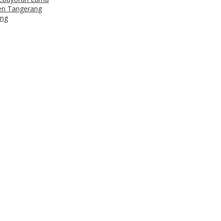
ren Tangerang
ang