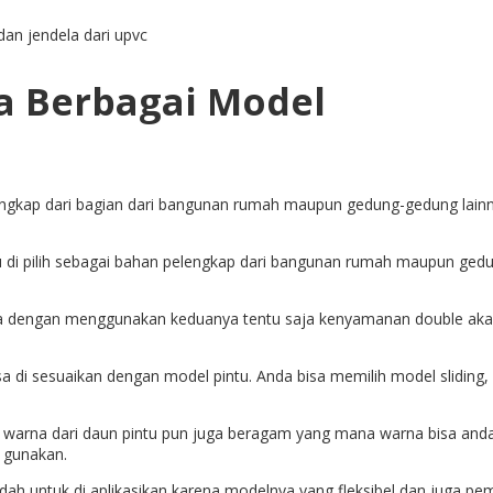
an jendela dari upvc
a Berbagai Model
gkap dari bagian dari bangunan rumah maupun gedung-gedung lainny
 di pilih sebagai bahan pelengkap dari bangunan rumah maupun gedun
dengan menggunakan keduanya tentu saja kenyamanan double akan a
di sesuaikan dengan model pintu. Anda bisa memilih model sliding, 
 warna dari daun pintu pun juga beragam yang mana warna bisa anda 
a gunakan.
dah untuk di aplikasikan karena modelnya yang fleksibel dan juga p