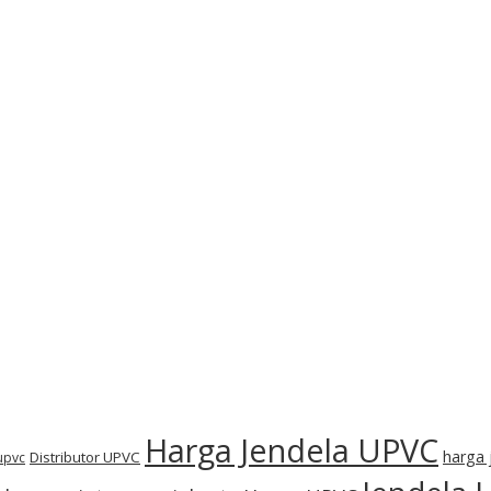
Harga Jendela UPVC
harga 
Distributor UPVC
 upvc