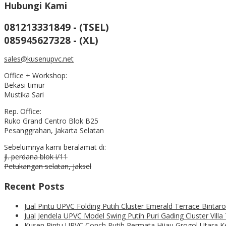
Hubungi Kami
081213331849 - (TSEL)
085945627328 - (XL)
sales@kusenupvc.net
Office + Workshop:
Bekasi timur
Mustika Sari
Rep. Office:
Ruko Grand Centro Blok B25
Pesanggrahan, Jakarta Selatan
Sebelumnya kami beralamat di:
jl. perdana blok i/11
Petukangan selatan, Jaksel
Recent Posts
Jual Pintu UPVC Folding Putih Cluster Emerald Terrace Binta
Jual Jendela UPVC Model Swing Putih Puri Gading Cluster Vill
Kusen Pintu UPVC Conch Putih Permata Hijau Grogol Utara 