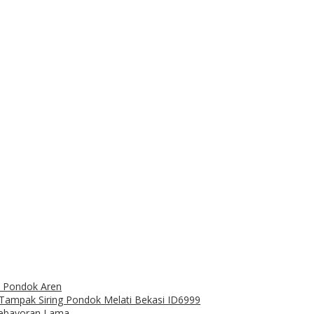
ro Pondok Aren
a Tampak Siring Pondok Melati Bekasi ID6999
Kebayoran Lama