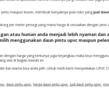
la, pintu maupun kusen, membuat banyaknya pula toko yang
jual dau
itung per meter persegi yang mana harga di sesuaikan dengan jenis
gan atau hunian anda menjadi lebih nyaman dan a
emilih menggunakan
daun pintu upvc
maupun peleng
 dengan harga yang tentunya juga terjangkau maka bisa mengguna
ang ada di bagian bawah ini.
dan warna bisa anda pilih. Untuk merk kami menyediakan UPVC CON
pvc
,
daun pintu upvc
,
harga daun pintu upvc
,
jual daun pintu upvc
,
mod