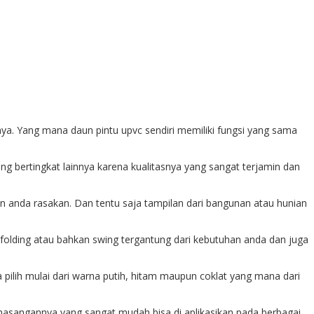
a. Yang mana daun pintu upvc sendiri memiliki fungsi yang sama
g bertingkat lainnya karena kualitasnya yang sangat terjamin dan
nda rasakan. Dan tentu saja tampilan dari bangunan atau hunian
folding atau bahkan swing tergantung dari kebutuhan anda dan juga
pilih mulai dari warna putih, hitam maupun coklat yang mana dari
emasangannya yang sangat mudah bisa di aplikasikan pada berbagai