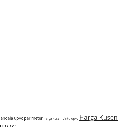
Harga Kusen
jendela upvc per meter
harga kusen pintu upvc