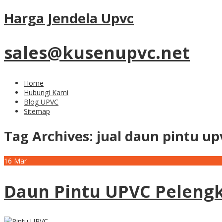
Harga Jendela Upvc
sales@kusenupvc.net
Home
Hubungi Kami
Blog UPVC
Sitemap
Tag Archives:
jual daun pintu up
16
Mar
Daun Pintu UPVC Peleng