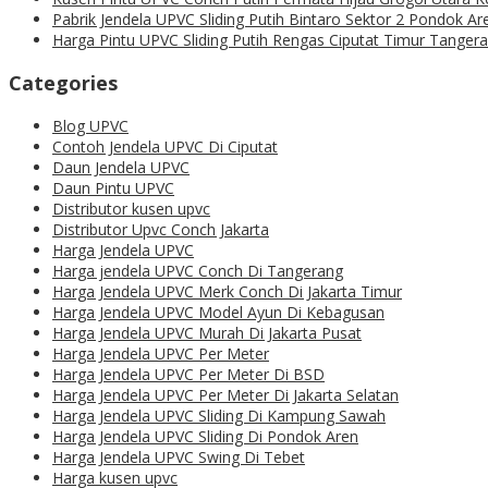
Pabrik Jendela UPVC Sliding Putih Bintaro Sektor 2 Pondok A
Harga Pintu UPVC Sliding Putih Rengas Ciputat Timur Tanger
Categories
Blog UPVC
Contoh Jendela UPVC Di Ciputat
Daun Jendela UPVC
Daun Pintu UPVC
Distributor kusen upvc
Distributor Upvc Conch Jakarta
Harga Jendela UPVC
Harga jendela UPVC Conch Di Tangerang
Harga Jendela UPVC Merk Conch Di Jakarta Timur
Harga Jendela UPVC Model Ayun Di Kebagusan
Harga Jendela UPVC Murah Di Jakarta Pusat
Harga Jendela UPVC Per Meter
Harga Jendela UPVC Per Meter Di BSD
Harga Jendela UPVC Per Meter Di Jakarta Selatan
Harga Jendela UPVC Sliding Di Kampung Sawah
Harga Jendela UPVC Sliding Di Pondok Aren
Harga Jendela UPVC Swing Di Tebet
Harga kusen upvc