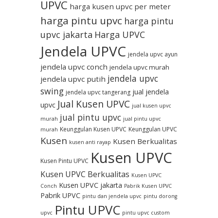
UPVC
harga kusen upvc per meter
harga pintu upvc
harga pintu
upvc jakarta
Harga UPVC
Jendela UPVC
jendela upvc ayun
jendela upvc conch
jendela upvc murah
jendela upvc
jendela upvc putih
swing
jual jendela
jendela upvc tangerang
Jual Kusen UPVC
upvc
jual kusen upvc
jual pintu upvc
murah
jual pintu upvc
Keunggulan Kusen UPVC
Keunggulan UPVC
murah
Kusen
Kusen Berkualitas
kusen anti rayap
Kusen UPVC
Kusen Pintu UPVC
Kusen UPVC Berkualitas
Kusen UPVC
Kusen UPVC jakarta
Conch
Pabrik Kusen UPVC
Pabrik UPVC
pintu dan jendela upvc
pintu dorong
Pintu UPVC
upvc
pintu upvc custom