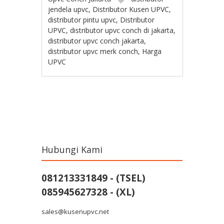
jendela upvc
,
Distributor Kusen UPVC
,
distributor pintu upvc
,
Distributor
UPVC
,
distributor upvc conch di jakarta
,
distributor upvc conch jakarta
,
distributor upvc merk conch
,
Harga
UPVC
Post navigation
Hubungi Kami
081213331849 - (TSEL)
085945627328 - (XL)
sales@kusenupvc.net