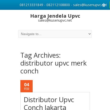
081213331849 - 082112108800 - sales@kusenupvc.net
Harga Jendela Upvc
sales@kusenupvc.net
Tag Archives:
distributor upvc merk
conch
04
FEB
Distributor Upvc
Conch Jakarta