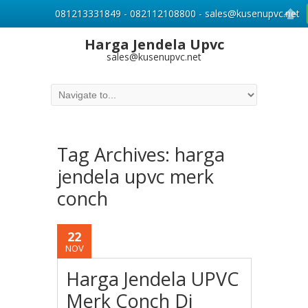
081213331849 - 082112108800 - sales@kusenupvc.net
Harga Jendela Upvc
sales@kusenupvc.net
Tag Archives:
harga
jendela upvc merk
conch
22
NOV
Harga Jendela UPVC
Merk Conch Di