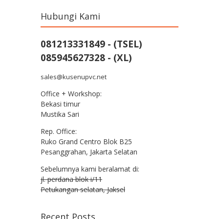
Hubungi Kami
081213331849 - (TSEL)
085945627328 - (XL)
sales@kusenupvc.net
Office + Workshop:
Bekasi timur
Mustika Sari
Rep. Office:
Ruko Grand Centro Blok B25
Pesanggrahan, Jakarta Selatan
Sebelumnya kami beralamat di:
jl. perdana blok i/11
Petukangan selatan, Jaksel
Recent Posts