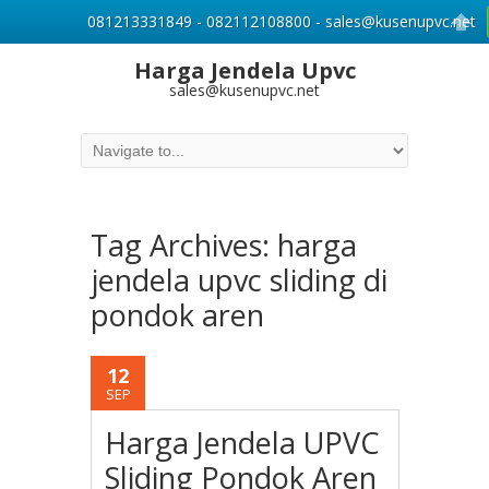
081213331849 - 082112108800 - sales@kusenupvc.net
Harga Jendela Upvc
sales@kusenupvc.net
Tag Archives:
harga
jendela upvc sliding di
pondok aren
12
SEP
Harga Jendela UPVC
Sliding Pondok Aren