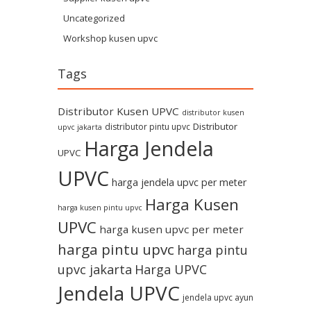
Uncategorized
Workshop kusen upvc
Tags
Distributor Kusen UPVC
distributor kusen
Distributor
distributor pintu upvc
upvc jakarta
Harga Jendela
UPVC
UPVC
harga jendela upvc per meter
Harga Kusen
harga kusen pintu upvc
UPVC
harga kusen upvc per meter
harga pintu upvc
harga pintu
upvc jakarta
Harga UPVC
Jendela UPVC
jendela upvc ayun