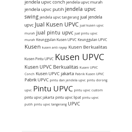
jendela upvc conch
jendela upvc murah
jendela upvc
jendela upvc putih
swing
jual jendela
jendela upvc tangerang
Jual Kusen UPVC
upvc
jual kusen upvc
jual pintu upvc
murah
jual pintu upvc
Keunggulan Kusen UPVC
Keunggulan UPVC
murah
Kusen
Kusen Berkualitas
kusen anti rayap
Kusen UPVC
Kusen Pintu UPVC
Kusen UPVC Berkualitas
Kusen UPVC
Kusen UPVC jakarta
Conch
Pabrik Kusen UPVC
Pabrik UPVC
pintu dan jendela upvc
pintu dorong
Pintu UPVC
upvc
pintu upvc custom
pintu upvc jakarta
pintu upvc lipat
pintu upvc
UPVC
putih
pintu upvc tangerang