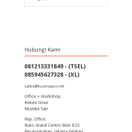
Post navigation
Hubungi Kami
081213331849 - (TSEL)
085945627328 - (XL)
sales@kusenupvc.net
Office + Workshop:
Bekasi timur
Mustika Sari
Rep. Office:
Ruko Grand Centro Blok B25
Pesanggrahan, Jakarta Selatan