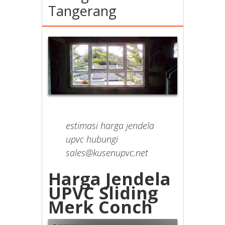
Tangerang
estimasi harga jendela
upvc hubungi
sales@kusenupvc.net
Harga Jendela
UPVC Sliding
Merk Conch