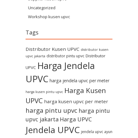
Uncategorized
Workshop kusen upvc
Tags
Distributor Kusen UPVC
distributor kusen
Distributor
distributor pintu upvc
upvc jakarta
Harga Jendela
UPVC
UPVC
harga jendela upvc per meter
Harga Kusen
harga kusen pintu upvc
UPVC
harga kusen upvc per meter
harga pintu upvc
harga pintu
upvc jakarta
Harga UPVC
Jendela UPVC
jendela upvc ayun