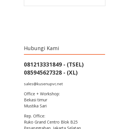
Post navigation
Hubungi Kami
081213331849 - (TSEL)
085945627328 - (XL)
sales@kusenupvc.net
Office + Workshop:
Bekasi timur
Mustika Sari
Rep. Office:
Ruko Grand Centro Blok B25
Pesanggrahan, Jakarta Selatan