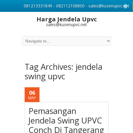
081213331849 - 082112108800 - sales@kusenupvc.net
Harga Jendela Upvc
sales@kusenupvc.net
Tag Archives:
jendela
swing upvc
06
MAY
Pemasangan
Jendela Swing UPVC
Conch Di Tangerang