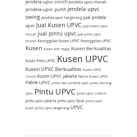
jendela upvc conch
jendela upvc murah
jendela upvc
jendela upvc putih
swing
jual jendela
jendela upvc tangerang
Jual Kusen UPVC
upvc
jual kusen upvc
jual pintu upvc
murah
jual pintu upvc
Keunggulan Kusen UPVC
Keunggulan UPVC
murah
Kusen
Kusen Berkualitas
kusen anti rayap
Kusen UPVC
Kusen Pintu UPVC
Kusen UPVC Berkualitas
Kusen UPVC
Kusen UPVC jakarta
Conch
Pabrik Kusen UPVC
Pabrik UPVC
pintu dan jendela upvc
pintu dorong
Pintu UPVC
upvc
pintu upvc custom
pintu upvc jakarta
pintu upvc lipat
pintu upvc
UPVC
putih
pintu upvc tangerang