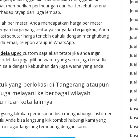
Jend
apat memberikan perlindungan dari hal tersebut karena
Jend
erhadap rayap dan juga lembab.
Jen
lah per meter, Anda mendapatkan harga per meter
Jend
dengan harga yang tentunya sangatlah terjangkau, Anda
asi seputar harga terlebih dahulu dengan menghubungi
Jual
ada Email, telepon ataupun WhatsApp.
Jual
ndela upvc
custom saja akan tetapi jika anda ingin
Jua
del dan juga pilihan warna yang sama juga tersedia
Jua
kan saja dengan kebutuhan dan juga warna yang anda
Jual
Jual
tuk yang berlokasi di Tangerang ataupun
Jual
uga melayani ke berbagai wilayah
Jual
 luar kota lainnya.
Kus
angsung lakukan pemesanan bisa menghubungi customer
Kus
ulu Anda bisa langsung klik tombol hubungi kami yang
h ini agar langsung terhubung dengan kami.
Kus
Kus