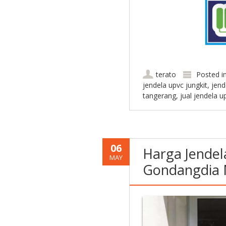
terato
Posted i
jendela upvc jungkit
,
jend
tangerang
,
jual jendela u
06
Harga Jendel
MAY
Gondangdia 