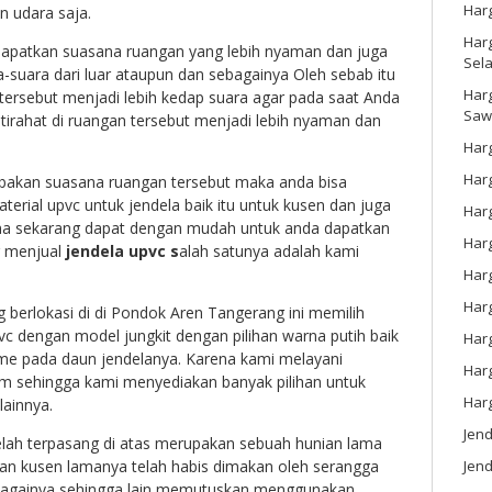
Har
 udara saja.
Harg
dapatkan suasana ruangan yang lebih nyaman dan juga
Sel
a-suara dari luar ataupun dan sebagainya Oleh sebab itu
Har
 tersebut menjadi lebih kedap suara agar pada saat Anda
Saw
stirahat di ruangan tersebut menjadi lebih nyaman dan
Harg
Harg
akan suasana ruangan tersebut maka anda bisa
rial upvc untuk jendela baik itu untuk kusen dan juga
Har
na sekarang dapat dengan mudah untuk anda dapatkan
Har
g menjual
jendela upvc s
alah satunya adalah kami
Har
Harg
g berlokasi di di Pondok Aren Tangerang ini memilih
 dengan model jungkit dengan pilihan warna putih baik
Harg
ame pada daun jendelanya. Karena kami melayani
Har
 sehingga kami menyediakan banyak pilihan untuk
Har
ainnya.
Jen
elah terpasang di atas merupakan sebuah hunian lama
Jend
dan kusen lamanya telah habis dimakan oleh serangga
sebagainya sehingga lain memutuskan menggunakan