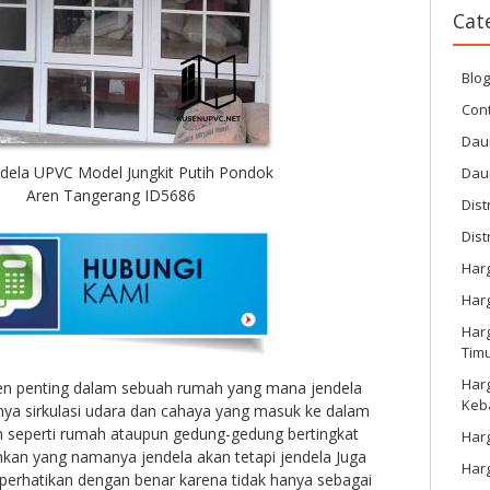
Cat
Blo
Cont
Dau
ndela UPVC Model Jungkit Putih Pondok
Dau
Aren Tangerang ID5686
Dist
Dist
Har
Har
Harg
Tim
Har
en penting dalam sebuah rumah yang mana jendela
Keb
nya sirkulasi udara dan cahaya yang masuk ke dalam
n seperti rumah ataupun gedung-gedung bertingkat
Harg
kan yang namanya jendela akan tetapi jendela Juga
Har
iperhatikan dengan benar karena tidak hanya sebagai