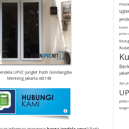
mura
upv
jend
kusen
pintu
Keung
Kuse
Ku
Berk
Jendela UPVC Jungkit Putih Gondangdia
jakar
Menteng Jakarta id6148
dan j
UP
pintu 
tange
cari informasi mengenai
harga jendela upvc
? Pada