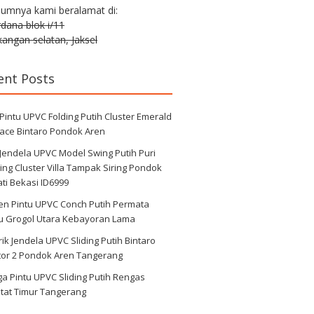
lumnya kami beralamat di:
erdana blok i/11
angan selatan, Jaksel
ent Posts
 Pintu UPVC Folding Putih Cluster Emerald
race Bintaro Pondok Aren
 Jendela UPVC Model Swing Putih Puri
ng Cluster Villa Tampak Siring Pondok
ti Bekasi ID6999
en Pintu UPVC Conch Putih Permata
au Grogol Utara Kebayoran Lama
ik Jendela UPVC Sliding Putih Bintaro
tor 2 Pondok Aren Tangerang
a Pintu UPVC Sliding Putih Rengas
tat Timur Tangerang