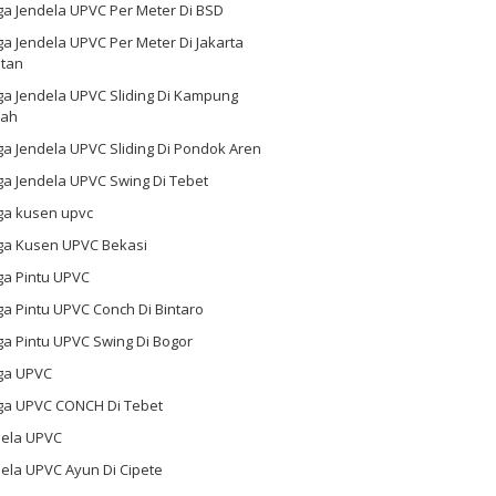
ga Jendela UPVC Per Meter Di BSD
a Jendela UPVC Per Meter Di Jakarta
atan
ga Jendela UPVC Sliding Di Kampung
ah
a Jendela UPVC Sliding Di Pondok Aren
a Jendela UPVC Swing Di Tebet
ga kusen upvc
ga Kusen UPVC Bekasi
ga Pintu UPVC
a Pintu UPVC Conch Di Bintaro
a Pintu UPVC Swing Di Bogor
ga UPVC
ga UPVC CONCH Di Tebet
dela UPVC
ela UPVC Ayun Di Cipete