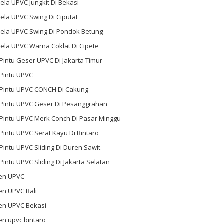
ela UPVC Jungkit Di Bekasi
ela UPVC Swing Di Ciputat
dela UPVC Swing Di Pondok Betung
ela UPVC Warna Coklat Di Cipete
 Pintu Geser UPVC Di Jakarta Timur
 Pintu UPVC
l Pintu UPVC CONCH Di Cakung
l Pintu UPVC Geser Di Pesanggrahan
 Pintu UPVC Merk Conch Di Pasar Minggu
 Pintu UPVC Serat Kayu Di Bintaro
 Pintu UPVC Sliding Di Duren Sawit
 Pintu UPVC Sliding Di Jakarta Selatan
en UPVC
en UPVC Bali
en UPVC Bekasi
en upvc bintaro