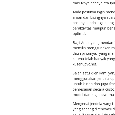
masuknya cahaya ataupun
Anda pastinya ingin men
aman dari bisingnya suar
pastinya anda ingin uang
beraktivitas maupun beri
optimal.
Bagi Anda yang mendamb
memilih menggunakan mate
daun pintunya, yang ma
karena telah banyak yan
kusenupvc.net.
Salah satu klien kami yan
menggunakan jendela upvc
untuk kusen dan juga fr
pemesanan secara custom
model dan juga pewarna l
Mengenai jendela yang t
yang sedang direnovasi 
seperti rayap dan lain 