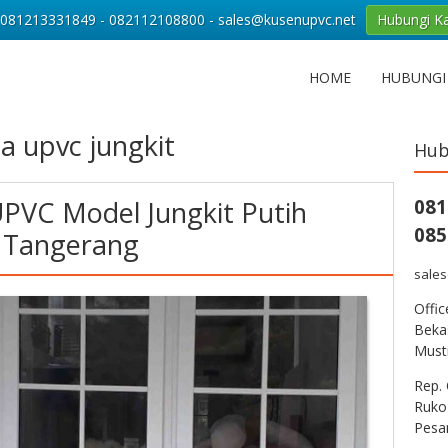
081213331849 - 082112108800 - sales@kusenupvc.net
Hubungi K
HOME
HUBUNGI
a upvc jungkit
Hub
 UPVC Model Jungkit Putih
081
085
 Tangerang
sale
Offi
Bekas
Musti
Rep. 
Ruko
Pesa