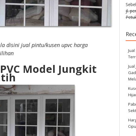
Sebe
jl. p
Petuk
Rec
ela disini jual pintu/kusen upvc harga
Jual
ilihan
Ter
UPVC Model Jungkit
Jual
Gadi
tih
Mela
Kus
Hij
Pabr
Sek
Harg
Cipu