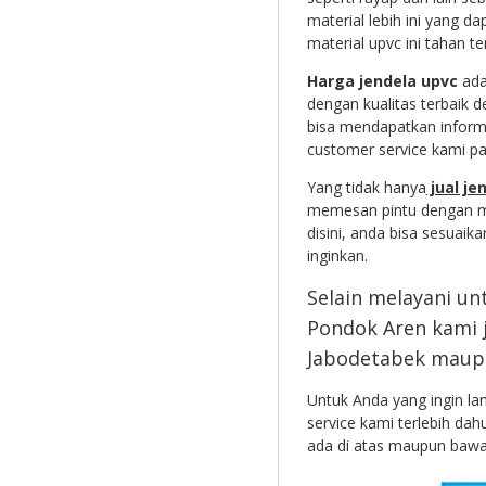
material lebih ini yang d
material upvc ini tahan t
Harga jendela upvc
ada
dengan kualitas terbaik 
bisa mendapatkan inform
customer service kami p
Yang tidak hanya
jual je
memesan pintu dengan mo
disini, anda bisa sesuai
inginkan.
Selain melayani un
Pondok Aren kami j
Jabodetabek maupun
Untuk Anda yang ingin l
service kami terlebih dah
ada di atas maupun bawa