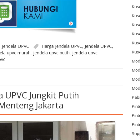
Kus
Kus
Kus
Kus
Kus
n
Jendela UPVC
Harga Jendela UPVC
,
Jendela UPVC
,
Kus
ela upvc murah
,
jendela upvc putih
,
jendela upvc
pvc
Mod
Mod
Mode
Mode
a UPVC Jungkit Putih
Pab
Menteng Jakarta
Pint
Pin
Pint
Sup