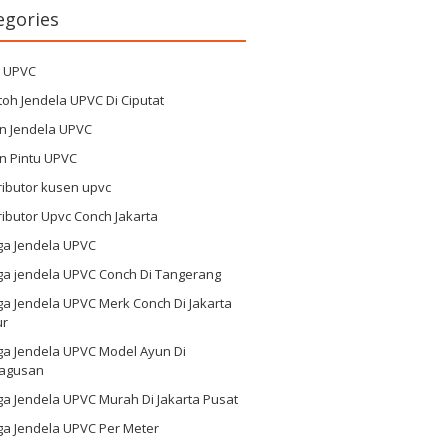
egories
g UPVC
oh Jendela UPVC Di Ciputat
n Jendela UPVC
n Pintu UPVC
ributor kusen upvc
ributor Upvc Conch Jakarta
ga Jendela UPVC
ga jendela UPVC Conch Di Tangerang
a Jendela UPVC Merk Conch Di Jakarta
ur
ga Jendela UPVC Model Ayun Di
agusan
a Jendela UPVC Murah Di Jakarta Pusat
ga Jendela UPVC Per Meter