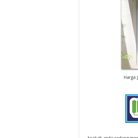
Harga 
Apakah anda sedang men