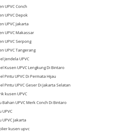
en UPVC Conch
en UPVC Depok
en UPVC Jakarta
en UPVC Makassar
en UPVC Serpong
en UPVC Tangerang
el Jendela UPVC
el Kusen UPVC Lengkung Di Bintaro
l Pintu UPVC Di Permata Hijau
l Pintu UPVC Geser Di Jakarta Selatan
rik kusen UPVC
u Bahan UPVC Merk Conch Di Bintaro
tu UPVC
u UPVC Jakarta
plier kusen upvc