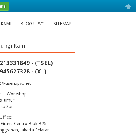
ami
 KAMI
BLOG UPVC
SITEMAP
ungi Kami
213331849 - (TSEL)
945627328 - (XL)
s@kusenupvc.net
ce + Workshop:
i timur
ka Sari
Office:
 Grand Centro Blok B25
nggrahan, Jakarta Selatan