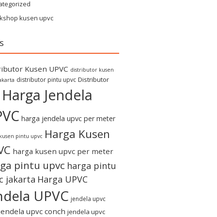
ategorized
kshop kusen upvc
s
ributor Kusen UPVC
distributor kusen
Distributor
distributor pintu upvc
akarta
Harga Jendela
PVC
harga jendela upvc per meter
Harga Kusen
kusen pintu upvc
VC
harga kusen upvc per meter
ga pintu upvc
harga pintu
c jakarta
Harga UPVC
ndela UPVC
jendela upvc
jendela upvc conch
jendela upvc