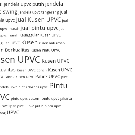
jendela
jendela upvc putih
h
c swing
jual
jendela upvc tangerang
Jual Kusen UPVC
ela upvc
jual
jual pintu upvc
 upvc murah
jual
Keunggulan Kusen UPVC
 upvc murah
Kusen
gulan UPVC
kusen anti rayap
n Berkualitas
Kusen Pintu UPVC
sen UPVC
Kusen UPVC
ualitas
Kusen UPVC
Kusen UPVC Conch
ta
Pabrik UPVC
Pabrik Kusen UPVC
pintu
Pintu
endela upvc
pintu dorong upvc
VC
pintu upvc jakarta
pintu upvc custom
upvc lipat
pintu upvc putih
pintu upvc
UPVC
rang