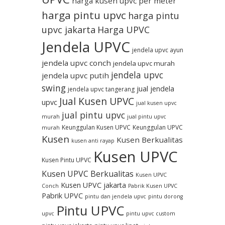
harga kusen upvc per meter
harga pintu upvc
harga pintu
upvc jakarta
Harga UPVC
Jendela UPVC
jendela upvc ayun
jendela upvc conch
jendela upvc murah
jendela upvc
jendela upvc putih
swing
jual jendela
jendela upvc tangerang
Jual Kusen UPVC
upvc
jual kusen upvc
jual pintu upvc
murah
jual pintu upvc
Keunggulan Kusen UPVC
Keunggulan UPVC
murah
Kusen
Kusen Berkualitas
kusen anti rayap
Kusen UPVC
Kusen Pintu UPVC
Kusen UPVC Berkualitas
Kusen UPVC
Kusen UPVC jakarta
Conch
Pabrik Kusen UPVC
Pabrik UPVC
pintu dan jendela upvc
pintu dorong
Pintu UPVC
upvc
pintu upvc custom