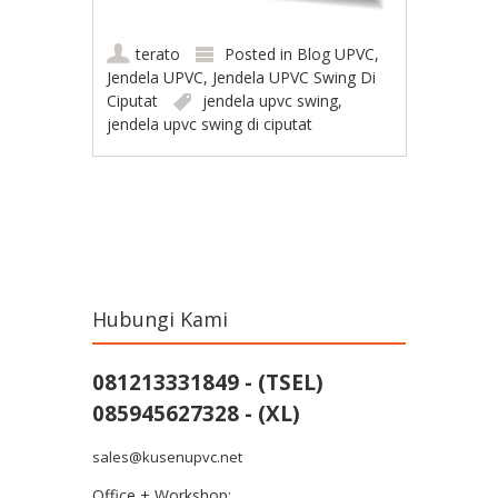
terato
Posted in
Blog UPVC
,
Jendela UPVC
,
Jendela UPVC Swing Di
Ciputat
jendela upvc swing
,
jendela upvc swing di ciputat
Post navigation
Hubungi Kami
081213331849 - (TSEL)
085945627328 - (XL)
sales@kusenupvc.net
Office + Workshop: