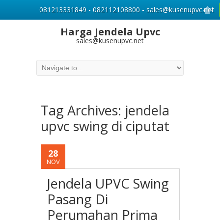
081213331849 - 082112108800 - sales@kusenupvc.net
Harga Jendela Upvc
sales@kusenupvc.net
Tag Archives:
jendela
upvc swing di ciputat
28
NOV
Jendela UPVC Swing
Pasang Di
Perumahan Prima