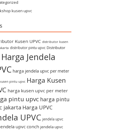
ategorized
kshop kusen upvc
s
ributor Kusen UPVC
distributor kusen
Distributor
distributor pintu upvc
akarta
Harga Jendela
PVC
harga jendela upvc per meter
Harga Kusen
kusen pintu upvc
VC
harga kusen upvc per meter
ga pintu upvc
harga pintu
c jakarta
Harga UPVC
ndela UPVC
jendela upvc
jendela upvc conch
jendela upvc