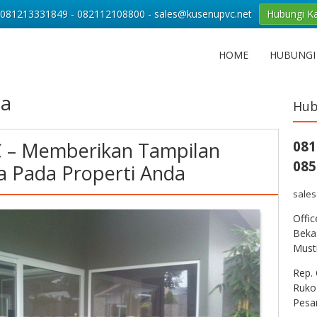
081213331849 - 082112108800 - sales@kusenupvc.net
Hubungi K
HOME
HUBUNGI
la
Hub
C – Memberikan Tampilan
081
085
 Pada Properti Anda
sale
Offi
Bekas
Musti
Rep. 
Ruko
Pesa