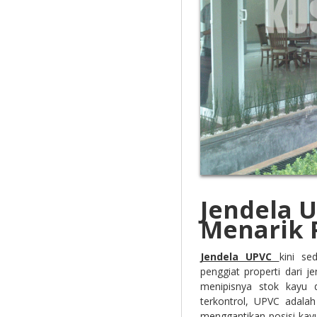
Jendela 
Menarik 
Jendela UPVC
kini se
penggiat properti dari 
menipisnya stok kayu 
terkontrol, UPVC adala
menggantikan posisi kay