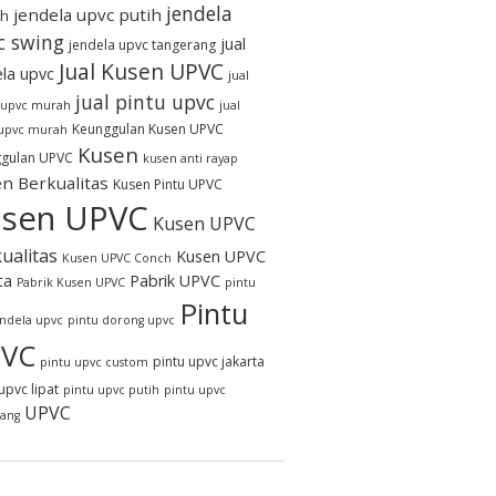
jendela
jendela upvc putih
h
c swing
jual
jendela upvc tangerang
Jual Kusen UPVC
ela upvc
jual
jual pintu upvc
 upvc murah
jual
Keunggulan Kusen UPVC
 upvc murah
Kusen
gulan UPVC
kusen anti rayap
n Berkualitas
Kusen Pintu UPVC
sen UPVC
Kusen UPVC
ualitas
Kusen UPVC
Kusen UPVC Conch
ta
Pabrik UPVC
Pabrik Kusen UPVC
pintu
Pintu
endela upvc
pintu dorong upvc
VC
pintu upvc jakarta
pintu upvc custom
upvc lipat
pintu upvc putih
pintu upvc
UPVC
rang