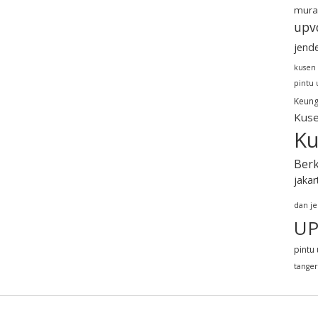
mura
upv
jend
kusen
pintu
Keung
Kuse
Ku
Berk
jakar
dan j
UP
pintu 
tange