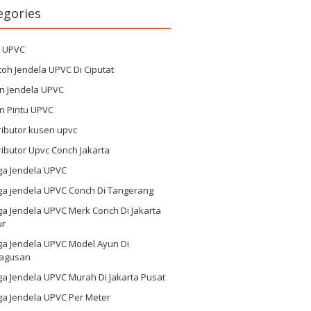
egories
g UPVC
oh Jendela UPVC Di Ciputat
n Jendela UPVC
n Pintu UPVC
ributor kusen upvc
ributor Upvc Conch Jakarta
ga Jendela UPVC
ga jendela UPVC Conch Di Tangerang
a Jendela UPVC Merk Conch Di Jakarta
ur
ga Jendela UPVC Model Ayun Di
agusan
a Jendela UPVC Murah Di Jakarta Pusat
ga Jendela UPVC Per Meter