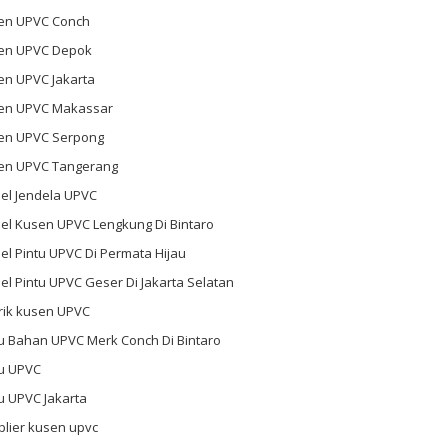
en UPVC Conch
en UPVC Depok
en UPVC Jakarta
en UPVC Makassar
en UPVC Serpong
en UPVC Tangerang
el Jendela UPVC
el Kusen UPVC Lengkung Di Bintaro
l Pintu UPVC Di Permata Hijau
l Pintu UPVC Geser Di Jakarta Selatan
rik kusen UPVC
u Bahan UPVC Merk Conch Di Bintaro
tu UPVC
u UPVC Jakarta
plier kusen upvc