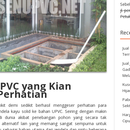
Sebe
jl. p
Petuk
Rec
Jual
Ter
Jual
Gadi
Mela
UPVC yang Kian
Kus
Perhatian
Hij
Pabr
dikit demi sedikit berhasil menggeser perhatian para
Sek
jendela kayu solid ke bahan UPVC. Seiring dengan makin
Harg
di dunia akibat penebangan pohon yang secara tak
Cipu
h alternatif lain yang memang sangat sempurna untuk
u sebagai bahan utama dari jendela dan pintu beberapa