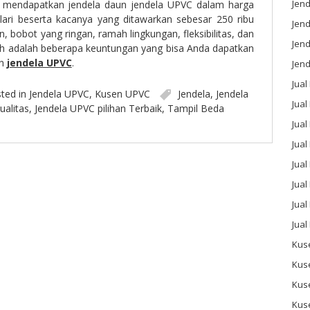
Jend
a mendapatkan jendela daun jendela UPVC dalam harga
 lari beserta kacanya yang ditawarkan sebesar 250 ribu
Jend
, bobot yang ringan, ramah lingkungan, fleksibilitas, dan
Jen
h adalah beberapa keuntungan yang bisa Anda dapatkan
an
jendela UPVC
.
Jend
Jual
ted in
Jendela UPVC
,
Kusen UPVC
Jendela
,
Jendela
Jual
ualitas
,
Jendela UPVC pilihan Terbaik
,
Tampil Beda
Jua
Jua
Jual
Jual
Jual
Jual
Kus
Kus
Kus
Kus