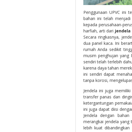
Penggunaan UPVC ini te
bahan ini telah menjadi
kepada perusahaan-perus
harfiah, arti dari
jendela
Secara ringkasnya, jen
dua panel kaca. Ini ber
rumah Anda sedikit tin
musim penghujan yang l
sendiri telah terlebih d
karena daya tahan merek
ini sendiri dapat menah
tanpa korosi, mengelupas
Jendela ini juga memili
transfer panas dan ding
ketergantungan pemakai
ini juga dapat diisi deng
Jendela dengan bahan 
merangkai jendela yang 
lebih kuat dibandingkan