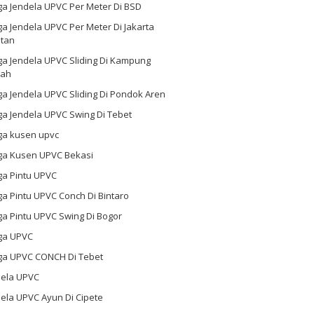
ga Jendela UPVC Per Meter Di BSD
a Jendela UPVC Per Meter Di Jakarta
atan
ga Jendela UPVC Sliding Di Kampung
ah
a Jendela UPVC Sliding Di Pondok Aren
a Jendela UPVC Swing Di Tebet
ga kusen upvc
ga Kusen UPVC Bekasi
ga Pintu UPVC
a Pintu UPVC Conch Di Bintaro
a Pintu UPVC Swing Di Bogor
ga UPVC
ga UPVC CONCH Di Tebet
dela UPVC
ela UPVC Ayun Di Cipete