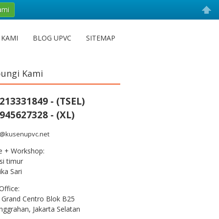
ami
 KAMI
BLOG UPVC
SITEMAP
ungi Kami
213331849 - (TSEL)
945627328 - (XL)
s@kusenupvc.net
ce + Workshop:
i timur
ka Sari
Office:
 Grand Centro Blok B25
nggrahan, Jakarta Selatan