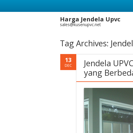
Harga Jendela Upvc
sales@kusenupvc.net
Tag Archives:
Jende
13
Jendela UPV
DEC
yang Berbeda