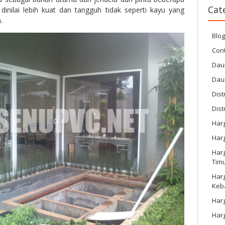
Cat
dinilai lebih kuat dan tangguh tidak seperti kayu yang
.
Blo
Cont
Dau
Dau
Dist
Dist
Har
Har
Harg
Tim
Har
Keb
Harg
Har