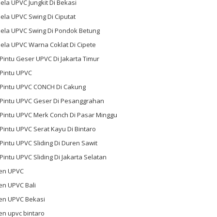
ela UPVC Jungkit Di Bekasi
ela UPVC Swing Di Ciputat
dela UPVC Swing Di Pondok Betung
ela UPVC Warna Coklat Di Cipete
 Pintu Geser UPVC Di Jakarta Timur
 Pintu UPVC
l Pintu UPVC CONCH Di Cakung
l Pintu UPVC Geser Di Pesanggrahan
 Pintu UPVC Merk Conch Di Pasar Minggu
 Pintu UPVC Serat Kayu Di Bintaro
 Pintu UPVC Sliding Di Duren Sawit
 Pintu UPVC Sliding Di Jakarta Selatan
en UPVC
en UPVC Bali
en UPVC Bekasi
en upvc bintaro