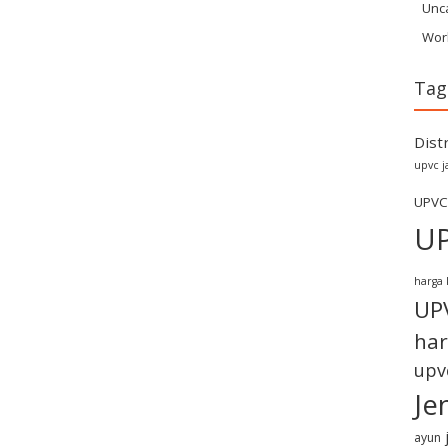
Unc
Wor
Tag
Dist
upvc j
UPVC
U
harga 
UP
har
upv
Je
ayun