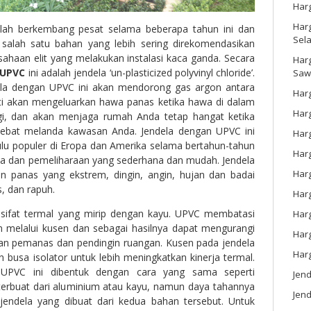
Har
Harg
lah berkembang pesat selama beberapa tahun ini dan
Sel
 salah satu bahan yang lebih sering direkomendasikan
ahaan elit yang melakukan instalasi kaca ganda. Secara
Har
 UPVC
ini adalah jendela ‘un-plasticized polyvinyl chloride’.
Saw
dela dengan UPVC ini akan mendorong gas argon antara
Harg
arti akan mengeluarkan hawa panas ketika hawa di dalam
Harg
ggi, dan akan menjaga rumah Anda tetap hangat ketika
ebat melanda kawasan Anda. Jendela dengan UPVC ini
Har
ahulu populer di Eropa dan Amerika selama bertahun-tahun
Har
a dan pemeliharaan yang sederhana dan mudah. Jendela
Har
an panas yang ekstrem, dingin, angin, hujan dan badai
, dan rapuh.
Harg
ki sifat termal yang mirip dengan kayu. UPVC membatasi
Harg
in melalui kusen dan sebagai hasilnya dapat mengurangi
Har
an pemanas dan pendingin ruangan. Kusen pada jendela
Har
an busa isolator untuk lebih meningkatkan kinerja termal.
UPVC ini dibentuk dengan cara yang sama seperti
Jen
terbuat dari aluminium atau kayu, namun daya tahannya
Jend
 jendela yang dibuat dari kedua bahan tersebut. Untuk