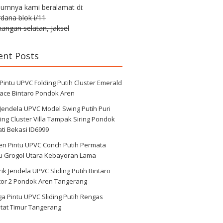
lumnya kami beralamat di:
erdana blok i/11
angan selatan, Jaksel
ent Posts
 Pintu UPVC Folding Putih Cluster Emerald
race Bintaro Pondok Aren
 Jendela UPVC Model Swing Putih Puri
ng Cluster Villa Tampak Siring Pondok
ti Bekasi ID6999
en Pintu UPVC Conch Putih Permata
au Grogol Utara Kebayoran Lama
ik Jendela UPVC Sliding Putih Bintaro
tor 2 Pondok Aren Tangerang
a Pintu UPVC Sliding Putih Rengas
tat Timur Tangerang