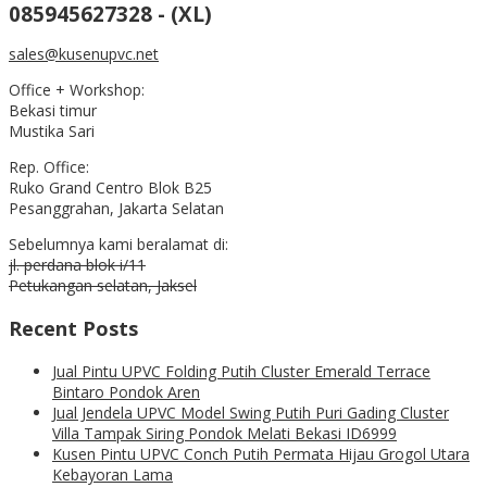
085945627328 - (XL)
sales@kusenupvc.net
Office + Workshop:
Bekasi timur
Mustika Sari
Rep. Office:
Ruko Grand Centro Blok B25
Pesanggrahan, Jakarta Selatan
Sebelumnya kami beralamat di:
jl. perdana blok i/11
Petukangan selatan, Jaksel
Recent Posts
Jual Pintu UPVC Folding Putih Cluster Emerald Terrace
Bintaro Pondok Aren
Jual Jendela UPVC Model Swing Putih Puri Gading Cluster
Villa Tampak Siring Pondok Melati Bekasi ID6999
Kusen Pintu UPVC Conch Putih Permata Hijau Grogol Utara
Kebayoran Lama