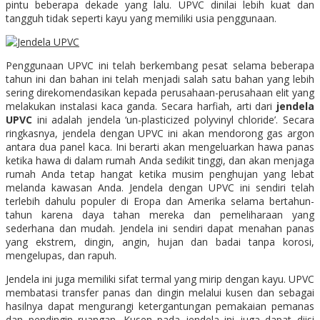
pintu beberapa dekade yang lalu. UPVC dinilai lebih kuat dan
tangguh tidak seperti kayu yang memiliki usia penggunaan.
Penggunaan UPVC ini telah berkembang pesat selama beberapa
tahun ini dan bahan ini telah menjadi salah satu bahan yang lebih
sering direkomendasikan kepada perusahaan-perusahaan elit yang
melakukan instalasi kaca ganda. Secara harfiah, arti dari
jendela
UPVC
ini adalah jendela ‘un-plasticized polyvinyl chloride’. Secara
ringkasnya, jendela dengan UPVC ini akan mendorong gas argon
antara dua panel kaca. Ini berarti akan mengeluarkan hawa panas
ketika hawa di dalam rumah Anda sedikit tinggi, dan akan menjaga
rumah Anda tetap hangat ketika musim penghujan yang lebat
melanda kawasan Anda. Jendela dengan UPVC ini sendiri telah
terlebih dahulu populer di Eropa dan Amerika selama bertahun-
tahun karena daya tahan mereka dan pemeliharaan yang
sederhana dan mudah. Jendela ini sendiri dapat menahan panas
yang ekstrem, dingin, angin, hujan dan badai tanpa korosi,
mengelupas, dan rapuh.
Jendela ini juga memiliki sifat termal yang mirip dengan kayu. UPVC
membatasi transfer panas dan dingin melalui kusen dan sebagai
hasilnya dapat mengurangi ketergantungan pemakaian pemanas
dan pendingin ruangan. Kusen pada jendela ini juga dapat diisi