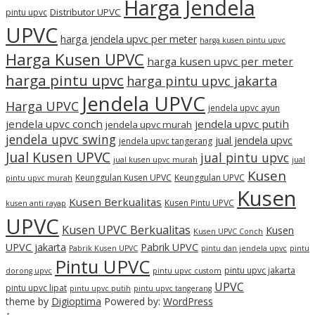
Harga Jendela
Distributor UPVC
pintu upvc
UPVC
harga jendela upvc per meter
harga kusen pintu upvc
Harga Kusen UPVC
harga kusen upvc per meter
harga pintu upvc
harga pintu upvc jakarta
Jendela UPVC
Harga UPVC
jendela upvc ayun
jendela upvc conch
jendela upvc putih
jendela upvc murah
jendela upvc swing
jual jendela upvc
jendela upvc tangerang
Jual Kusen UPVC
jual pintu upvc
jual kusen upvc murah
jual
Kusen
Keunggulan Kusen UPVC
Keunggulan UPVC
pintu upvc murah
Kusen
Kusen Berkualitas
Kusen Pintu UPVC
kusen anti rayap
UPVC
Kusen UPVC Berkualitas
Kusen
Kusen UPVC Conch
UPVC jakarta
Pabrik UPVC
Pabrik Kusen UPVC
pintu dan jendela upvc
pintu
Pintu UPVC
pintu upvc jakarta
dorong upvc
pintu upvc custom
UPVC
pintu upvc lipat
pintu upvc putih
pintu upvc tangerang
theme by
Digioptima
Powered by:
WordPress
↑