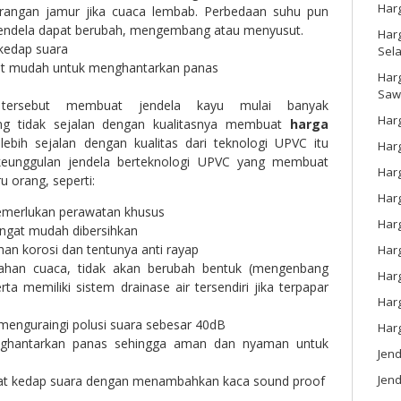
Har
erangan jamur jika cuaca lembab. Perbedaan suhu pun
endela dapat berubah, mengembang atau menyusut.
Harg
 kedap suara
Sel
at mudah untuk menghantarkan panas
Har
Saw
 tersebut membuat jendela kayu mulai banyak
Harg
ang tidak sejalan dengan kualitasnya membuat
harga
ebih sejalan dengan kualitas dari teknologi UPVC itu
Harg
h keunggulan jendela berteknologi UPVC yang membuat
Har
u orang, seperti:
Har
memerlukan perawatan khusus
Har
angat mudah dibersihkan
han korosi dan tentunya anti rayap
Harg
tahan cuaca, tidak akan berubah bentuk (mengenbang
Harg
ta memiliki sistem drainase air tersendiri jika terpapar
Har
menguraingi polusi suara sebesar 40dB
Har
nghantarkan panas sehingga aman dan nyaman untuk
Jen
Jend
uat kedap suara dengan menambahkan kaca sound proof