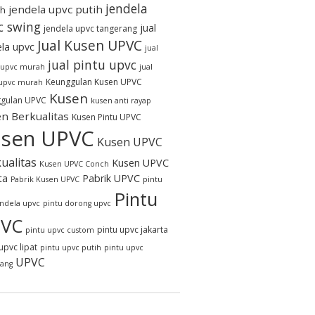
jendela
jendela upvc putih
h
c swing
jual
jendela upvc tangerang
Jual Kusen UPVC
ela upvc
jual
jual pintu upvc
 upvc murah
jual
Keunggulan Kusen UPVC
 upvc murah
Kusen
gulan UPVC
kusen anti rayap
n Berkualitas
Kusen Pintu UPVC
sen UPVC
Kusen UPVC
ualitas
Kusen UPVC
Kusen UPVC Conch
ta
Pabrik UPVC
Pabrik Kusen UPVC
pintu
Pintu
endela upvc
pintu dorong upvc
VC
pintu upvc jakarta
pintu upvc custom
upvc lipat
pintu upvc putih
pintu upvc
UPVC
rang