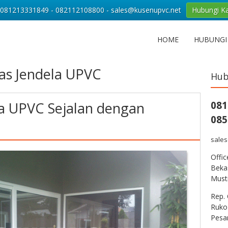
081213331849 - 082112108800 - sales@kusenupvc.net
Hubungi K
HOME
HUBUNGI
tas Jendela UPVC
Hub
a UPVC Sejalan dengan
081
085
sale
Offi
Bekas
Musti
Rep. 
Ruko
Pesa