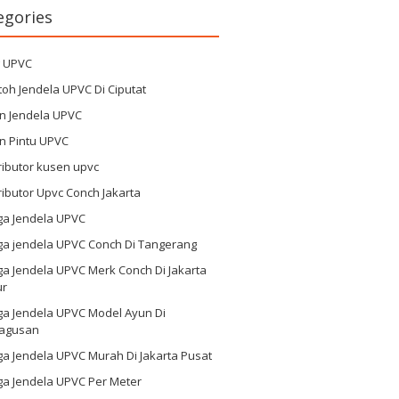
egories
g UPVC
oh Jendela UPVC Di Ciputat
n Jendela UPVC
n Pintu UPVC
ributor kusen upvc
ributor Upvc Conch Jakarta
ga Jendela UPVC
ga jendela UPVC Conch Di Tangerang
a Jendela UPVC Merk Conch Di Jakarta
ur
ga Jendela UPVC Model Ayun Di
agusan
a Jendela UPVC Murah Di Jakarta Pusat
ga Jendela UPVC Per Meter