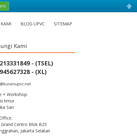
ami
 KAMI
BLOG UPVC
SITEMAP
ungi Kami
213331849 - (TSEL)
945627328 - (XL)
s@kusenupvc.net
ce + Workshop:
i timur
ka Sari
Office:
 Grand Centro Blok B25
nggrahan, Jakarta Selatan