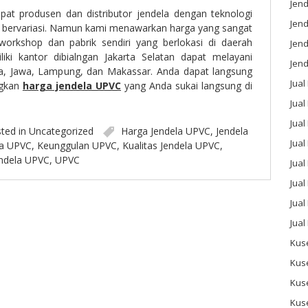
Jend
pat produsen dan distributor jendela dengan teknologi
Jend
 bervariasi. Namun kami menawarkan harga yang sangat
 workshop dan pabrik sendiri yang berlokasi di daerah
Jen
iki kantor dibialngan Jakarta Selatan dapat melayani
Jend
ta, Jawa, Lampung, dan Makassar. Anda dapat langsung
Jual
ngkan
harga jendela UPVC
yang Anda sukai langsung di
Jual
Jua
ted in
Uncategorized
Harga Jendela UPVC
,
Jendela
Jua
la UPVC
,
Keunggulan UPVC
,
Kualitas Jendela UPVC
,
ndela UPVC
,
UPVC
Jual
Jual
Jual
Jual
Kus
Kus
Kus
Kus