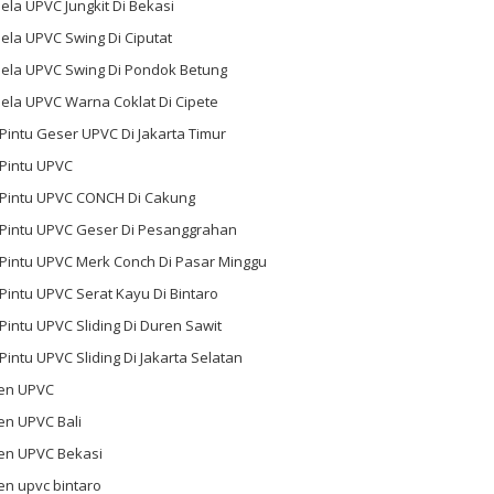
ela UPVC Jungkit Di Bekasi
ela UPVC Swing Di Ciputat
dela UPVC Swing Di Pondok Betung
ela UPVC Warna Coklat Di Cipete
 Pintu Geser UPVC Di Jakarta Timur
 Pintu UPVC
l Pintu UPVC CONCH Di Cakung
l Pintu UPVC Geser Di Pesanggrahan
 Pintu UPVC Merk Conch Di Pasar Minggu
 Pintu UPVC Serat Kayu Di Bintaro
 Pintu UPVC Sliding Di Duren Sawit
 Pintu UPVC Sliding Di Jakarta Selatan
en UPVC
en UPVC Bali
en UPVC Bekasi
en upvc bintaro