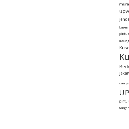
mura
upv
jend
kusen
pintu
Keung
Kuse
Ku
Berk
jakar
dan j
UP
pintu 
tange