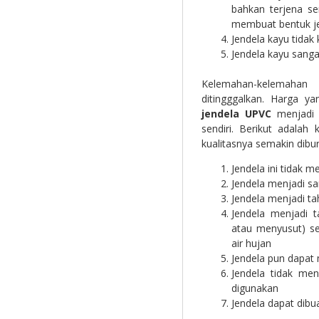
bahkan terjena s
membuat bentuk j
Jendela kayu tidak
Jendela kayu sang
Kelemahan-kelemahan
ditingggalkan. Harga y
jendela UPVC
menjadi l
sendiri. Berikut adala
kualitasnya semakin dibur
Jendela ini tidak 
Jendela menjadi s
Jendela menjadi ta
Jendela menjadi 
atau menyusut) ser
air hujan
Jendela pun dapat 
Jendela tidak me
digunakan
Jendela dapat dib