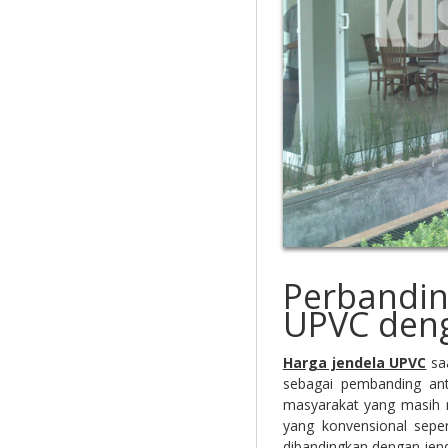
Perbandin
UPVC deng
Harga jendela UPVC
saa
sebagai pembanding ant
masyarakat yang masih m
yang konvensional seper
dibandingkan dengan jen