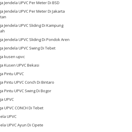
ga Jendela UPVC Per Meter Di BSD
a Jendela UPVC Per Meter Di Jakarta
atan
ga Jendela UPVC Sliding Di Kampung
ah
a Jendela UPVC Sliding Di Pondok Aren
a Jendela UPVC Swing Di Tebet
ga kusen upvc
ga Kusen UPVC Bekasi
ga Pintu UPVC
a Pintu UPVC Conch Di Bintaro
a Pintu UPVC Swing Di Bogor
ga UPVC
ga UPVC CONCH Di Tebet
dela UPVC
ela UPVC Ayun Di Cipete