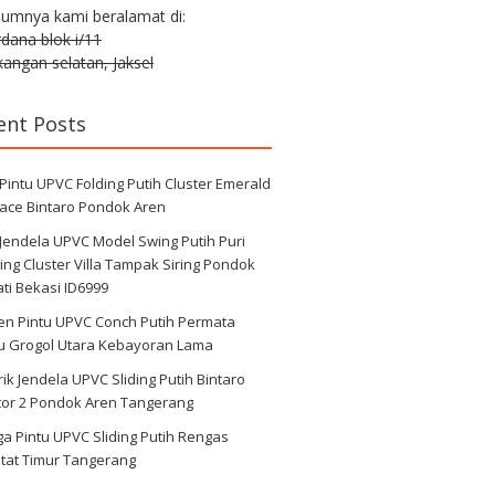
lumnya kami beralamat di:
erdana blok i/11
angan selatan, Jaksel
ent Posts
 Pintu UPVC Folding Putih Cluster Emerald
race Bintaro Pondok Aren
 Jendela UPVC Model Swing Putih Puri
ng Cluster Villa Tampak Siring Pondok
ti Bekasi ID6999
en Pintu UPVC Conch Putih Permata
au Grogol Utara Kebayoran Lama
ik Jendela UPVC Sliding Putih Bintaro
tor 2 Pondok Aren Tangerang
a Pintu UPVC Sliding Putih Rengas
tat Timur Tangerang