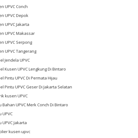
en UPVC Conch
en UPVC Depok
en UPVC Jakarta
en UPVC Makassar
en UPVC Serpong
en UPVC Tangerang
el Jendela UPVC
el Kusen UPVC Lengkung Di Bintaro
l Pintu UPVC Di Permata Hijau
l Pintu UPVC Geser Di Jakarta Selatan
rik kusen UPVC
u Bahan UPVC Merk Conch Di Bintaro
tu UPVC
u UPVC Jakarta
plier kusen upvc