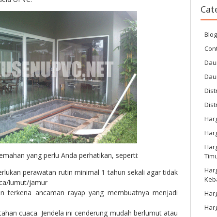
Cat
Blo
Cont
Dau
Dau
Dist
Dist
Har
Har
Harg
mahan yang perlu Anda perhatikan, seperti:
Tim
Har
lukan perawatan rutin minimal 1 tahun sekali agar tidak
Keb
ca/lumut/jamur
an terkena ancaman rayap yang membuatnya menjadi
Harg
Har
 tahan cuaca. Jendela ini cenderung mudah berlumut atau