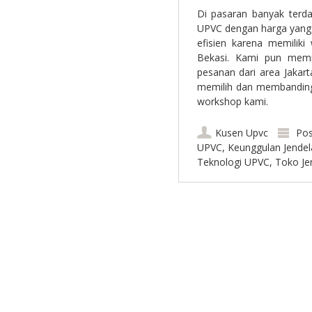
Di pasaran banyak terda
UPVC dengan harga yang
efisien karena memiliki
Bekasi. Kami pun memil
pesanan dari area Jakar
memilih dan membandi
workshop kami.
Kusen Upvc
Pos
UPVC
,
Keunggulan Jende
Teknologi UPVC
,
Toko Je
Post navigation