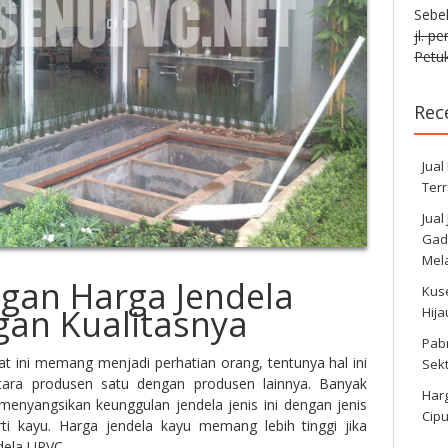
Sebe
jl. p
Petuk
Rec
Jual
Ter
Jual
Gadi
Mela
gan Harga Jendela
Kus
an Kualitasnya
Hij
Pabr
t ini memang menjadi perhatian orang, tentunya hal ini
Sek
ara produsen satu dengan produsen lainnya. Banyak
Harg
enyangsikan keunggulan jendela jenis ini dengan jenis
Cipu
ti kayu. Harga jendela kayu memang lebih tinggi jika
dela UPVC.