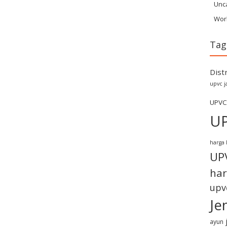
Unc
Wor
Tag
Dist
upvc j
UPVC
U
harga 
UP
har
upv
Je
ayun