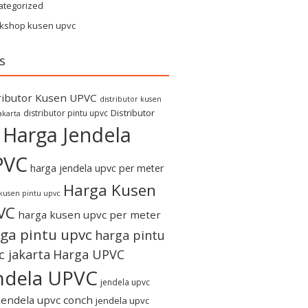
ategorized
kshop kusen upvc
s
ributor Kusen UPVC
distributor kusen
Distributor
distributor pintu upvc
akarta
Harga Jendela
PVC
harga jendela upvc per meter
Harga Kusen
kusen pintu upvc
VC
harga kusen upvc per meter
ga pintu upvc
harga pintu
c jakarta
Harga UPVC
ndela UPVC
jendela upvc
jendela upvc conch
jendela upvc