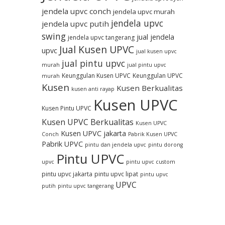
jendela upvc conch
jendela upvc murah
jendela upvc
jendela upvc putih
swing
jual jendela
jendela upvc tangerang
Jual Kusen UPVC
upvc
jual kusen upvc
jual pintu upvc
murah
jual pintu upvc
Keunggulan Kusen UPVC
Keunggulan UPVC
murah
Kusen
Kusen Berkualitas
kusen anti rayap
Kusen UPVC
Kusen Pintu UPVC
Kusen UPVC Berkualitas
Kusen UPVC
Kusen UPVC jakarta
Conch
Pabrik Kusen UPVC
Pabrik UPVC
pintu dan jendela upvc
pintu dorong
Pintu UPVC
upvc
pintu upvc custom
pintu upvc jakarta
pintu upvc lipat
pintu upvc
UPVC
putih
pintu upvc tangerang