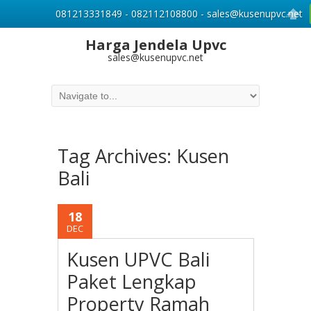
081213331849 - 082112108800 - sales@kusenupvc.net
Harga Jendela Upvc
sales@kusenupvc.net
Tag Archives:
Kusen
Bali
18
DEC
Kusen UPVC Bali
Paket Lengkap
Property Ramah