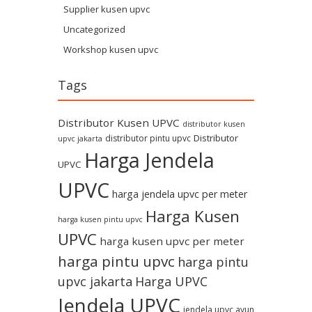
Supplier kusen upvc
Uncategorized
Workshop kusen upvc
Tags
Distributor Kusen UPVC
distributor kusen
Distributor
distributor pintu upvc
upvc jakarta
Harga Jendela
UPVC
UPVC
harga jendela upvc per meter
Harga Kusen
harga kusen pintu upvc
UPVC
harga kusen upvc per meter
harga pintu upvc
harga pintu
upvc jakarta
Harga UPVC
Jendela UPVC
jendela upvc ayun