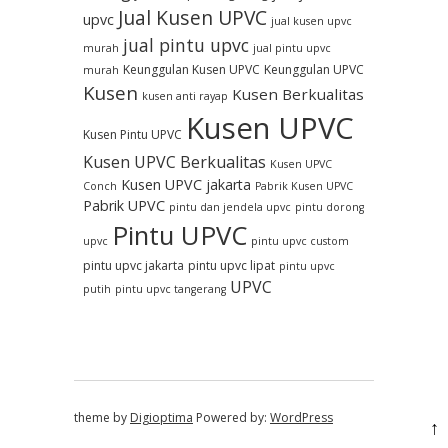
Jual Kusen UPVC
upvc
jual kusen upvc
jual pintu upvc
murah
jual pintu upvc
Keunggulan Kusen UPVC
Keunggulan UPVC
murah
Kusen
Kusen Berkualitas
kusen anti rayap
Kusen UPVC
Kusen Pintu UPVC
Kusen UPVC Berkualitas
Kusen UPVC
Kusen UPVC jakarta
Conch
Pabrik Kusen UPVC
Pabrik UPVC
pintu dan jendela upvc
pintu dorong
Pintu UPVC
upvc
pintu upvc custom
pintu upvc jakarta
pintu upvc lipat
pintu upvc
UPVC
putih
pintu upvc tangerang
theme by
Digioptima
Powered by:
WordPress
↑