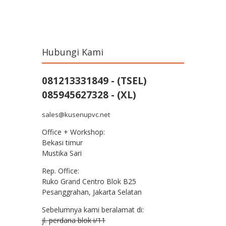
Post navigation
Hubungi Kami
081213331849 - (TSEL)
085945627328 - (XL)
sales@kusenupvc.net
Office + Workshop:
Bekasi timur
Mustika Sari
Rep. Office:
Ruko Grand Centro Blok B25
Pesanggrahan, Jakarta Selatan
Sebelumnya kami beralamat di:
jl. perdana blok i/11