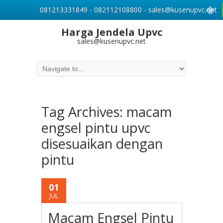
081213331849 - 082112108800 - sales@kusenupvc.net
Harga Jendela Upvc
sales@kusenupvc.net
Tag Archives:
macam
engsel pintu upvc
disesuaikan dengan
pintu
01
JUL
Macam Engsel Pintu