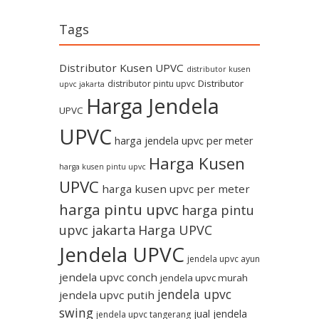
Tags
Distributor Kusen UPVC
distributor kusen
Distributor
distributor pintu upvc
upvc jakarta
Harga Jendela
UPVC
UPVC
harga jendela upvc per meter
Harga Kusen
harga kusen pintu upvc
UPVC
harga kusen upvc per meter
harga pintu upvc
harga pintu
upvc jakarta
Harga UPVC
Jendela UPVC
jendela upvc ayun
jendela upvc conch
jendela upvc murah
jendela upvc
jendela upvc putih
swing
jual jendela
jendela upvc tangerang