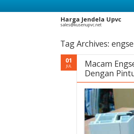
Harga Jendela Upvc
sales@kusenupvc.net
Tag Archives:
engse
01
Macam Engse
JUL
Dengan Pint