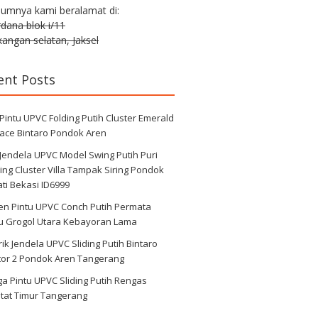
lumnya kami beralamat di:
erdana blok i/11
angan selatan, Jaksel
ent Posts
 Pintu UPVC Folding Putih Cluster Emerald
race Bintaro Pondok Aren
 Jendela UPVC Model Swing Putih Puri
ng Cluster Villa Tampak Siring Pondok
ti Bekasi ID6999
en Pintu UPVC Conch Putih Permata
au Grogol Utara Kebayoran Lama
ik Jendela UPVC Sliding Putih Bintaro
tor 2 Pondok Aren Tangerang
a Pintu UPVC Sliding Putih Rengas
tat Timur Tangerang