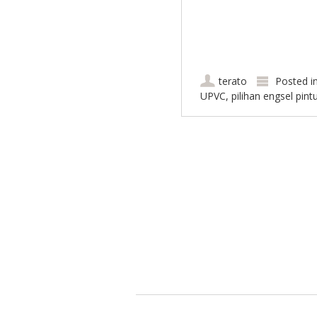
terato
Posted i
UPVC
,
pilihan engsel pint
Post navigation