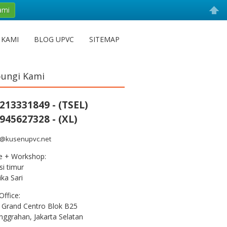
ami
 KAMI
BLOG UPVC
SITEMAP
ungi Kami
213331849 - (TSEL)
945627328 - (XL)
s@kusenupvc.net
ce + Workshop:
i timur
ka Sari
Office:
 Grand Centro Blok B25
nggrahan, Jakarta Selatan