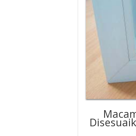
Macam
Disesuai