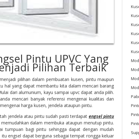
Kus
Kus
Kus
Kus
Kus
Kus
Engsel Pintu UPVC Yang
Mod
njadi Pilihan Terbaik
Mod
Mode
menjadi pilihan dalam pembuatan kusen, pintu maupun
atu hal yang dapat membantu kita dalam mencari barang
Mode
Mulai dari alumunium, kayu sampai upvc dapat anda pilih.
Pab
anda mencari banyak referensi mengenai kualitas dan
i mengenai harga kusen, jendela ataupun pintu.
Pint
Pin
tah jendela atau pintu sudah pasti terdapat
engsel pintu
k memudahkan dalam membuka ataupun menutup pintu.
Pint
ai tumpuan bagi pintu sehingga dapat dengan mudah
Sup
in itu engsel dapat berguna sebagai tempat rongga keluar