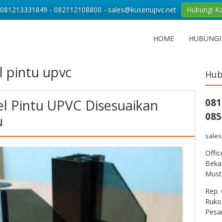
081213331849 - 082112108800 - sales@kusenupvc.net
Hubungi K
HOME
HUBUNGI
l pintu upvc
Hub
l Pintu UPVC Disesuaikan
081
085
u
sale
Offi
Bekas
Musti
Rep. 
Ruko
Pesa