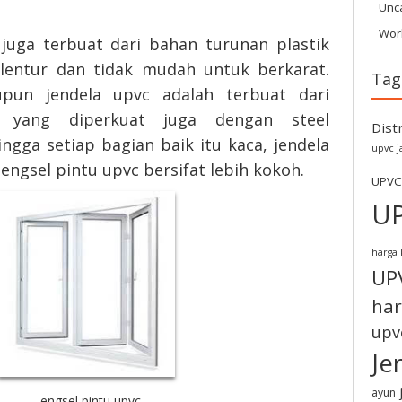
Unc
Wor
juga terbuat dari bahan turunan plastik
 lentur dan tidak mudah untuk berkarat.
Tag
pun jendela upvc adalah terbuat dari
ide yang diperkuat juga dengan steel
Dist
ngga setiap bagian baik itu kaca, jendela
upvc j
ngsel pintu upvc bersifat lebih kokoh.
UPVC
U
harga 
UP
har
upv
Je
ayun
engsel pintu upvc