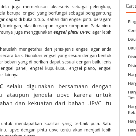
Cat
dela juga memerlukan aksesoris sebagai pelengkap,
dela berupa engsel yang berfungsi sebagai penggantung
gar dapat di buka tutup. Bahan dari engsel pintu beragam
Blo
eel, kuningan, plastik maupun logam campuran. Pada pintu
Cont
entunya juga menggunakan
engsel pintu UPVC
agar lebih
Dau
Dau
aruslah mengetahui dari jenis-jenis engsel agar anda
i secara baik. Gunakan engsel yang sesuai dengan bentuk
Dist
ar beban yang di berikan dapat sesuai dengan baik. Jenis
Dist
engsel panel, engsel kupu-kupu, engsel piano, engsel
l lainnya.
Har
Har
C
selalu digunakan bersamaan dengan
Harg
u ataupun jendela upvc karena untuk
Tim
han dan kekuatan dari bahan UPVC itu
Har
Keb
Harg
untuk mendapatkan kualitas yang terbaik pula. Satu
intu upvc dengan pintu upvc tentu akan menjadi lebih
Har