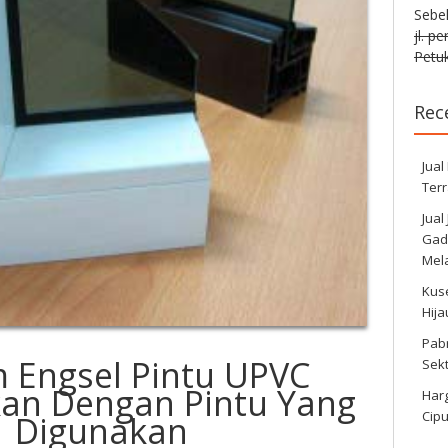
Sebe
jl. p
Petuk
Rec
Jual
Ter
Jual
Gadi
Mela
Kus
Hij
Pabr
 Engsel Pintu UPVC
Sek
kan Dengan Pintu Yang
Harg
Cipu
Digunakan