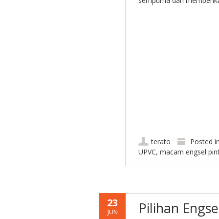
sempurna dan memberika
terato
Posted i
UPVC
,
macam engsel pint
23
Pilihan Engs
JUN