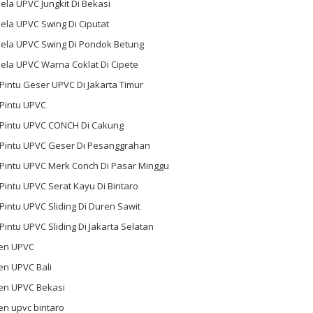
ela UPVC Jungkit Di Bekasi
ela UPVC Swing Di Ciputat
dela UPVC Swing Di Pondok Betung
ela UPVC Warna Coklat Di Cipete
 Pintu Geser UPVC Di Jakarta Timur
 Pintu UPVC
l Pintu UPVC CONCH Di Cakung
l Pintu UPVC Geser Di Pesanggrahan
 Pintu UPVC Merk Conch Di Pasar Minggu
 Pintu UPVC Serat Kayu Di Bintaro
 Pintu UPVC Sliding Di Duren Sawit
 Pintu UPVC Sliding Di Jakarta Selatan
en UPVC
en UPVC Bali
en UPVC Bekasi
en upvc bintaro