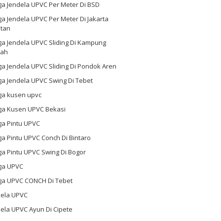
ga Jendela UPVC Per Meter Di BSD
a Jendela UPVC Per Meter Di Jakarta
atan
ga Jendela UPVC Sliding Di Kampung
ah
a Jendela UPVC Sliding Di Pondok Aren
a Jendela UPVC Swing Di Tebet
ga kusen upvc
ga Kusen UPVC Bekasi
ga Pintu UPVC
a Pintu UPVC Conch Di Bintaro
a Pintu UPVC Swing Di Bogor
ga UPVC
ga UPVC CONCH Di Tebet
dela UPVC
ela UPVC Ayun Di Cipete