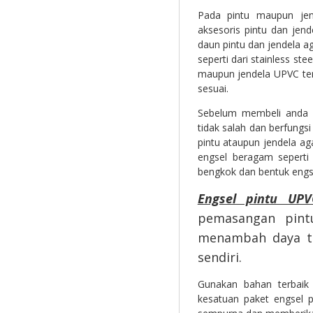
Pada pintu maupun jen
aksesoris pintu dan jen
daun pintu dan jendela a
seperti dari stainless st
maupun jendela UPVC t
sesuai.
Sebelum membeli anda h
tidak salah dan berfungs
pintu ataupun jendela ag
engsel beragam seperti 
bengkok dan bentuk engse
Engsel pintu UPV
pemasangan pint
menambah daya ta
sendiri.
Gunakan bahan terbaik 
kesatuan paket engsel p