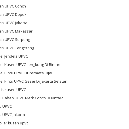
en UPVC Conch
en UPVC Depok
en UPVC Jakarta
en UPVC Makassar
en UPVC Serpong
en UPVC Tangerang
el Jendela UPVC
el Kusen UPVC Lengkung Di Bintaro
l Pintu UPVC Di Permata Hijau
l Pintu UPVC Geser Di Jakarta Selatan
rik kusen UPVC
u Bahan UPVC Merk Conch Di Bintaro
tu UPVC
u UPVC Jakarta
plier kusen upvc