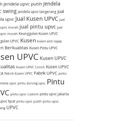
jendela
jendela upvc putih
h
c swing
jual
jendela upvc tangerang
Jual Kusen UPVC
ela upvc
jual
jual pintu upvc
 upvc murah
jual
Keunggulan Kusen UPVC
 upvc murah
Kusen
gulan UPVC
kusen anti rayap
n Berkualitas
Kusen Pintu UPVC
sen UPVC
Kusen UPVC
ualitas
Kusen UPVC
Kusen UPVC Conch
ta
Pabrik UPVC
Pabrik Kusen UPVC
pintu
Pintu
endela upvc
pintu dorong upvc
VC
pintu upvc jakarta
pintu upvc custom
upvc lipat
pintu upvc putih
pintu upvc
UPVC
rang