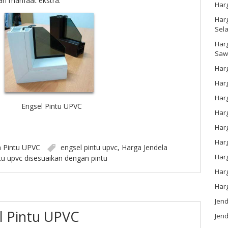
n manfaat ekstra.
Har
Harg
Sel
Har
Saw
Harg
Harg
Har
Engsel Pintu UPVC
Har
Har
Harg
n
Pintu UPVC
engsel pintu upvc
,
Harga Jendela
Harg
u upvc disesuaikan dengan pintu
Har
Har
Jen
el Pintu UPVC
Jend