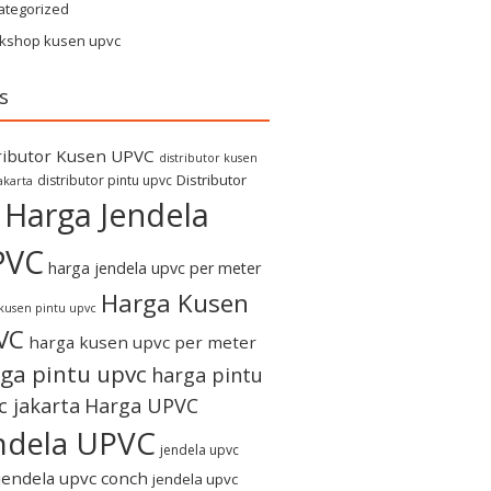
ategorized
kshop kusen upvc
s
ributor Kusen UPVC
distributor kusen
Distributor
distributor pintu upvc
akarta
Harga Jendela
PVC
harga jendela upvc per meter
Harga Kusen
kusen pintu upvc
VC
harga kusen upvc per meter
ga pintu upvc
harga pintu
c jakarta
Harga UPVC
ndela UPVC
jendela upvc
jendela upvc conch
jendela upvc