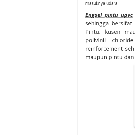
masuknya udara.
Engsel pintu upvc
sehingga bersifat
Pintu, kusen mau
polivinil chlor
reinforcement sehi
maupun pintu dan e