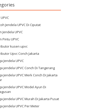
egories
g UPVC
oh Jendela UPVC Di Ciputat
n Jendela UPVC
n Pintu UPVC
ributor kusen upvc
ributor Upvc Conch Jakarta
ga Jendela UPVC
ga jendela UPVC Conch Di Tangerang
a Jendela UPVC Merk Conch Di Jakarta
ur
ga Jendela UPVC Model Ayun Di
agusan
a Jendela UPVC Murah Di Jakarta Pusat
ga Jendela UPVC Per Meter