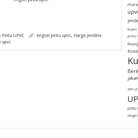
mura
upv
jend
kusen
n
Pintu UPVC
engsel pintu upvc
,
Harga Jendela
pintu
u upvc
Keung
Kuse
Ku
Berk
jakar
dan j
UP
pintu 
tange