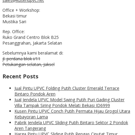
sales@kusenupvc.net
Office + Workshop:
Bekasi timur
Mustika Sari
Rep. Office:
Ruko Grand Centro Blok B25
Pesanggrahan, Jakarta Selatan
Sebelumnya kami beralamat di:
jl. perdana blok i/11
Petukangan selatan, Jaksel
Recent Posts
Jual Pintu UPVC Folding Putih Cluster Emerald Terrace
Bintaro Pondok Aren
Jual Jendela UPVC Model Swing Putih Puri Gading Cluster
Villa Tampak Siring Pondok Melati Bekasi ID6999
Kusen Pintu UPVC Conch Putih Permata Hijau Grogol Utara
Kebayoran Lama
Pabrik Jendela UPVC Sliding Putih Bintaro Sektor 2 Pondok
Aren Tangerang
Harga Pintu UPVC Sliding Putih Rengas Ciputat Timur