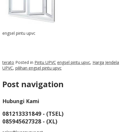
engsel pintu upvc
terato
Posted in
Pintu UPVC
engsel pintu upvc
,
Harga Jendela
UPVC
,
pilihan engsel pintu upvc
Post navigation
Hubungi Kami
081213331849 - (TSEL)
085945627328 - (XL)