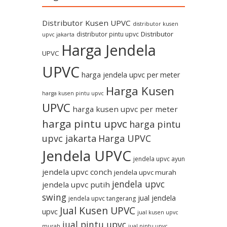
Distributor Kusen UPVC
distributor kusen
Distributor
distributor pintu upvc
upvc jakarta
Harga Jendela
UPVC
UPVC
harga jendela upvc per meter
Harga Kusen
harga kusen pintu upvc
UPVC
harga kusen upvc per meter
harga pintu upvc
harga pintu
upvc jakarta
Harga UPVC
Jendela UPVC
jendela upvc ayun
jendela upvc conch
jendela upvc murah
jendela upvc
jendela upvc putih
swing
jual jendela
jendela upvc tangerang
Jual Kusen UPVC
upvc
jual kusen upvc
jual pintu upvc
murah
jual pintu upvc