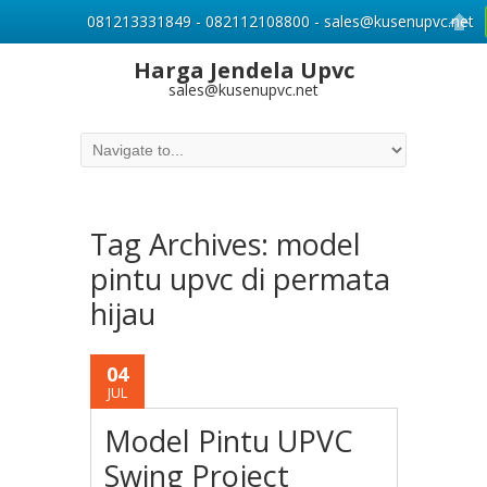
081213331849 - 082112108800 - sales@kusenupvc.net
Harga Jendela Upvc
sales@kusenupvc.net
Tag Archives:
model
pintu upvc di permata
hijau
04
JUL
Model Pintu UPVC
Swing Project