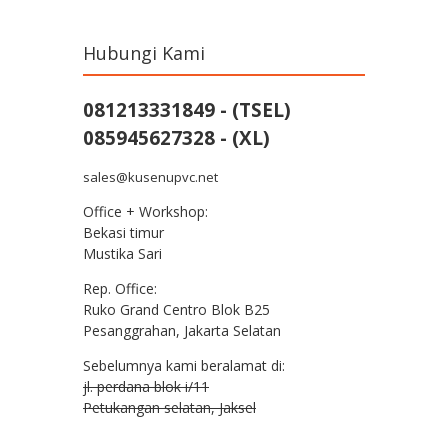
Hubungi Kami
081213331849 - (TSEL)
085945627328 - (XL)
sales@kusenupvc.net
Office + Workshop:
Bekasi timur
Mustika Sari
Rep. Office:
Ruko Grand Centro Blok B25
Pesanggrahan, Jakarta Selatan
Sebelumnya kami beralamat di:
jl. perdana blok i/11
Petukangan selatan, Jaksel