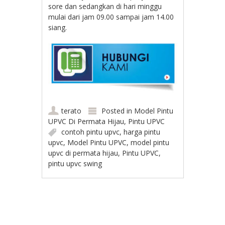
sore dan sedangkan di hari minggu
mulai dari jam 09.00 sampai jam 14.00
siang.
terato
Posted in
Model Pintu
UPVC Di Permata Hijau
,
Pintu UPVC
contoh pintu upvc
,
harga pintu
upvc
,
Model Pintu UPVC
,
model pintu
upvc di permata hijau
,
Pintu UPVC
,
pintu upvc swing
Post navigation