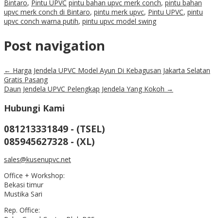
Bintaro
,
Pintu UPVC
pintu bahan upvc merk conch
,
pintu bahan
upvc merk conch di Bintaro
,
pintu merk upvc
,
Pintu UPVC
,
pintu
upvc conch warna putih
,
pintu upvc model swing
Post navigation
←
Harga Jendela UPVC Model Ayun Di Kebagusan Jakarta Selatan
Gratis Pasang
Daun Jendela UPVC Pelengkap Jendela Yang Kokoh
→
Hubungi Kami
081213331849 - (TSEL)
085945627328 - (XL)
sales@kusenupvc.net
Office + Workshop:
Bekasi timur
Mustika Sari
Rep. Office: