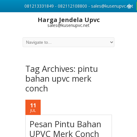
081213331849 - 082112108800 - sales@kusenupvc.net
Harga Jendela Upvc
sales@kusenupvc.net
Tag Archives:
pintu
bahan upvc merk
conch
11
JUL
Pesan Pintu Bahan
UPVC Merk Conch