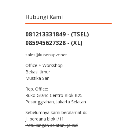
Hubungi Kami
081213331849 - (TSEL)
085945627328 - (XL)
sales@kusenupvc.net
Office + Workshop:
Bekasi timur
Mustika Sari
Rep. Office:
Ruko Grand Centro Blok B25
Pesanggrahan, Jakarta Selatan
Sebelumnya kami beralamat di:
jl. perdana blok i/11
Petukangan selatan, Jaksel