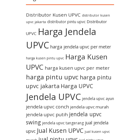
Distributor Kusen UPVC
distributor kusen
Distributor
distributor pintu upvc
upvc jakarta
Harga Jendela
UPVC
UPVC
harga jendela upvc per meter
Harga Kusen
harga kusen pintu upvc
UPVC
harga kusen upvc per meter
harga pintu upvc
harga pintu
upvc jakarta
Harga UPVC
Jendela UPVC
jendela upvc ayun
jendela upvc conch
jendela upvc murah
jendela upvc
jendela upvc putih
swing
jual jendela
jendela upvc tangerang
Jual Kusen UPVC
upvc
jual kusen upvc
jual pintu upvc