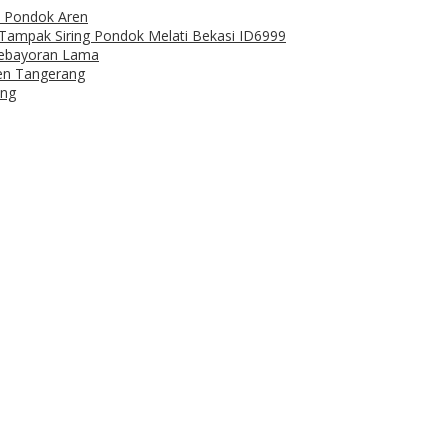
ro Pondok Aren
a Tampak Siring Pondok Melati Bekasi ID6999
Kebayoran Lama
ren Tangerang
ang