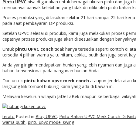
Pintu UPVC
bisa di gunakan untuk berbagai ukuran pintu dan juga
mempunyai banyak kelebihan yang tidak di miliki oleh pintu bahan k
Proses produksi yang di lakukan sekitar 21 hari sampai 25 hari ker
pada saat pembayaran DP produksi.
Setelah UPVC selesai di produksi, kami juga melakukan proses pem
cepatnya proses produksi juga akan di sesuaikan dengan banyakny
Untuk
pintu UPVC conch
tidak hanya tersedia seperti contoh di at
tersedia 4 pilihan warna yaitu hitam, coklat, putih dan juga serat kay
Anda yang ingin mendapatkan hunian yang lebih nyaman dan juga a
bahan konvensional pada bangunan hunian Anda.
Dan untuk
pintu bahan upvc merk conch
ataupun jendela atau 
langsung klik tombol hubungi kami yang ada di bawah ini.
Melayani keseluruh wilayah JaDeTaBek maupun ke berbagai wilayah l
terato
Posted in
Blog UPVC
,
Pintu Bahan UPVC Merk Conch Di Bint
warna putih
,
pintu upvc model swing