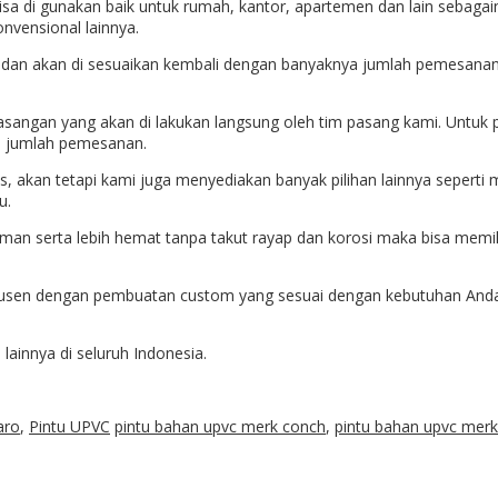
 bisa di gunakan baik untuk rumah, kantor, apartemen dan lain seba
onvensional lainnya.
ja dan akan di sesuaikan kembali dengan banyaknya jumlah pemesanan 
asangan yang akan di lakukan langsung oleh tim pasang kami. Untuk 
a jumlah pemesanan.
as, akan tetapi kami juga menyediakan banyak pilihan lainnya seperti
u.
man serta lebih hemat tanpa takut rayap dan korosi maka bisa mem
kusen dengan pembuatan custom yang sesuai dengan kebutuhan Anda
ainnya di seluruh Indonesia.
aro
,
Pintu UPVC
pintu bahan upvc merk conch
,
pintu bahan upvc merk