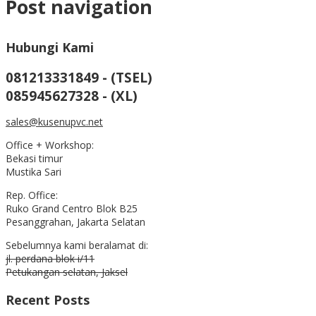
Post navigation
Hubungi Kami
081213331849 - (TSEL)
085945627328 - (XL)
sales@kusenupvc.net
Office + Workshop:
Bekasi timur
Mustika Sari
Rep. Office:
Ruko Grand Centro Blok B25
Pesanggrahan, Jakarta Selatan
Sebelumnya kami beralamat di:
jl. perdana blok i/11
Petukangan selatan, Jaksel
Recent Posts