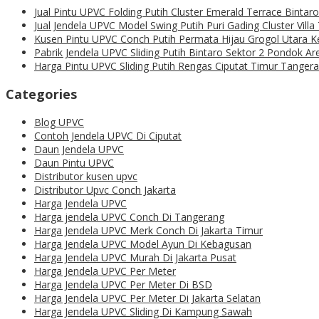
Jual Pintu UPVC Folding Putih Cluster Emerald Terrace Binta
Jual Jendela UPVC Model Swing Putih Puri Gading Cluster Vill
Kusen Pintu UPVC Conch Putih Permata Hijau Grogol Utara 
Pabrik Jendela UPVC Sliding Putih Bintaro Sektor 2 Pondok A
Harga Pintu UPVC Sliding Putih Rengas Ciputat Timur Tanger
Categories
Blog UPVC
Contoh Jendela UPVC Di Ciputat
Daun Jendela UPVC
Daun Pintu UPVC
Distributor kusen upvc
Distributor Upvc Conch Jakarta
Harga Jendela UPVC
Harga jendela UPVC Conch Di Tangerang
Harga Jendela UPVC Merk Conch Di Jakarta Timur
Harga Jendela UPVC Model Ayun Di Kebagusan
Harga Jendela UPVC Murah Di Jakarta Pusat
Harga Jendela UPVC Per Meter
Harga Jendela UPVC Per Meter Di BSD
Harga Jendela UPVC Per Meter Di Jakarta Selatan
Harga Jendela UPVC Sliding Di Kampung Sawah